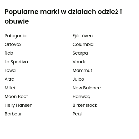
Popularne marki w działach odzież i
obuwie
Patagonia
Fjällräven
Ortovox
Columbia
Rab
Scarpa
La Sportiva
Vaude
Lowa
Mammut
Altra
Julbo
Millet
New Balance
Moon Boot
Hanwag
Helly Hansen
Birkenstock
Barbour
Petzl