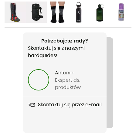
Rodzaj
Mężczyźni
Ciężar
Potrzebujesz rady?
2 x 800 g
Skontaktuj się z naszymi
hardguides!
Nazwa produktu
Bouthan GTX
Antonin
Ekspert ds.
Pasujące raki
produktów
Nie
Wierzch / Cholewka
Skontaktuj się przez e-mail
Skóra
Zastosowana technologia
Gore-Tex®