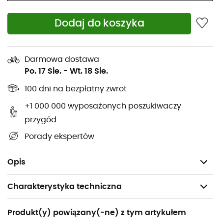
Podeszwy środkowe: EVA Micro dwugęstościowa,
termokompresowana,
Dodaj do koszyka
Przyczepna i bezpieczna podeszwa Vibram® Foura
Trekking,
Darmowa dostawa
Waga: 1 590 g para.
Po. 17 Sie.
-
Wt. 18 Sie.
Membrana Gore-Tex®
: Produkty z technologią Gore-Tex
100 dni na bezpłatny zwrot
są trwale wodoodporne, wiatroszczelne i niezwykle
oddychające. Membrana Gore-Tex zawiera ponad 1,4
+1 000 000 wyposażonych poszukiwaczy
miliarda porów na centymetr kwadratowy.
przygód
Porady ekspertów
Podeszwa
Vibram®
: Podeszwy Vibram wykonane są z
gumy, która zapewnia bardzo dużą przyczepność,
wodoodporność i odporność na ścieranie.
Opis
Charakterystyka techniczna
Polecane dla
Produkt(y) powiązany(-ne) z tym artykułem
Turystyka piesza / Trekking / Alpinizm