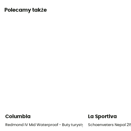
Polecamy także
Nieprzemakalność
Yes
Śródpodeszwa
EVA
Wkładka wewnętrzna wyjmowana
Tak
Podeszwa zewnętrzna
Vibram® Foura Evo
Wysokość cholewki
Cholewka wysoka
Columbia
La Sportiva
Etykieta
Redmond IV Mid Waterproof - Buty turystyczne meskie
Schoenveters Nepal 21
Gwarantowane pochodzenie europejskie