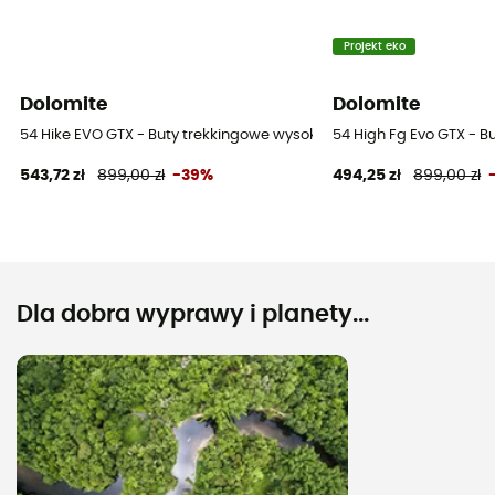
Projekt eko
Dolomite
Dolomite
54 Hike EVO GTX - Buty trekkingowe wysokie meskie
54 High Fg Evo GTX - B
543,72 zł
899,00 zł
-39%
494,25 zł
899,00 zł
Dla dobra wyprawy i planety...