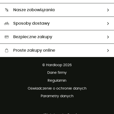
O nas
Zwrot artykułów i zwrot środków
Nasze zobowiązania
HardGuides
Przewodnik po rozmiarach
Nasz ślad węglowy
Ambasadorzy
Sposoby dostawy
Neutralność węglowa
Wybrane produkty eko
Bezpieczne zakupy
Proste zakupy online
Darmowa dostawa od 750 zł
© Hardloop 2026
100 dni na bezpłatny zwrot
Dane firmy
obsługi klienta
Regulamin
Oświadczenie o ochronie danych
Parametry danych