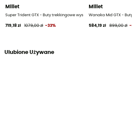
Millet
Millet
Super Trident GTX - Buty trekkingowe wysokie meskie
Wanaka Mid GTX - Buty
719,18 zł
1079,00 zł
-33%
584,19 zł
899,00 zł
Ulubione Używane