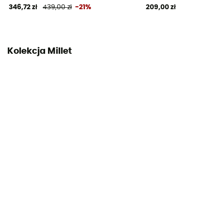
346,72 zł
439,00 zł
-21%
209,00 zł
System zapięcia
Sznurowanie z oczkami
Kolekcja Millet
Materiał cholewki
Nubuck Leather
Ochrona przed kamieniami
Tak