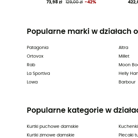
73,98 zł
129,00 zł
-42%
422,
Popularne marki w działach o
Patagonia
Altra
Ortovox
Millet
Rab
Moon Bo
La Sportiva
Helly Ha
Lowa
Barbour
Popularne kategorie w działa
Kurtki puchowe damskie
Kuchenki
Kurtki zimowe damskie
Plecaki t