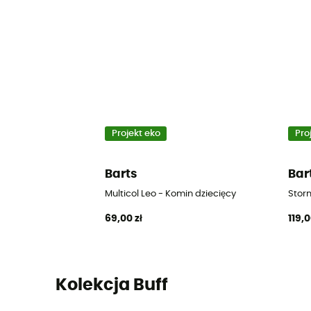
Projekt eko
Pro
Barts
Bar
Multicol Leo - Komin dziecięcy
Stor
69,00 zł
119,0
Kolekcja Buff