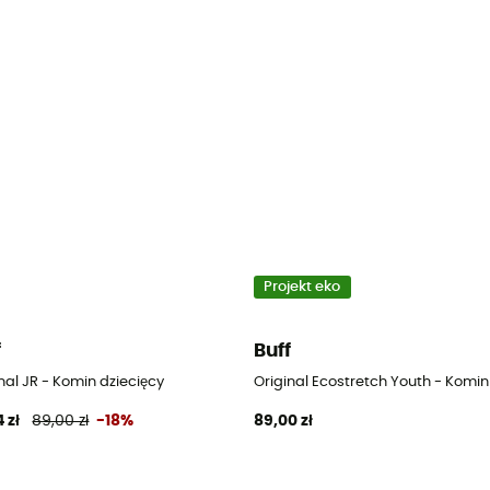
Projekt eko
f
Buff
nal JR - Komin dziecięcy
Original Ecostretch Youth - Komin
 zł
89,00 zł
-18%
89,00 zł