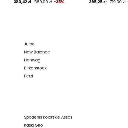
380,42 zł
589,00 zł
-35%
395,25 zł
719,00 zł
Julbo
New Balance
Hanwag
Birkenstock
Petzl
Spodenki kolarskie Assos
Kaski Giro