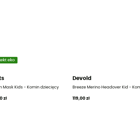
jekt eko
ts
Devold
m Mask Kids - Komin dziecięcy
Breeze Merino Headover Kid - Kom
0 zł
119,00 zł