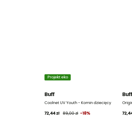
Projekt eko
Buff
Buf
Coolnet UV Youth - Komin dziecięcy
Origi
72,44 zł
89,00 zł
-18%
72,44