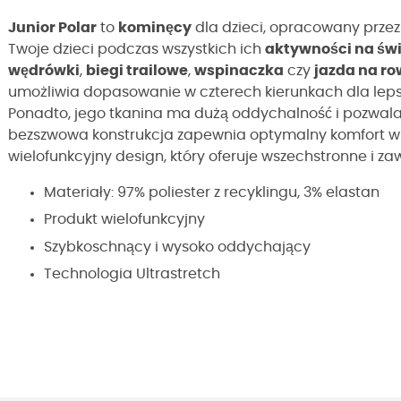
Junior Polar
to
kominęcy
dla
dzieci
,
opracowany prze
Twoje dzieci podczas wszystkich ich
aktywności na św
wędrówki
,
biegi trailowe
,
wspinaczka
czy
jazda na ro
umożliwia dopasowanie w czterech kierunkach dla lep
Ponadto
, jego tkanina ma dużą oddychalność i pozwala
bezszwowa konstrukcja zapewnia optymalny komfort w k
wielofunkcyjny design, który oferuje wszechstronne i 
Materiały: 97% poliester z recyklingu, 3% elastan
Produkt wielofunkcyjny
Szybkoschnący i wysoko oddychający
Technologia
Ultrastretch