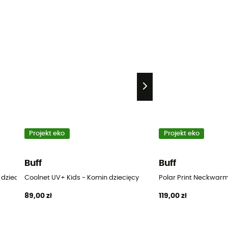
Projekt eko
Projekt eko
Buff
Buff
 dziecięcy
Coolnet UV+ Kids - Komin dziecięcy
Polar Print Neckwarm
89,00 zł
119,00 zł