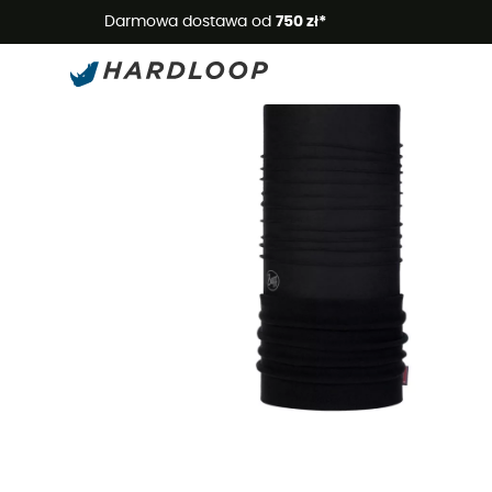
Letnie
Darmowa dostawa od
750 zł*