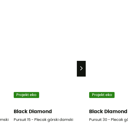
Projekt eko
Projekt eko
Black Diamond
Black Diamond
amski
Pursuit 15 - Plecak górski damski
Pursuit 30 - Plecak g