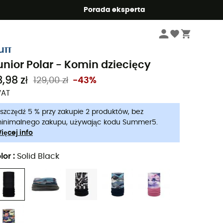
Summer5
Porada eksperta
Dzieci
Odzież dla dzieci
Kominy dziecięce
uff
unior Polar - Komin dziecięcy
,98 zł
129,00 zł
-43%
VAT
szczędź 5 % przy zakupie 2 produktów, bez
inimalnego zakupu, używając kodu Summer5.
ięcej info
lor
:
Solid Black