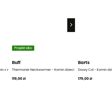
Projekt eko
Buff
Barts
in z wełny merynosa dla dzieci
Thermonet Neckwarmer - Komin dziecięcy
Doozy Col - Komin dz
119,00 zł
179,00 zł