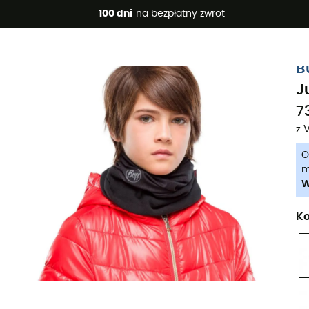
 promocje 🔥 -5% DODATKOWO przy zakupie 2 produktów*, kod 
100 dni
na bezpłatny zwrot
-5% Extra - Kod Summer5
B
J
73
z 
O
m
W
Ko