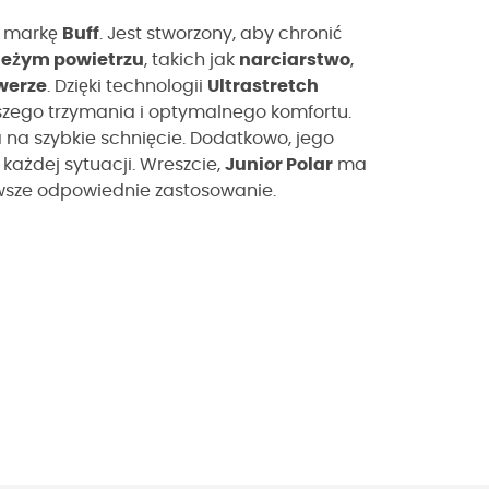
z markę
Buff
.
Jest stworzony, aby chronić
ieżym powietrzu
, takich jak
narciarstwo
,
werze
. Dzięki technologii
Ultrastretch
szego trzymania i optymalnego komfortu.
 na szybkie schnięcie. Dodatkowo, jego
ażdej sytuacji. Wreszcie,
Junior Polar
ma
zawsze odpowiednie zastosowanie.