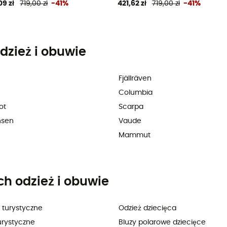
09 zł
719,00 zł
-41%
421,62 zł
719,00 zł
-41%
dzież i obuwie
Fjällräven
Columbia
ot
Scarpa
nsen
Vaude
Mammut
ch odzież i obuwie
 turystyczne
Odzież dziecięca
urystyczne
Bluzy polarowe dziecięce