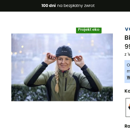
 promocje 🔥 -5% DODATKOWO przy zakupie 2 produktów*, kod 
100 dni
na bezpłatny zwrot
-5% Extra - Kod Summer5
V
Projekt eko
B
9
z 
O
m
W
Ko
Ro