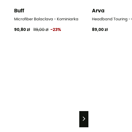
Buff
Arva
Microfiber Balaclava - Kominiarka
Headband Touring -
90,80 zł
119,00 zł
-23%
89,00 zł