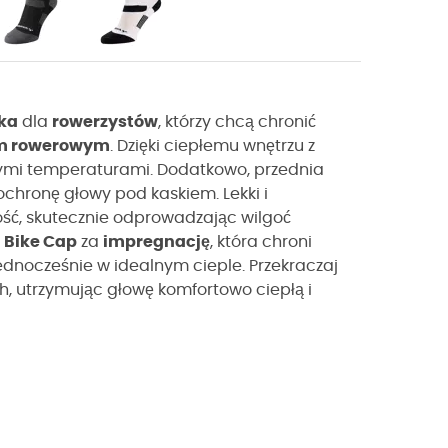
ka
dla
rowerzystów
, którzy chcą chronić
m rowerowym
. Dzięki ciepłemu wnętrzu z
szymi temperaturami. Dodatkowo, przednia
chronę głowy pod kaskiem. Lekki i
ć, skutecznie odprowadzając wilgoć
ć
Bike Cap
za
impregnację
, która chroni
ednocześnie w idealnym cieple. Przekraczaj
, utrzymując głowę komfortowo ciepłą i