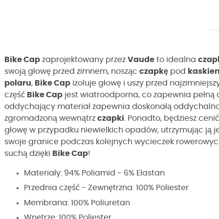
Bike Cap
zaprojektowany przez
Vaude
to idealna
czap
swoją głowę przed zimnem, nosząc
czapkę
pod
kaskie
polaru
,
Bike Cap
izoluje głowę i uszy przed najzimniej
część
Bike Cap
jest wiatroodporna, co zapewnia pełną o
oddychający materiał zapewnia doskonałą oddychalnoś
zgromadzoną wewnątrz
czapki
. Ponadto, będziesz ceni
głowę w przypadku niewielkich opadów, utrzymując ją j
swoje granice podczas kolejnych wycieczek rowerowych
suchą dzięki
Bike Cap
!
Materiały: 94% Poliamid - 6% Elastan
Przednia część - Zewnętrzna: 100% Poliester
Membrana: 100% Poliuretan
Wnętrze: 100% Poliester