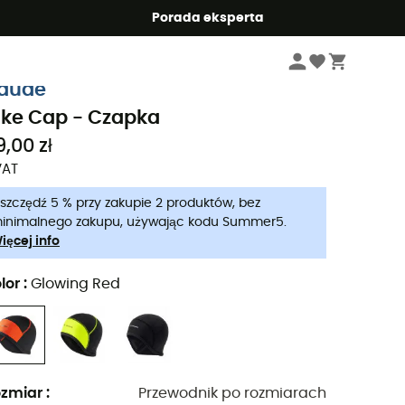
Summer5
Porada eksperta
Mężczyźni
Odzież meskie
Czapki męskie
aude
ike Cap - Czapka
9,00 zł
VAT
szczędź 5 % przy zakupie 2 produktów, bez
inimalnego zakupu, używając kodu Summer5.
ięcej info
lor
:
Glowing Red
zmiar
:
Przewodnik po rozmiarach