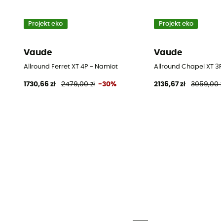
Projekt eko
Projekt eko
Vaude
Vaude
Allround Ferret XT 4P - Namiot
Allround Chapel XT 3
1730,66 zł
2479,00 zł
-30%
2136,67 zł
3059,00 