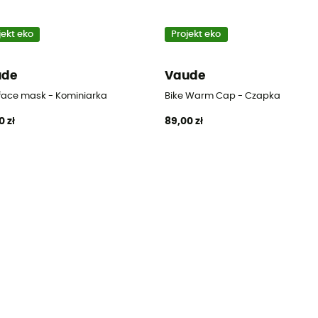
jekt eko
Projekt eko
ude
Vaude
 face mask - Kominiarka
Bike Warm Cap - Czapka
0 zł
89,00 zł