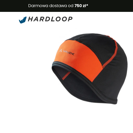
Letnie
Darmowa dostawa od
750 zł*