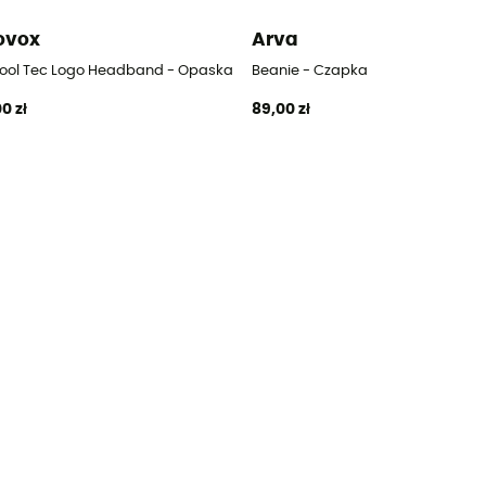
ovox
Arva
Cool Tec Logo Headband - Opaska merynos
Beanie - Czapka
0 zł
89,00 zł