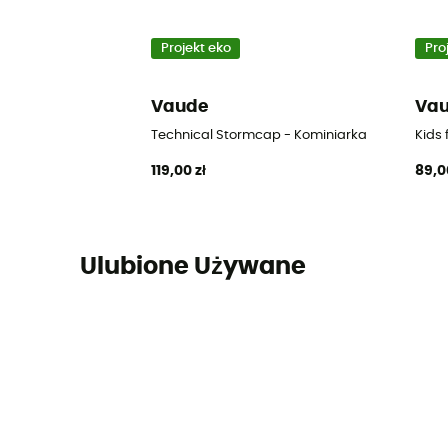
Projekt eko
Pro
Vaude
Va
Technical Stormcap - Kominiarka
Kids
119,00 zł
89,0
Ulubione Używane