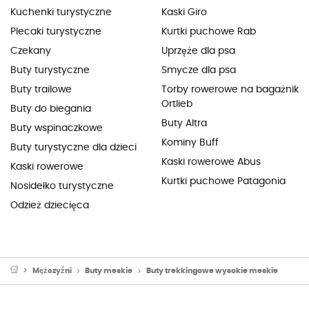
Kuchenki turystyczne
Kaski Giro
Plecaki turystyczne
Kurtki puchowe Rab
Czekany
Uprzęże dla psa
Buty turystyczne
Smycze dla psa
Buty trailowe
Torby rowerowe na bagażnik
Ortlieb
Buty do biegania
Buty Altra
Buty wspinaczkowe
Kominy Buff
Buty turystyczne dla dzieci
Kaski rowerowe Abus
Kaski rowerowe
Kurtki puchowe Patagonia
Nosidełko turystyczne
Odzież dziecięca
Mężczyźni
Buty meskie
Buty trekkingowe wysokie meskie