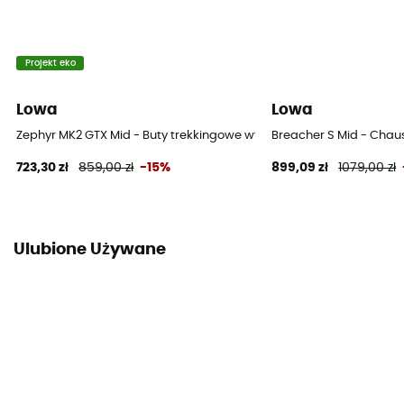
Projekt eko
Lowa
Lowa
Zephyr MK2 GTX Mid - Buty trekkingowe wysokie
Breacher S Mid - Chau
723,30 zł
859,00 zł
-15%
899,09 zł
1079,00 zł
Ulubione Używane