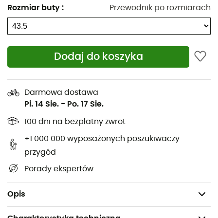
Rozmiar buty
:
Przewodnik po rozmiarach
Renegade Evo Ice GTX®
są wyposażone w podeszwę
Vibram® Arctic Grip
, która zapewnia niezawodną
przyczepność bez względu na rodzaj napotkanego
terenu. To więcej niż zwykłe
zimowe buty
,
Renegade Evo
Dodaj do koszyka
Ice GTX®
to doskonałe towarzyszki na wszystkie zimowe
aktywności!
Materiał zewnętrzny: gładka skóra
Darmowa dostawa
Podszewka: GORE-TEX
Pi. 14 Sie.
-
Po. 17 Sie.
Podeszwa: Vibram® Arctic Grip Trac®
100 dni na bezpłatny zwrot
Podeszwa o średniej sztywności
+1 000 000 wyposażonych poszukiwaczy
Rama wspierająca
przygód
Średni stabilizator
Porady ekspertów
Podeszwa środkowa: DYNAPU®
Waga pary: 1 170 g
Opis