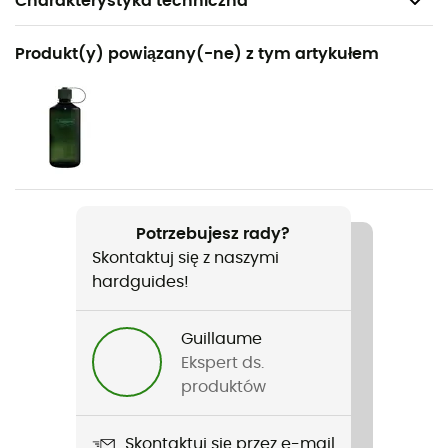
Charakterystyka techniczna
Polecane dla
Produkt(y) powiązany(-ne) z tym artykułem
Turystyka piesza / Rakiety śnieżne
Rodzaj
Mężczyźni
Ciężar
2 x 585 g
Potrzebujesz rady?
Skontaktuj się z naszymi
Nazwa produktu
hardguides!
Renegade Evo Ice GTX®
Pasujące raki
Guillaume
Nie
Ekspert ds.
produktów
Nieprzemakalność
Yes
Skontaktuj się przez e-mail