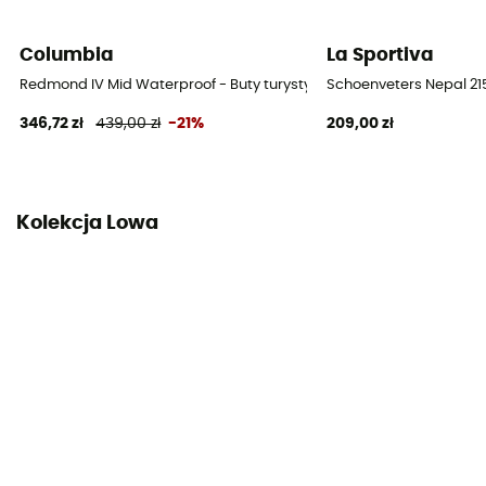
Etykieta
Columbia
La Sportiva
Gwarantowane pochodzenie europejskie
Redmond IV Mid Waterproof - Buty turystyczne meskie
Schoenveters Nepal 21
System zapięcia
346,72 zł
439,00 zł
-21%
209,00 zł
Sznurowadła z haczykami
Materiał cholewki
Skóra pełnoziarnista
Kolekcja Lowa
Ochrona przed kamieniami
Tak