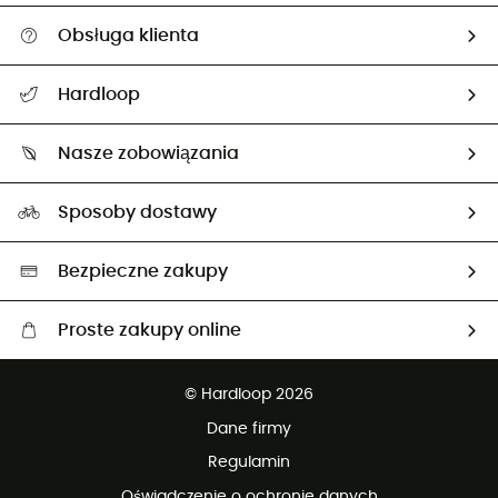
Obsługa klienta
Pomoc i kontakt
Hardloop
Śledzenie przesyłki
O nas
Zwrot artykułów i zwrot środków
Nasze zobowiązania
HardGuides
Przewodnik po rozmiarach
Nasz ślad węglowy
Ambasadorzy
Sposoby dostawy
Neutralność węglowa
Wybrane produkty eko
Bezpieczne zakupy
Proste zakupy online
Darmowa dostawa od 750 zł
© Hardloop 2026
100 dni na bezpłatny zwrot
Dane firmy
obsługi klienta
Regulamin
Oświadczenie o ochronie danych