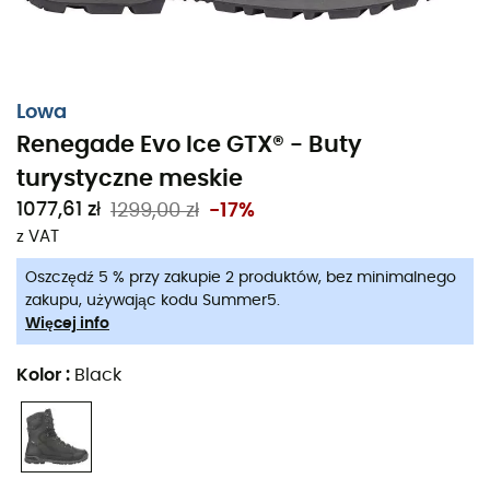
Lowa
Renegade Evo Ice GTX® - Buty
turystyczne meskie
1077,61 zł
1299,00 zł
-17%
z VAT
Oszczędź 5 % przy zakupie 2 produktów, bez minimalnego
zakupu, używając kodu Summer5.
Więcej info
Renegade Evo Ice GTX
®
to
męskie buty turystyczne
zaprojektowane przez markę
Lowa
, idealne na wszystkie
Kolor
:
Black
zimowe
aktywności, od prostych spacerów po
wędrówki
w
rakietach śnieżnych
. Wykonane z gładkiej
skóry,
Renegade Evo Ice GTX
®
są niezwykle wygodne.
Dodatkowo, ich wygląd typu Derby sprawia, że nadają
się zarówno do
miasta
, jak i na
góry
. Wreszcie,