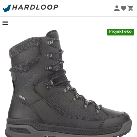
Letnie promocje 🔥 -5% DODATKOWO przy zakupie 2
produktów*, kod Summer5
-5% Extra - Kod Summer5
Projekt eko