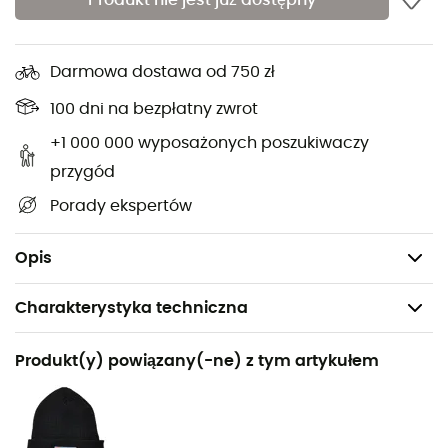
Produkt nie jest już dostępny
Zewnętrzna membrana z lekkiego nylonu ripstop
Izolacja z puchu 700 certyfikowanego Allied RDS
Darmowa dostawa od 750 zł
Certyfikat RDS, etyczny standard dla poszanowania
100 dni na bezpłatny zwrot
dobrostanu zwierząt
Dwie kieszenie na ręce i jedna zapinana na zamek
+1 000 000 wyposażonych poszukiwaczy
kieszeń na piersi
przygód
Elastyczny kaptur i mankiety
Porady ekspertów
Krój: Regular
Waga: 344 g
Opis
Charakterystyka techniczna
Polecane dla
Produkt(y) powiązany(-ne) z tym artykułem
Turystyka piesza / Skituring / Alpinizm
Rodzaj
Kobiety