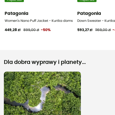
Projekt eko
Projekt eko
Patagonia
Patagonia
Women's Nano Puff Jacket - Kurtka damski
Down Sweater - Kurtk
449,28 zł
899,00 zł
-50%
593,27 zł
1169,00 zł
-
Dla dobra wyprawy i planety...