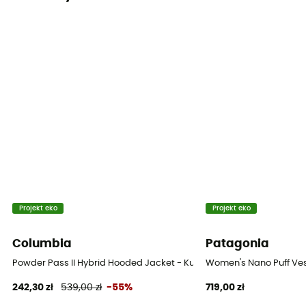
Podszewka
100% nylon
Etykieta
Responsible Down Standard
Puch
700
Kaptur
Tak
Projekt eko
Projekt eko
Kieszenie
Columbia
Patagonia
3 kieszenie
Powder Pass II Hybrid Hooded Jacket - Kurtka damski
Women's Nano Puff Ves
Izolacja
242,30 zł
539,00 zł
-55%
719,00 zł
Izolacja naturalna