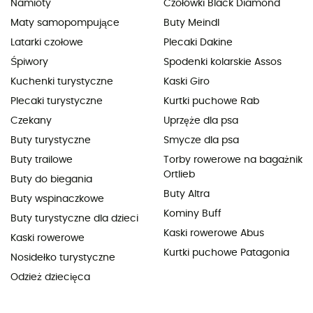
Namioty
Czołówki Black Diamond
Maty samopompujące
Buty Meindl
Latarki czołowe
Plecaki Dakine
Śpiwory
Spodenki kolarskie Assos
Kuchenki turystyczne
Kaski Giro
Plecaki turystyczne
Kurtki puchowe Rab
Czekany
Uprzęże dla psa
Buty turystyczne
Smycze dla psa
Buty trailowe
Torby rowerowe na bagażnik
Ortlieb
Buty do biegania
Buty Altra
Buty wspinaczkowe
Kominy Buff
Buty turystyczne dla dzieci
Kaski rowerowe Abus
Kaski rowerowe
Kurtki puchowe Patagonia
Nosidełko turystyczne
Odzież dziecięca