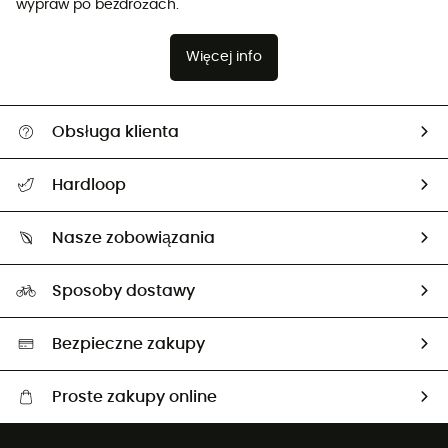
wypraw po bezdrożach.
Więcej info
Obsługa klienta
Pomoc i kontakt
Hardloop
Śledzenie przesyłki
O nas
Zwrot artykułów i zwrot środków
Nasze zobowiązania
HardGuides
Przewodnik po rozmiarach
Nasz ślad węglowy
Ambasadorzy
Sposoby dostawy
Neutralność węglowa
Wybrane produkty eko
Bezpieczne zakupy
Proste zakupy online
Darmowa dostawa od 750 zł