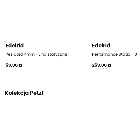
Single rope
Średnica
10.1 mm
Długość
Edelrid
Edelrid
50 m / 60 m / 70 m
Pes Cord 4mm - Lina statyczna
Performance Static 11,
69,00 zł
269,00 zł
Siła uderzenia
8.5 kN
Wydłużenie dynamiczne
Kolekcja Petzl
34
Wydłużenie statyczne
8,5 %
Proporcja koszulki