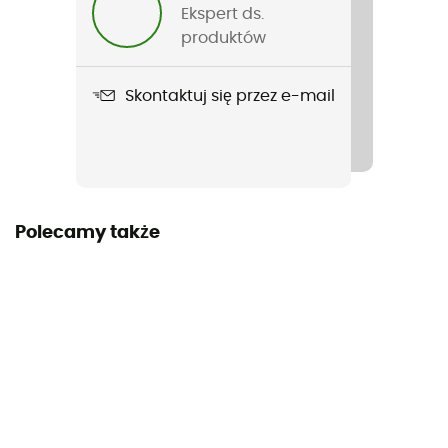
Nazwa produktu
Ekspert ds.
Mambo 10.1 mm
produktów
Norma
Skontaktuj się przez e-mail
CE EN 892, UIAA, GB/T 23268
Długość liny
40 - 50 m / 50 - 60 m / 60 - 70 m
Gwarancja producenta
Polecamy także
3 year
Etykieta
Gwarantowane pochodzenie europejskie
Materiał
Polyamide
Lina