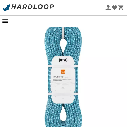
Letnie promocje 🔥 -5% DODATKOWO przy zakupie 2
produktów*, kod Summer5
Projekt eko