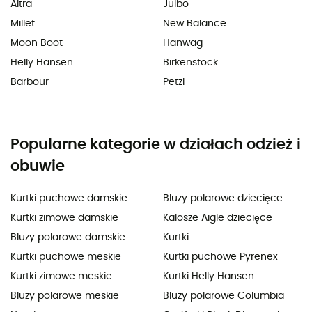
Altra
Julbo
Millet
New Balance
Moon Boot
Hanwag
Helly Hansen
Birkenstock
Barbour
Petzl
Popularne kategorie w działach odzież i
obuwie
Kurtki puchowe damskie
Bluzy polarowe dziecięce
Kurtki zimowe damskie
Kalosze Aigle dziecięce
Bluzy polarowe damskie
Kurtki
Kurtki puchowe meskie
Kurtki puchowe Pyrenex
Kurtki zimowe meskie
Kurtki Helly Hansen
Bluzy polarowe meskie
Bluzy polarowe Columbia