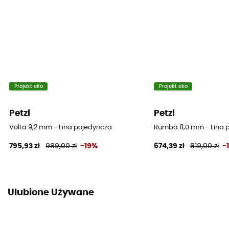
37%
Liczba lotów
7
Oznaczenie środka liny
65 g
Projekt eko
Projekt eko
new
Petzl
Petzl
Sprawdź ulotkę
Volta 9,2 mm - Lina pojedyncza
Rumba 8,0 mm - Lina 
795,93 zł
989,00 zł
-19%
674,39 zł
819,00 zł
-
Deklaracja zgodności
Zobacz deklarację zgodności
Wyposażenie ochronne indywidualne
Ulubione Używane
PPE - Category 3