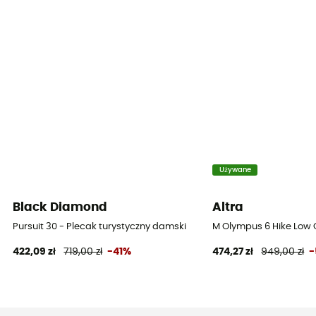
Używane
Black Diamond
Altra
Pursuit 30 - Plecak turystyczny damski
M Olympus 6 Hike Low 
422,09 zł
719,00 zł
-41%
474,27 zł
949,00 zł
-