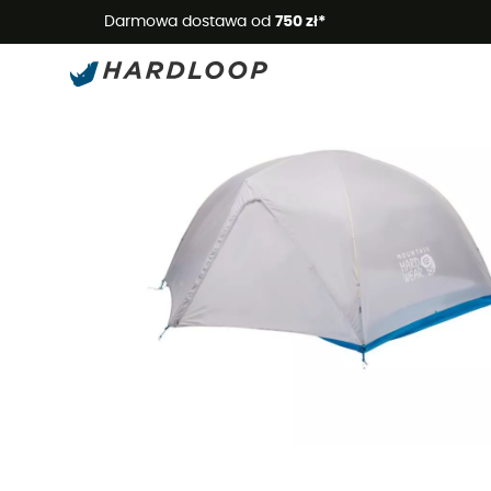
Letnie
Darmowa dostawa od
750 zł*