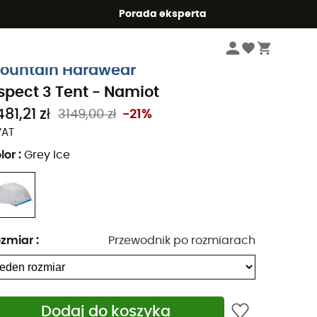
Summer5
Porada eksperta
Sprzęt kempingowy
Namioty
ountain Hardwear
spect 3 Tent - Namiot
81,21 zł
3149,00 zł
-21%
VAT
lor
:
Grey Ice
zmiar
:
Przewodnik po rozmiarach
Dodaj do koszyka