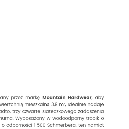
wany przez markę
Mountain Hardwear
, aby
wierzchnią mieszkalną 3,8 m², idealnie nadaje
adto, trzy czwarte siateczkowego zadaszenia
chmurna. Wyposażony w wodoodporny tropik o
 o odporności 1 500 Schmerbera, ten namiot