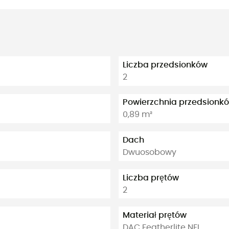
Liczba przedsionków
2
Powierzchnia przedsionk
0,89 m²
Dach
Dwuosobowy
Liczba prętów
2
Materiał prętów
DAC Featherlite NFL