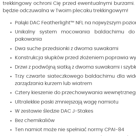
trekkingowy ochroni Cię przed ewentualnymi burzami.
będzie odczuwalna w Twoim plecaku trekkingowym!
Pałąki DAC Featherlight™ NFL na najwyższym pozi
Unikalny system mocowania baldachimu do
pakowania
Dwa suche przedsionki z dwoma suwakami
Konstrukcja słupków przed złożeniem poprawia wy
Drzwi z podwójną siatką z dwoma suwakami i szybk
Trzy czwarte siateczkowego baldachimu dla wid
zarządzania kurzem lub wiatrem
Cztery kieszenie do przechowywania wewnętrzne
Ultralekkie paski zmniejszają wagę namiotu
W zestawie śledzie DAC J-Stakes
Bez chemikaliów
Ten namiot może nie spełniać normy CPAI-84