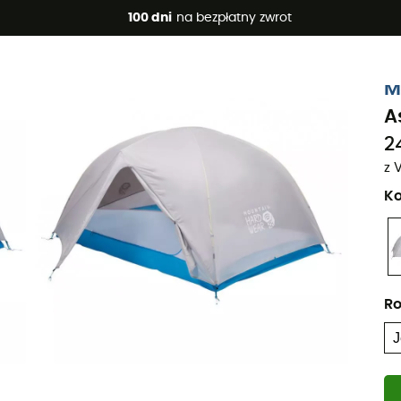
 promocje 🔥 -5% DODATKOWO przy zakupie 2 produktów*, kod 
100 dni
na bezpłatny zwrot
M
A
24
z 
Ko
Ro