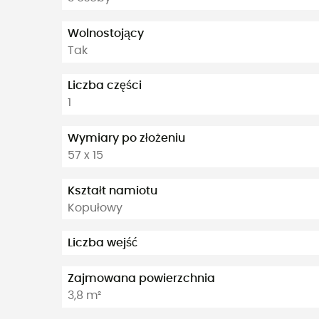
Wolnostojący
Tak
Liczba części
1
Wymiary po złożeniu
57 x 15
Kształt namiotu
Kopułowy
Liczba wejść
Zajmowana powierzchnia
3,8 m²