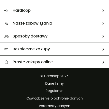
Pomoc i kontakt
Hardloop
Śledzenie przesyłki
O nas
Zwrot artykułów i zwrot środków
Nasze zobowiązania
HardGuides
Przewodnik po rozmiarach
Nasz ślad węglowy
Ambasadorzy
Sposoby dostawy
Neutralność węglowa
Wybrane produkty eko
Bezpieczne zakupy
Proste zakupy online
Darmowa dostawa od 750 zł
© Hardloop 2026
100 dni na bezpłatny zwrot
Dane firmy
obsługi klienta
Regulamin
Oświadczenie o ochronie danych
Parametry danych