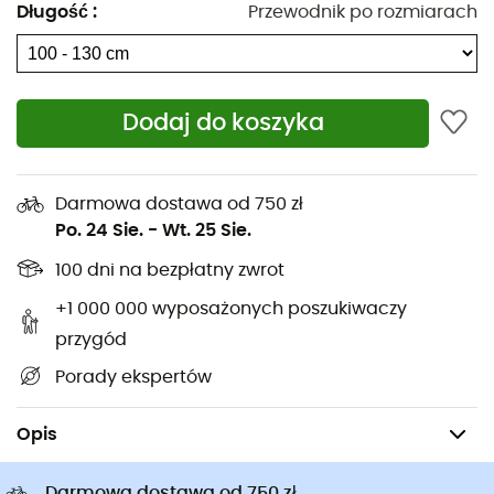
Plecaki turystyczne
Kurtki puchowe Rab
Długość
:
Przewodnik po rozmiarach
Czekany
Uprzęże dla psa
Buty turystyczne
Smycze dla psa
Buty trailowe
Torby rowerowe na bagażnik
Dodaj do koszyka
Ortlieb
Buty do biegania
Buty Altra
Buty wspinaczkowe
Kominy Buff
Buty turystyczne dla dzieci
Darmowa dostawa od 750 zł
Kaski rowerowe Abus
Kaski rowerowe
Po. 24 Sie.
-
Wt. 25 Sie.
Kurtki puchowe Patagonia
Nosidełko turystyczne
100 dni na bezpłatny zwrot
Odzież dziecięca
+1 000 000 wyposażonych poszukiwaczy
przygód
Porady ekspertów
Sprzęt turystyczny i trekkingowa
Kije trekkingowe
Opis
Darmowa dostawa od 750 zł