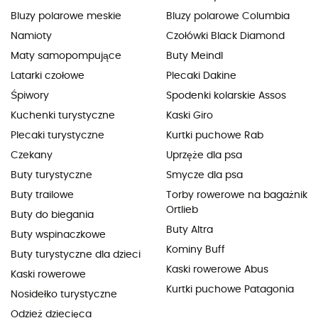
Bluzy polarowe meskie
Bluzy polarowe Columbia
Namioty
Czołówki Black Diamond
Maty samopompujące
Buty Meindl
Latarki czołowe
Plecaki Dakine
Śpiwory
Spodenki kolarskie Assos
Kuchenki turystyczne
Kaski Giro
Plecaki turystyczne
Kurtki puchowe Rab
Czekany
Uprzęże dla psa
Buty turystyczne
Smycze dla psa
Buty trailowe
Torby rowerowe na bagażnik
Ortlieb
Buty do biegania
Buty Altra
Buty wspinaczkowe
Kominy Buff
Buty turystyczne dla dzieci
Kaski rowerowe Abus
Kaski rowerowe
Kurtki puchowe Patagonia
Nosidełko turystyczne
Odzież dziecięca