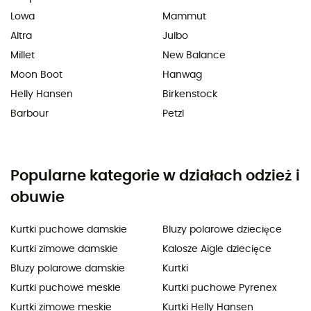
Lowa
Mammut
Altra
Julbo
Millet
New Balance
Moon Boot
Hanwag
Helly Hansen
Birkenstock
Barbour
Petzl
Popularne kategorie w działach odzież i
obuwie
Kurtki puchowe damskie
Bluzy polarowe dziecięce
Kurtki zimowe damskie
Kalosze Aigle dziecięce
Bluzy polarowe damskie
Kurtki
Kurtki puchowe meskie
Kurtki puchowe Pyrenex
Kurtki zimowe meskie
Kurtki Helly Hansen