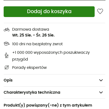
Nepal
Oddychająca i wodoodporna podszewka Gore Tex
Dodaj do koszyka
Podeszwa Vibram® z Impact Brake System
Cholewka:
Skóra Idro-Perwanger 2,8 mm
Darmowa dostawa
Podszewka:
Gore-Tex® Performance Comfort
Wt. 25 Sie.
-
Śr. 26 Sie.
Podeszwa środkowa:
Expanded PU + EVA +
100 dni na bezpłatny zwrot
kompatybilny z rakami TPU insert
+1 000 000 wyposażonych poszukiwaczy
Wkładka:
Nylon 5 mm o wysokiej gęstości z
zwiększoną grubością w centralnej części
przygód
Podeszwa zewnętrzna:
Vibram® Impact Brake
Porady ekspertów
System
Waga: 2 x 940 g (rozmiar 42)
Opis
Charakterystyka techniczna
Polecane dla
Produkt(y) powiązany(-ne) z tym artykułem
Turystyka piesza