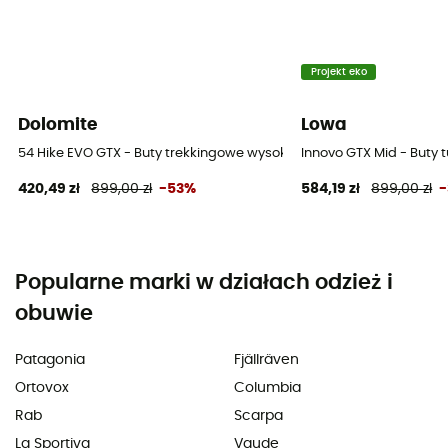
Projekt eko
Dolomite
Lowa
54 Hike EVO GTX - Buty trekkingowe wysokie meskie
Innovo GTX Mid - Buty 
420,49 zł
899,00 zł
-53%
584,19 zł
899,00 zł
Popularne marki w działach odzież i
obuwie
Patagonia
Fjällräven
Ortovox
Columbia
Rab
Scarpa
La Sportiva
Vaude