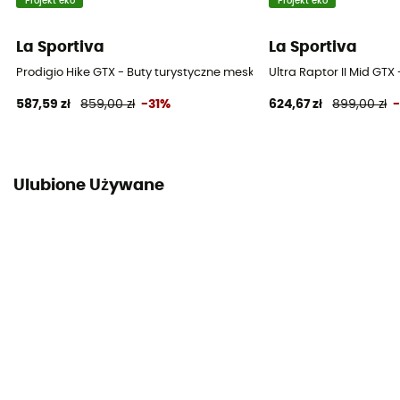
Projekt eko
Projekt eko
La Sportiva
La Sportiva
Prodigio Hike GTX - Buty turystyczne meskie
Ultra Raptor II Mid GTX
587,59 zł
859,00 zł
-31%
624,67 zł
899,00 zł
Ulubione Używane