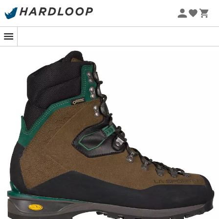
Letnie promocje 🔥 -5% DODATKOWO przy zakupie 2
produktów*, kod Summer5