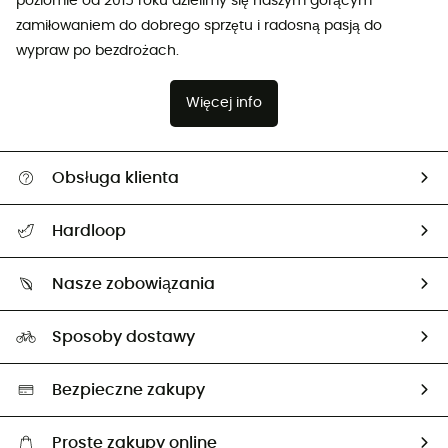
poziomie od 2015 roku dzielimy się naszym gorącym
zamiłowaniem do dobrego sprzętu i radosną pasją do
wypraw po bezdrożach.
Więcej info
Obsługa klienta
Pomoc i kontakt
Hardloop
Śledzenie przesyłki
O nas
Zwrot artykułów i zwrot środków
Nasze zobowiązania
HardGuides
Przewodnik po rozmiarach
Nasz ślad węglowy
Ambasadorzy
Sposoby dostawy
Neutralność węglowa
Wybrane produkty eko
Bezpieczne zakupy
Proste zakupy online