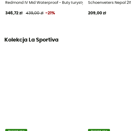
Redmond IV Mid Waterproof - Buty turystyczne meskie
Schoenveters Nepal 21
System zapięcia
346,72 zł
439,00 zł
-21%
209,00 zł
Sznurowadła z haczykami
Materiał cholewki
Cuir Idro-Perwanger 2,8 mm
Kolekcja La Sportiva
Ochrona przed kamieniami
Tak