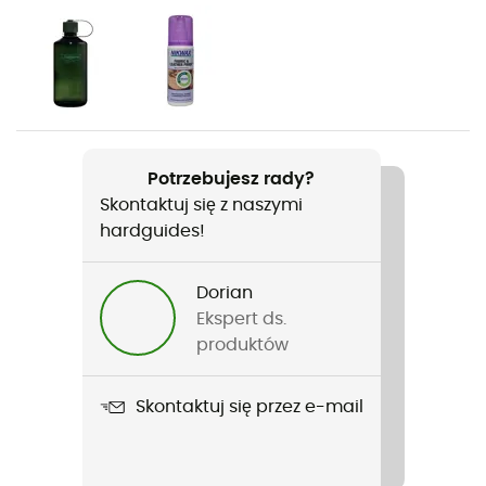
Rodzaj
Mężczyźni
Ciężar
940 g
Potrzebujesz rady?
Skontaktuj się z naszymi
Nazwa produktu
hardguides!
Karakorum HC Gtx
Pasujące raki
Dorian
Półautomatyczne
Ekspert ds.
produktów
Membrana
Gore-Tex®
Skontaktuj się przez e-mail
Zastosowana technologia
Gore-Tex®