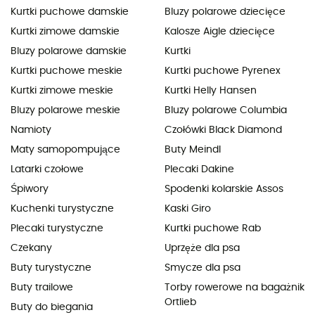
Kurtki puchowe damskie
Bluzy polarowe dziecięce
Kurtki zimowe damskie
Kalosze Aigle dziecięce
Bluzy polarowe damskie
Kurtki
Kurtki puchowe meskie
Kurtki puchowe Pyrenex
Kurtki zimowe meskie
Kurtki Helly Hansen
Bluzy polarowe meskie
Bluzy polarowe Columbia
Namioty
Czołówki Black Diamond
Maty samopompujące
Buty Meindl
Latarki czołowe
Plecaki Dakine
Śpiwory
Spodenki kolarskie Assos
Kuchenki turystyczne
Kaski Giro
Plecaki turystyczne
Kurtki puchowe Rab
Czekany
Uprzęże dla psa
Buty turystyczne
Smycze dla psa
Buty trailowe
Torby rowerowe na bagażnik
Ortlieb
Buty do biegania