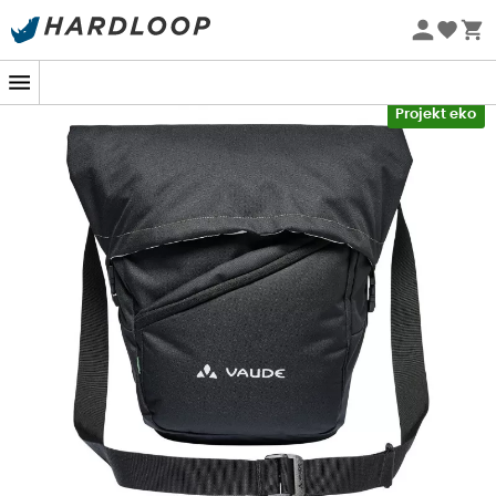
Letnie promocje 🔥 -5% DODATKOWO przy zakupie 2
produktów*, kod Summer5
-5% Extra - Kod Summer5
Projekt eko