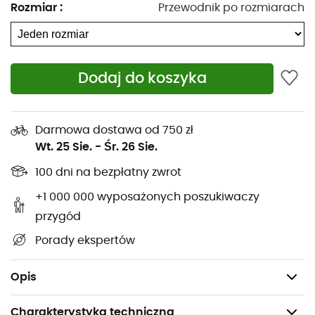
pomocą sznurka i klapy. Bez wątpienia pozostaniesz
Rozmiar
:
Przewodnik po rozmiarach
zorganizowany na co dzień, z
SortYour Business
.
Główna komora z możliwością powiększenia
objętości
Dodaj do koszyka
Duża główna komora z wbudowaną przegródką na
laptopa (36 x 28 x 4 cm)
Przegroda na laptopa 13,3"
Darmowa dostawa od 750 zł
Przylegająca kieszeń na zamek z Organizerem
Wt. 25 Sie.
-
Śr. 26 Sie.
Paski na ramię
100 dni na bezpłatny zwrot
Waga: 500 g
+1 000 000 wyposażonych poszukiwaczy
Pojemność: 16 + 9 L
przygód
Wymiary: 54 x 31 x 15 cm
Porady ekspertów
Materiał główny: 100% Poliester
Materiał podszewki: 100% Poliester
Opis
Charakterystyka techniczna