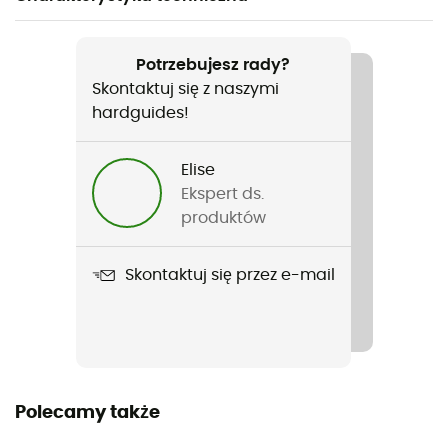
Polecane dla
Turystyka rowerowa
Potrzebujesz rady?
Skontaktuj się z naszymi
Rodzaj
hardguides!
Mężczyźni / Kobiety
Elise
Ciężar
Ekspert ds.
500 g
produktów
Nazwa produktu
Skontaktuj się przez e-mail
SortYour Business
Etykieta
Green Shape / Grüner Knopf
Objętość
Polecamy także
16 + 9 L