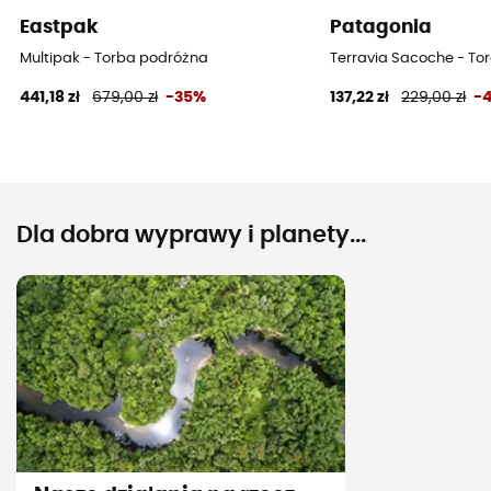
Eastpak
Patagonia
Multipak - Torba podróżna
Terravia Sacoche - To
441,18 zł
679,00 zł
-35%
137,22 zł
229,00 zł
-
Dla dobra wyprawy i planety...