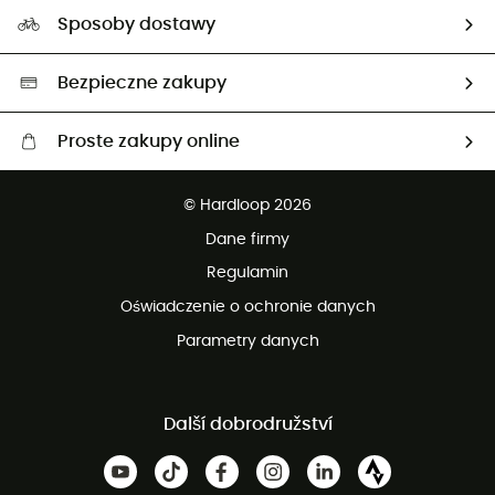
Nasz ślad węglowy
Ambasadorzy
Sposoby dostawy
Neutralność węglowa
Wybrane produkty eko
Bezpieczne zakupy
Proste zakupy online
Darmowa dostawa od 750 zł
© Hardloop 2026
100 dni na bezpłatny zwrot
Dane firmy
obsługi klienta
Regulamin
Oświadczenie o ochronie danych
Parametry danych
Další dobrodružství