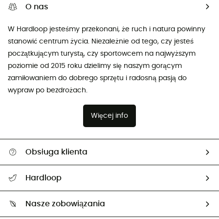
O nas
W Hardloop jesteśmy przekonani, że ruch i natura powinny
stanowić centrum życia. Niezależnie od tego, czy jesteś
początkującym turystą, czy sportowcem na najwyższym
poziomie od 2015 roku dzielimy się naszym gorącym
zamiłowaniem do dobrego sprzętu i radosną pasją do
wypraw po bezdrożach.
Więcej info
Obsługa klienta
Pomoc i kontakt
Hardloop
Śledzenie przesyłki
O nas
Zwrot artykułów i zwrot środków
Nasze zobowiązania
HardGuides
Przewodnik po rozmiarach