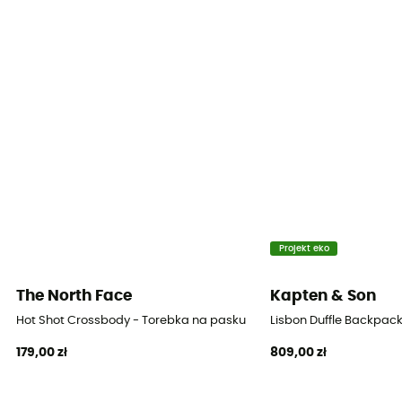
Materiał
100% Polyester
Wymiary
54 x 31 x 15 cm
Projekt eko
The North Face
Kapten & Son
Hot Shot Crossbody - Torebka na pasku
Lisbon Duffle Backpac
179,00 zł
809,00 zł