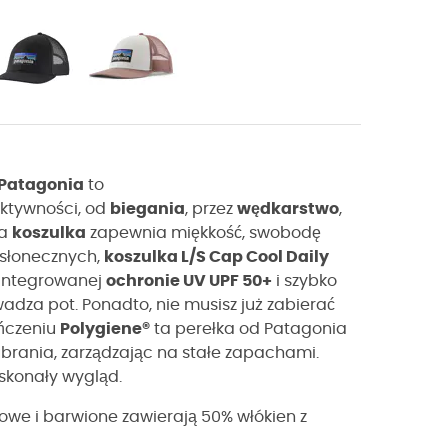
Patagonia
to
aktywności, od
biegania
, przez
wędkarstwo
,
Ta
koszulka
zapewnia miękkość, swobodę
 słonecznych,
koszulka L/S Cap Cool Daily
zintegrowanej
ochronie UV UPF 50+
i
szybko
wadza pot. Ponadto, nie musisz już zabierać
ończeniu
Polygiene®
ta perełka od Patagonia
brania, zarządzając na stałe zapachami.
oskonały wygląd.
owe i barwione zawierają 50% włókien z