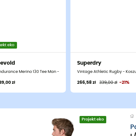
jekt eko
evold
Superdry
ndurance Merino 130 Tee Man - T-shirt meski
Vintage Athletic Rugby - Kosz
39,00 zł
266,58 zł
339,00 zł
-21%
Projekt eko
P