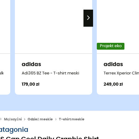
Projekt eko
adidas
adidas
ulka polo meska
Adi365 BZ Tee - T-shirt meski
Terrex Xperior Cl
179,00 zł
249,00 zł
Mężczyźni
Odzież meskie
T-shirt meskie
atagonia