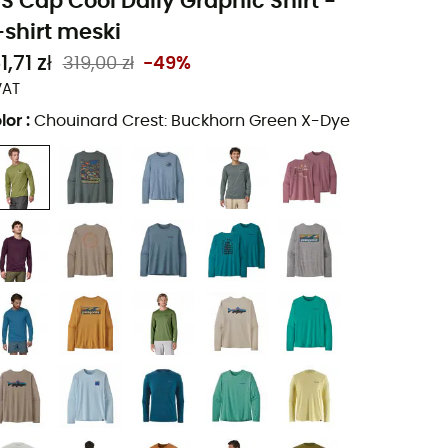
/S Cap Cool Daily Graphic Shirt -
-shirt meski
1,71 zł
319,00 zł
-49%
VAT
lor
:
Chouinard Crest: Buckhorn Green X-Dye