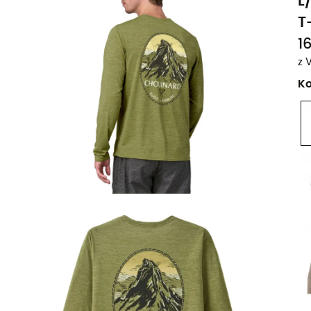
L
T
16
z 
Ko