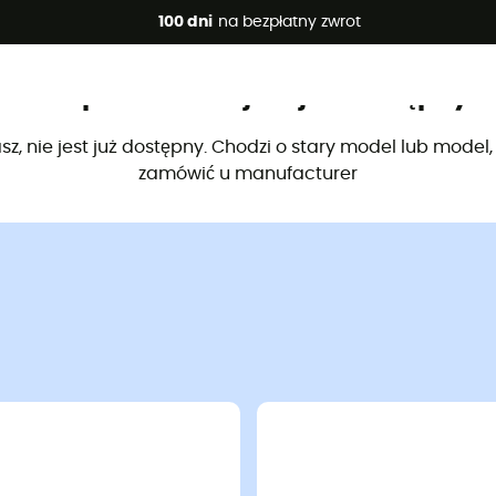
 promocje 🔥 -5% DODATKOWO przy zakupie 2 produktów*, kod 
100 dni
na bezpłatny zwrot
Ten produkt nie jest już dostępny
sz, nie jest już dostępny. Chodzi o stary model lub model
zamówić u manufacturer