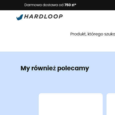
Letnie
Darmowa dostawa od
750 zł*
Produkt, którego szuka
My również polecamy