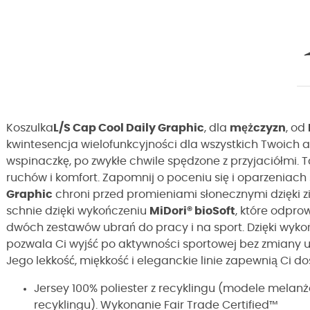
Koszulka
L/S Cap Cool Daily Graphic
, dla
mężczyzn
, od
kwintesencja
wielofunkcyjności
dla wszystkich Twoich 
wspinaczkę, po zwykłe chwile spędzone z przyjaciółmi. 
ruchów i komfort. Zapomnij o poceniu się i oparzeniach
Graphic
chroni przed promieniami słonecznymi dzięki 
schnie dzięki
wykończeniu
MiDori® bioSoft
, które odpro
dwóch zestawów ubrań do pracy i na sport. Dzięki wyk
pozwala Ci wyjść po aktywności sportowej bez zmiany u
Jego lekkość, miękkość i eleganckie linie zapewnią Ci d
Jersey 100% poliester z recyklingu (modele melanż
recyklingu). Wykonanie Fair Trade Certified™