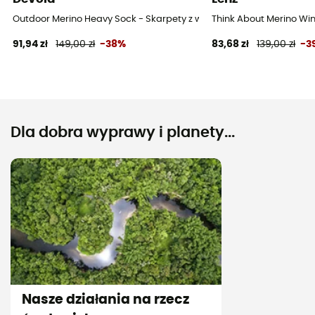
Outdoor Merino Heavy Sock - Skarpety z wełny Merino®
Think About Merino Win
91,94 zł
149,00 zł
-38%
83,68 zł
139,00 zł
-3
Dla dobra wyprawy i planety...
Nasze działania na rzecz