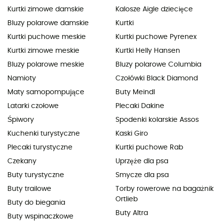
Kurtki zimowe damskie
Kalosze Aigle dziecięce
Bluzy polarowe damskie
Kurtki
Kurtki puchowe meskie
Kurtki puchowe Pyrenex
Kurtki zimowe meskie
Kurtki Helly Hansen
Bluzy polarowe meskie
Bluzy polarowe Columbia
Namioty
Czołówki Black Diamond
Maty samopompujące
Buty Meindl
Latarki czołowe
Plecaki Dakine
Śpiwory
Spodenki kolarskie Assos
Kuchenki turystyczne
Kaski Giro
Plecaki turystyczne
Kurtki puchowe Rab
Czekany
Uprzęże dla psa
Buty turystyczne
Smycze dla psa
Buty trailowe
Torby rowerowe na bagażnik
Ortlieb
Buty do biegania
Buty Altra
Buty wspinaczkowe