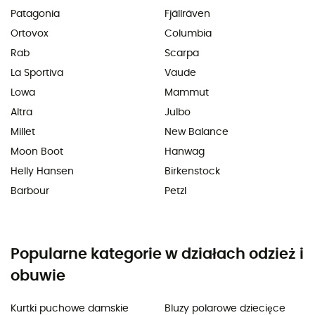
Patagonia
Fjällräven
Ortovox
Columbia
Rab
Scarpa
La Sportiva
Vaude
Lowa
Mammut
Altra
Julbo
Millet
New Balance
Moon Boot
Hanwag
Helly Hansen
Birkenstock
Barbour
Petzl
Popularne kategorie w działach odzież i
obuwie
Kurtki puchowe damskie
Bluzy polarowe dziecięce