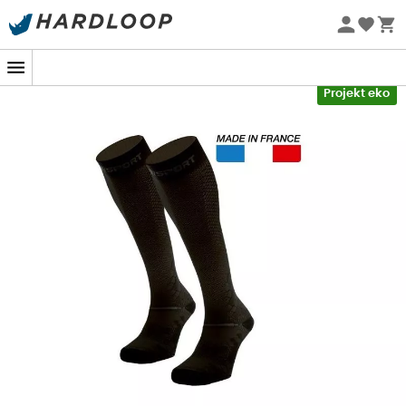
Letnie promocje 🔥 -5% DODATKOWO przy zakupie 2
produktów*, kod Summer5
-5% Extra - Kod Summer5
Projekt eko