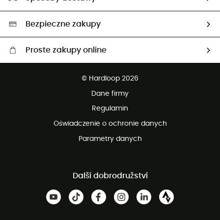
Neutralność węglowa
Wybrane produkty eko
Bezpieczne zakupy
Proste zakupy online
Darmowa dostawa od 750 zł
© Hardloop 2026
100 dni na bezpłatny zwrot
Dane firmy
obsługi klienta
Regulamin
Oświadczenie o ochronie danych
Parametry danych
Další dobrodružství