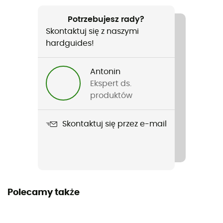
Polecane dla
Turystyka piesza / Trail / Bieganie / Triatlon
Potrzebujesz rady?
Skontaktuj się z naszymi
Rodzaj
hardguides!
Mężczyźni / Kobiety
Antonin
Nazwa produktu
Ekspert ds.
Recovery Evo
produktów
Cechy
Skontaktuj się przez e-mail
Récupération
Etykieta
Gwarantowane pochodzenie europejskie
Materiały
Polecamy także
[Main] 77% polyamide - 13% elastane - 10% polyester