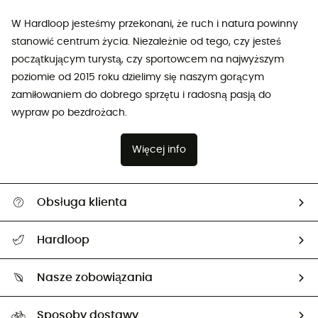
W Hardloop jesteśmy przekonani, że ruch i natura powinny
stanowić centrum życia. Niezależnie od tego, czy jesteś
początkującym turystą, czy sportowcem na najwyższym
poziomie od 2015 roku dzielimy się naszym gorącym
zamiłowaniem do dobrego sprzętu i radosną pasją do
wypraw po bezdrożach.
Więcej info
Obsługa klienta
Pomoc i kontakt
Hardloop
Śledzenie przesyłki
O nas
Zwrot artykułów i zwrot środków
Nasze zobowiązania
HardGuides
Przewodnik po rozmiarach
Nasz ślad węglowy
Ambasadorzy
Sposoby dostawy