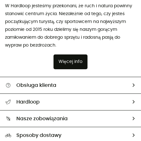
W Hardloop jesteśmy przekonani, że ruch i natura powinny
stanowić centrum życia. Niezależnie od tego, czy jesteś
początkującym turystą, czy sportowcem na najwyższym
poziomie od 2015 roku dzielimy się naszym gorącym
zamiłowaniem do dobrego sprzętu i radosną pasją do
wypraw po bezdrożach.
Więcej info
Obsługa klienta
Pomoc i kontakt
Hardloop
Śledzenie przesyłki
O nas
Zwrot artykułów i zwrot środków
Nasze zobowiązania
HardGuides
Przewodnik po rozmiarach
Nasz ślad węglowy
Ambasadorzy
Sposoby dostawy
Neutralność węglowa