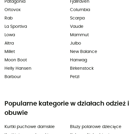
Patagonia
Fjällräven
Ortovox
Columbia
Rab
Scarpa
La Sportiva
Vaude
Lowa
Mammut
Altra
Julbo
Millet
New Balance
Moon Boot
Hanwag
Helly Hansen
Birkenstock
Barbour
Petzl
Popularne kategorie w działach odzież i
obuwie
Kurtki puchowe damskie
Bluzy polarowe dziecięce