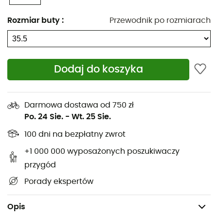
poziomu komfortu, wsparcia i wagi
Język z technologią Engineered Knit zapewniający
Rozmiar buty
:
Przewodnik po rozmiarach
wyjątkową oddychalność i komfort, z dodatkową
wyściółką do wspinaczki w szczelinach
Wewnętrzny system ochrony sznurowania do
Dodaj do koszyka
wspinaczki w szczelinach
Średnio sztywna wkładka zwiększająca wydajność
na małych stopniach bez poświęcania komfortu
Darmowa dostawa od 750 zł
Stabilizator boczny na czubku zwiększający
Po. 24 Sie.
-
Wt. 25 Sie.
precyzję, zapobiegający rotacji stopy podczas
100 dni na bezpłatny zwrot
obciążania wewnętrznych lub zewnętrznych
krawędzi
+1 000 000 wyposażonych poszukiwaczy
Cholewka z europejskiej skóry najwyższej jakości
przygód
Asymetria: niska
Porady ekspertów
Wkładka: Medium-Flex
Zapięcie: sznurowadła
Opis