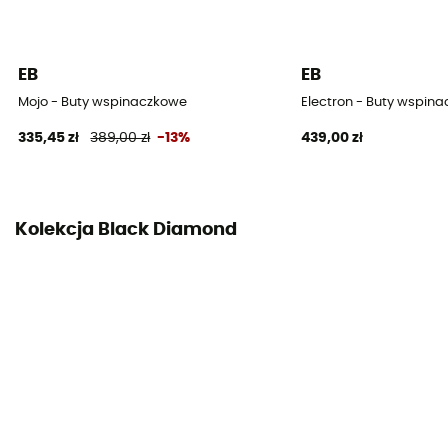
2 suwaki
Asymetria
EB
EB
Lekka
Mojo - Buty wspinaczkowe
Electron - Buty wspin
Zasysanie
335,45 zł
389,00 zł
-13%
439,00 zł
Brak
Grubość podeszwy
4,3 mm
Kolekcja Black Diamond
Pętla
Lekka