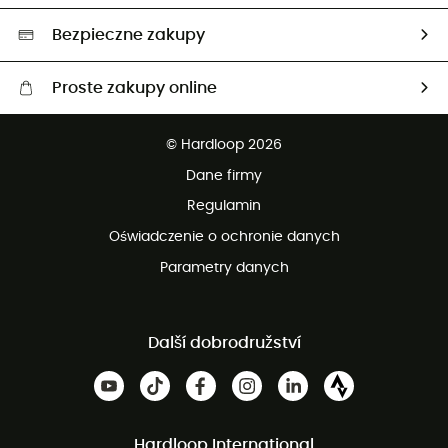
Wybrane produkty eko
Bezpieczne zakupy
Proste zakupy online
Darmowa dostawa od 750 zł
© Hardloop 2026
100 dni na bezpłatny zwrot
Dane firmy
obsługi klienta
Regulamin
Oświadczenie o ochronie danych
Parametry danych
Další dobrodružství
Hardloop International