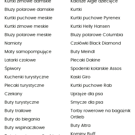
Kurtki zimowe damskie
Kalosze Aigle dziecięce
Bluzy polarowe damskie
Kurtki
Kurtki puchowe meskie
Kurtki puchowe Pyrenex
Kurtki zimowe meskie
Kurtki Helly Hansen
Bluzy polarowe meskie
Bluzy polarowe Columbia
Namioty
Czołówki Black Diamond
Maty samopompujące
Buty Meindl
Latarki czołowe
Plecaki Dakine
Śpiwory
Spodenki kolarskie Assos
Kuchenki turystyczne
Kaski Giro
Plecaki turystyczne
Kurtki puchowe Rab
Czekany
Uprzęże dla psa
Buty turystyczne
Smycze dla psa
Buty trailowe
Torby rowerowe na bagażnik
Ortlieb
Buty do biegania
Buty Altra
Buty wspinaczkowe
Kominy Buff