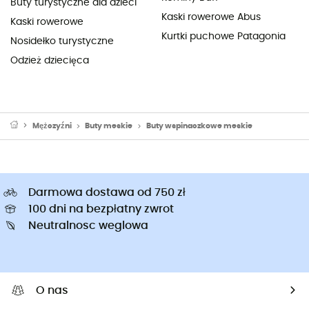
Buty turystyczne dla dzieci
Kaski rowerowe Abus
Kaski rowerowe
Kurtki puchowe Patagonia
Nosidełko turystyczne
Odzież dziecięca
Mężczyźni
Buty meskie
Buty wspinaczkowe meskie
Darmowa dostawa od 750 zł
100 dni na bezpłatny zwrot
Neutralnosc weglowa
O nas