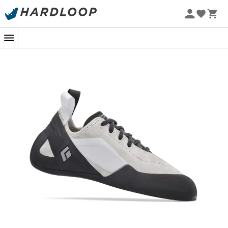
Letnie promocje 🔥 -5% DODATKOWO przy zakupie 2
produktów*, kod Summer5
-5% Extra - Kod Summer5