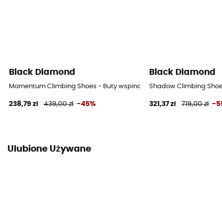
Black Diamond
Black Diamond
Momentum Climbing Shoes - Buty wspinaczkowe meskie
Shadow Climbing Shoe
238,79 zł
439,00 zł
-45%
321,37 zł
719,00 zł
-5
Ulubione Używane