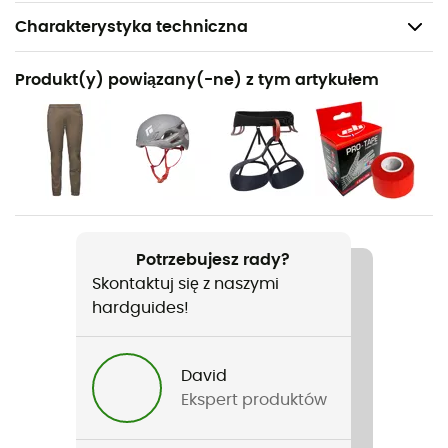
Charakterystyka techniczna
Polecane dla
Produkt(y) powiązany(-ne) z tym artykułem
Wspinaczka / Wspinaczka wielowyciągowa
Rodzaj
Mężczyźni / Kobiety
Nazwa produktu
Aspect Climbing Shoes
Potrzebujesz rady?
Skontaktuj się z naszymi
Cechy
hardguides!
Gomme contre-pointe
Zastosowanie
David
Urwiska / Wspinaczka wielowyciągowa
Ekspert produktów
Twardość podeszwy