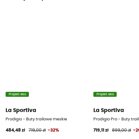
Projekt eko
Projekt eko
La Sportiva
La Sportiva
Prodigio - Buty trailowe meskie
Prodigio Pro - Buty tra
484,48 zł
719,00 zł
-32%
719,11 zł
899,00 zł
-2