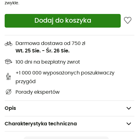
na swojej trasie.
zwykle.
Wodoodporna membrana Gore-Tex®
Dodaj do koszyka
Oddychająca siateczka z wzmocnieniami z
mikrofibry i warstwą anty-ścierną dla większej
ochrony i lekkości
Darmowa dostawa od 750 zł
Wtryskiwana wkładka z zewnętrznymi strukturami
Wt. 25 Sie.
-
Śr. 26 Sie.
wspierającymi funkcję amortyzacji
100 dni na bezpłatny zwrot
Podeszwa mud-ground z systemem Impact Brake,
z możliwością zamontowania kolców do użytku na
+1 000 000 wyposażonych poszukiwaczy
zaśnieżonych lub oblodzonych terenach
przygód
Szybkie sznurowanie i szeroka objętość dla
Porady ekspertów
maksymalnego komfortu
Opis
Charakterystyka techniczna
Polecane dla