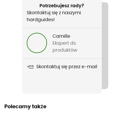
Nordic walking / Trail
Potrzebujesz rady?
Skontaktuj się z naszymi
Rodzaj
hardguides!
Mężczyźni
Camille
Ciężar
Ekspert ds.
2 x 365 g
produktów
Nazwa produktu
Skontaktuj się przez e-mail
Lycan GTX
Tygodniowy dystans treningu
All distances
Nieprzemakalność
Polecamy także
Yes
Drop