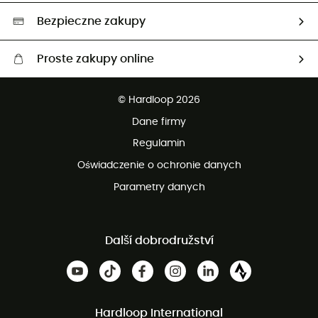
Wybrane produkty eko
Bezpieczne zakupy
Proste zakupy online
Darmowa dostawa od 750 zł
© Hardloop 2026
100 dni na bezpłatny zwrot
Dane firmy
obsługi klienta
Regulamin
Oświadczenie o ochronie danych
Parametry danych
Další dobrodružství
Hardloop International