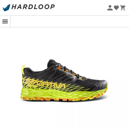
Letnie promocje 🔥 -5% DODATKOWO przy zakupie 2
produktów*, kod Summer5
Projekt eko