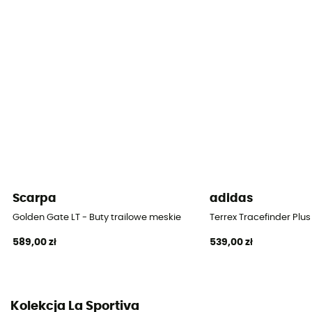
6 mm
Profil biegacza
Każda waga
Etykieta
Vegan
Materiał cholewki
Mesh
Scarpa
adidas
Golden Gate LT - Buty trailowe meskie
Terrex Tracefinder Plus
589,00 zł
539,00 zł
Kolekcja La Sportiva