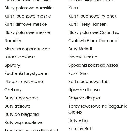
Bluzy polarowe damskie
Kurtki
Kurtki puchowe meskie
Kurtki puchowe Pyrenex
Kurtki zimowe meskie
Kurtki Helly Hansen
Bluzy polarowe meskie
Bluzy polarowe Columbia
Namioty
Czołówki Black Diamond
Maty samopompujące
Buty Meindl
Latarki czołowe
Plecaki Dakine
Śpiwory
Spodenki kolarskie Assos
Kuchenki turystyczne
Kaski Giro
Plecaki turystyczne
Kurtki puchowe Rab
Czekany
Uprzęże dla psa
Buty turystyczne
Smycze dla psa
Buty trailowe
Torby rowerowe na bagażnik
Ortlieb
Buty do biegania
Buty Altra
Buty wspinaczkowe
Kominy Buff
Buty turystyczne dla dzieci