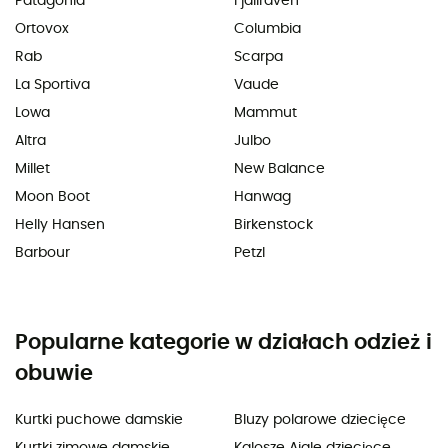
Patagonia
Fjällräven
Ortovox
Columbia
Rab
Scarpa
La Sportiva
Vaude
Lowa
Mammut
Altra
Julbo
Millet
New Balance
Moon Boot
Hanwag
Helly Hansen
Birkenstock
Barbour
Petzl
Popularne kategorie w działach odzież i
obuwie
Kurtki puchowe damskie
Bluzy polarowe dziecięce
Kurtki zimowe damskie
Kalosze Aigle dziecięce