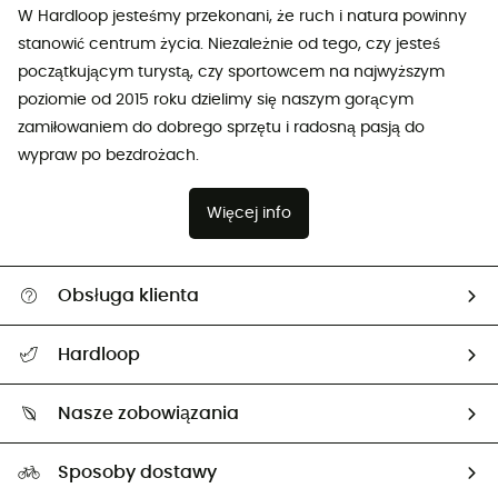
W Hardloop jesteśmy przekonani, że ruch i natura powinny
stanowić centrum życia. Niezależnie od tego, czy jesteś
początkującym turystą, czy sportowcem na najwyższym
poziomie od 2015 roku dzielimy się naszym gorącym
zamiłowaniem do dobrego sprzętu i radosną pasją do
wypraw po bezdrożach.
Więcej info
Obsługa klienta
Pomoc i kontakt
Hardloop
Śledzenie przesyłki
O nas
Zwrot artykułów i zwrot środków
Nasze zobowiązania
HardGuides
Przewodnik po rozmiarach
Nasz ślad węglowy
Ambasadorzy
Sposoby dostawy
Neutralność węglowa