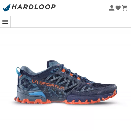
Letnie promocje 🔥 -5% DODATKOWO przy zakupie 2
produktów*, kod Summer5
Projekt eko
Buty trailowe
Bushido III
dla
mężczyzn
od
La Sportiva
oferują wyjątkowe połączenie stabilności, przyczepności i