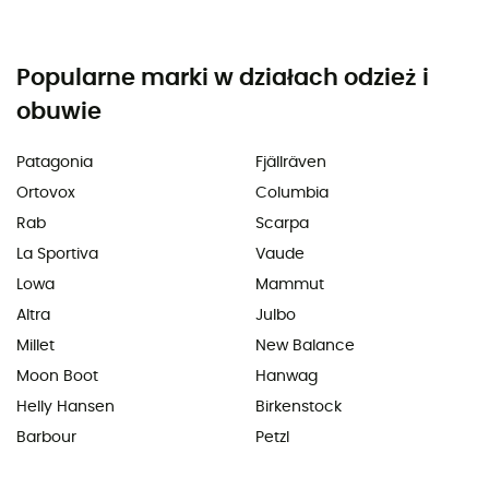
Popularne marki w działach odzież i
obuwie
Patagonia
Fjällräven
Ortovox
Columbia
Rab
Scarpa
La Sportiva
Vaude
Lowa
Mammut
Altra
Julbo
Millet
New Balance
Moon Boot
Hanwag
Helly Hansen
Birkenstock
Barbour
Petzl