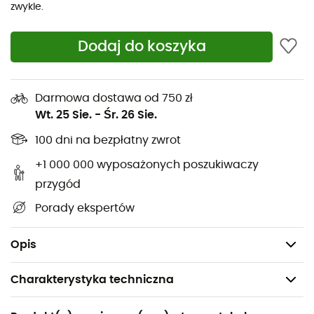
zwykle.
Podeszwa FriXion Red bi-kompozytowa dla
optymalnej trakcji
Dodaj do koszyka
Bieżnik inspirowany butami górskimi
Impact Brake System™ do redukcji uderzeń o
Darmowa dostawa od 750 zł
podłoże i poprawy trakcji podczas zbiegania
Wt. 25 Sie.
-
Śr. 26 Sie.
STB Control dla wyjątkowego wsparcia stopy
100 dni na bezpłatny zwrot
Konstrukcja z oddychającej siateczki i wzmocnienia
z termozgrzewanej mikrofibry
+1 000 000 wyposażonych poszukiwaczy
Śródpodeszwa z kompresowanego EVA dla lepszej
przygód
amortyzacji
Porady ekspertów
Wkładka Ortholite dla zwiększonego komfortu
Waga: 305 g (na but)
Opis
Charakterystyka techniczna
Polecane dla