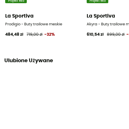
Projekt eko
Projekt eko
La Sportiva
La Sportiva
Prodigio - Buty trailowe meskie
Akyra - Buty trailowe 
484,48 zł
719,00 zł
-32%
610,54 zł
899,00 zł
Ulubione Używane