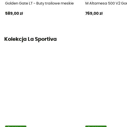
Z recyklingu / Vegan
Golden Gate LT - Buty trailowe meskie
M Altamesa 500 V2 Gor
589,00 zł
769,00 zł
Materiał cholewki
Mesh
Kolekcja La Sportiva