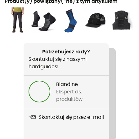
Produkt(y) powiązany(-ne) z tym artykułem
Trail
Rodzaj
Mężczyźni
Ciężar
2 x 300 g
Potrzebujesz rady?
Skontaktuj się z naszymi
Nazwa produktu
hardguides!
Bushido III
Blandine
Zastosowana technologia
Ekspert ds.
OrthoLite®
produktów
Tygodniowy dystans treningu
Skontaktuj się przez e-mail
All distances
Teren