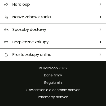
Pomoc i kontakt
Hardloop
Śledzenie przesyłki
O nas
Zwrot artykułów i zwrot środków
Nasze zobowiązania
HardGuides
Przewodnik po rozmiarach
Nasz ślad węglowy
Ambasadorzy
Sposoby dostawy
Neutralność węglowa
Wybrane produkty eko
Bezpieczne zakupy
Proste zakupy online
Darmowa dostawa od 750 zł
© Hardloop 2026
100 dni na bezpłatny zwrot
Dane firmy
obsługi klienta
Regulamin
Oświadczenie o ochronie danych
Parametry danych