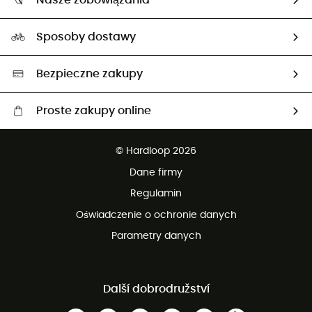
Nasze zobowiązania
HardGuides
Przewodnik po rozmiarach
Nasz ślad węglowy
Ambasadorzy
Sposoby dostawy
Neutralność węglowa
Wybrane produkty eko
Bezpieczne zakupy
Proste zakupy online
Darmowa dostawa od 750 zł
© Hardloop 2026
100 dni na bezpłatny zwrot
Dane firmy
obsługi klienta
Regulamin
Oświadczenie o ochronie danych
Parametry danych
Další dobrodružství