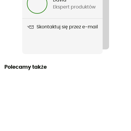
3 sezony
Ekspert produktów
Pojemność
3 osoby
Skontaktuj się przez e-mail
Wolnostojący
Nie
Liczba części
Polecamy także
1
Wymiary
180x 220 x 109 cm
Wymiary po złożeniu
37 x 17 cm
Kształt namiotu