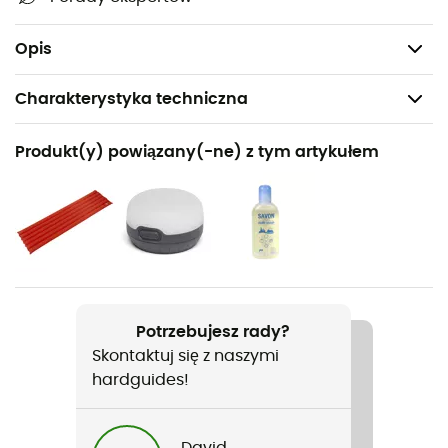
Poziom Schmerbera podwójnego dachu: 2000 mm
Poziom Schmerbera podłogi: 5000 mm
Opis
Charakterystyka techniczna
Polecane dla
Produkt(y) powiązany(-ne) z tym artykułem
Turystyka piesza / Trekking / Kemping / Biwakowanie
Ciężar
2 100 g
Nazwa produktu
Minima 3 SL
Potrzebujesz rady?
Skontaktuj się z naszymi
Gwarancja producenta
hardguides!
2 year
Pora roku
David