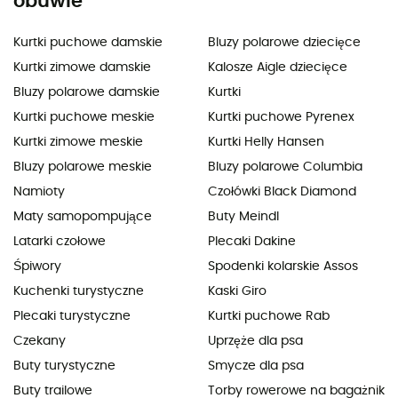
obuwie
Kurtki puchowe damskie
Bluzy polarowe dziecięce
Kurtki zimowe damskie
Kalosze Aigle dziecięce
Bluzy polarowe damskie
Kurtki
Kurtki puchowe meskie
Kurtki puchowe Pyrenex
Kurtki zimowe meskie
Kurtki Helly Hansen
Bluzy polarowe meskie
Bluzy polarowe Columbia
Namioty
Czołówki Black Diamond
Maty samopompujące
Buty Meindl
Latarki czołowe
Plecaki Dakine
Śpiwory
Spodenki kolarskie Assos
Kuchenki turystyczne
Kaski Giro
Plecaki turystyczne
Kurtki puchowe Rab
Czekany
Uprzęże dla psa
Buty turystyczne
Smycze dla psa
Buty trailowe
Torby rowerowe na bagażnik