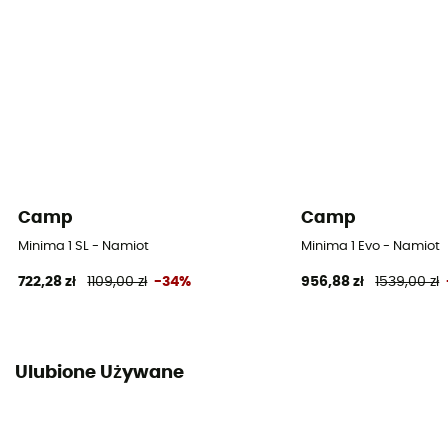
Wodoodporność podłogi (mm)
5 000 mm
Materiały dachu
Nylon Ripstop 30D
Materiały sypialni
Camp
Camp
Filet Mesh Polyester
Minima 1 SL - Namiot
Minima 1 Evo - Namiot
Materiały podłogi
722,28 zł
1109,00 zł
-34%
956,88 zł
1539,00 zł
Nylon 70D 190 T/N
Ulubione Używane