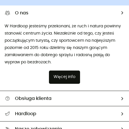
O nas
W Hardloop jesteśmy przekonani, że ruch i natura powinny
stanowić centrum życia. Niezależnie od tego, czy jesteś
początkującym turystą, czy sportowcem na najwyższym
poziomie od 2015 roku dzielimy się naszym gorącym
zamiłowaniem do dobrego sprzętu i radosną pasją do
wypraw po bezdrożach.
Więcej info
Obsługa klienta
Pomoc i kontakt
Hardloop
Śledzenie przesyłki
O nas
Zwrot artykułów i zwrot środków