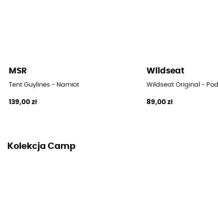
Tunel
Liczba wejść
1
Liczba przedsionków
MSR
Wildseat
1
Tent Guylines - Namiot
Wildseat Original - P
Dach
139,00 zł
89,00 zł
Dwuosobowy
Liczba prętów
2
Kolekcja Camp
Materiał prętów
Aluminium 6063
Wodoodporność dachu (mm)
2 000 mm