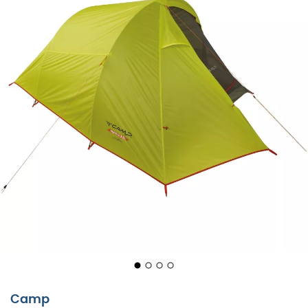
Niezwykle lekki,
Minima 3 SL
od
Camp
to
namiot
3-
osobowy
. Ten
namiot tunelowy
od
Camp
jest
Camp
wyposażony w podwójny dach, zapewniający całkowitą