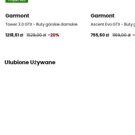
Projekt eko
Ochrona
Ochrona kamienia
Garmont
Garmont
Tower 3.0 GTX - Buty górskie damskie
Ascent Evo GTX - Buty
Właściwości
1218,61 zł
1529,00 zł
-20%
755,60 zł
1169,00 zł
Respirant
Ulubione Używane