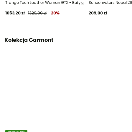
Trango Tech Leather Woman GTX - Buty górskie damskie
Schoenveters Nepal 21
Wkładka wewnętrzna wyjmowana
1063,20 zł
1329,00 zł
-20%
209,00 zł
Tak
Podeszwa zewnętrzna
Vibram® Nepal / Vibram® Nepal
Kolekcja Garmont
Wysokość cholewki
Cholewka wysoka
Etykieta
Gwarantowane pochodzenie europejskie
System zapięcia
Sznurowanie z oczkami
Materiał cholewki
Mieszanka zamszu