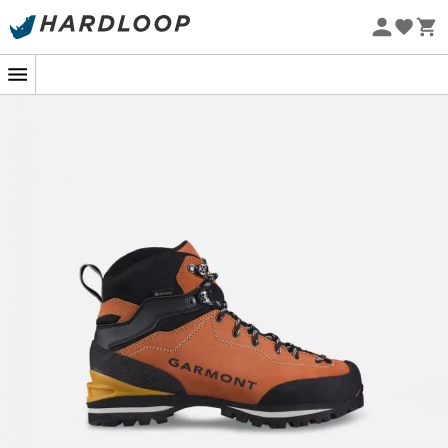
Letnie promocje 🔥 -5% DODATKOWO przy zakupie 2
produktów*, kod Summer5
Projekt eko
Buty górskie Ascent Gtx® Wmm
, dla
kobiet
,
zaprojektowane przez markę
Garmont
, to idealne
buty
do wspinaczki górskiej
, doskonałe na
małe
wzniesienia górskie
i via ferrata. Wyposażone w
wodoodporną i oddychającą membranę
Gore-Tex®
oraz
konstrukcję z
zamszowej skóry
,
Ascent Gtx® Wmm
utrzymają Twoje stopy suche, niezależnie od pogody w
górach, zapewniając zwiększony komfort. Twoje kostki są
chronione przez wysoką cholewkę butów, która zapewnia
doskonałą stabilność bez utraty komfortu. Wstawka Flex,
język i kołnierz
Ascent Gtx®
są wykonane z
rozciągliwego
materiału
, gwarantując doskonały komfort przez cały
czas
górskiej wyprawy
oraz dopasowanie buta do
stopy. Podeszwy środkowe (
FrameFlex Mid
) i zewnętrzne