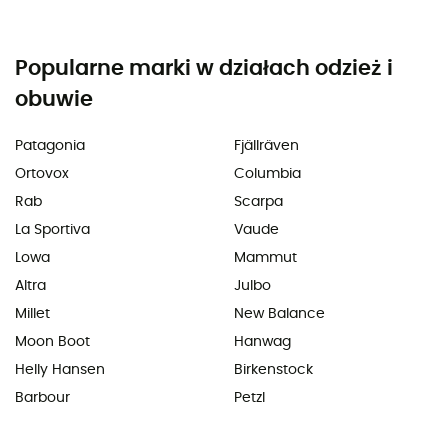
Popularne marki w działach odzież i
obuwie
Patagonia
Fjällräven
Ortovox
Columbia
Rab
Scarpa
La Sportiva
Vaude
Lowa
Mammut
Altra
Julbo
Millet
New Balance
Moon Boot
Hanwag
Helly Hansen
Birkenstock
Barbour
Petzl