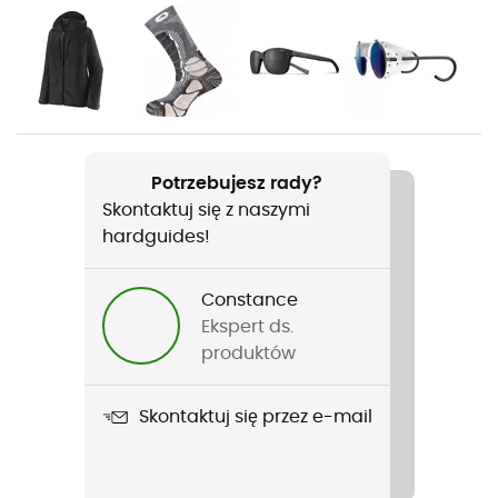
Rodzaj
Kobiety
Ciężar
2 x 550 g
Potrzebujesz rady?
Skontaktuj się z naszymi
Nazwa produktu
hardguides!
Ascent GTX Wmn
Pasujące raki
Constance
Na paski / Półautomatyczne
Ekspert ds.
produktów
Pasuje do raków
Tak
Skontaktuj się przez e-mail
Membrana
Gore-Tex®