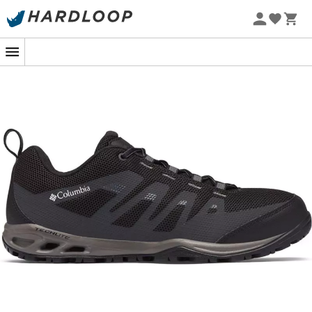
Letnie promocje 🔥 -5% DODATKOWO przy zakupie 2
produktów*, kod Summer5
-5% Extra - Kod Summer5