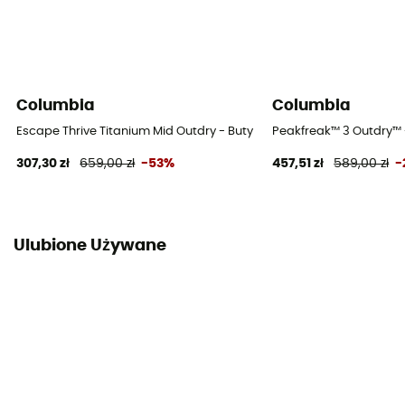
Columbia
Columbia
Escape Thrive Titanium Mid Outdry - Buty turystyczne meskie
Peakfreak™ 3 Outdry™ 
307,30 zł
659,00 zł
-53%
457,51 zł
589,00 zł
-
Ulubione Używane