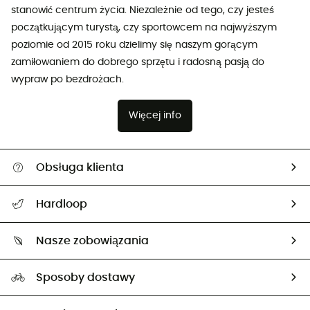
stanowić centrum życia. Niezależnie od tego, czy jesteś
początkującym turystą, czy sportowcem na najwyższym
poziomie od 2015 roku dzielimy się naszym gorącym
zamiłowaniem do dobrego sprzętu i radosną pasją do
wypraw po bezdrożach.
Więcej info
Obsługa klienta
Pomoc i kontakt
Hardloop
Śledzenie przesyłki
O nas
Zwrot artykułów i zwrot środków
Nasze zobowiązania
HardGuides
Przewodnik po rozmiarach
Nasz ślad węglowy
Ambasadorzy
Sposoby dostawy
Neutralność węglowa
Wybrane produkty eko