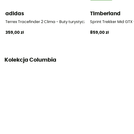
System zapięcia
adidas
Timberland
Sznurówki
Terrex Tracefinder 2 Clima - Buty turystyczne meskie
Sprint Trekker Mid GTX
359,00 zł
859,00 zł
Kolekcja Columbia