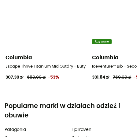
Używane
Columbia
Columbia
Escape Thrive Titanium Mid Outdry - Buty turystyczne meskie
Iceventure™ Bib - Seco
307,30 zł
659,00 zł
-53%
331,84 zł
769,00 zł
-
Popularne marki w działach odzież i
obuwie
Patagonia
Fjällräven