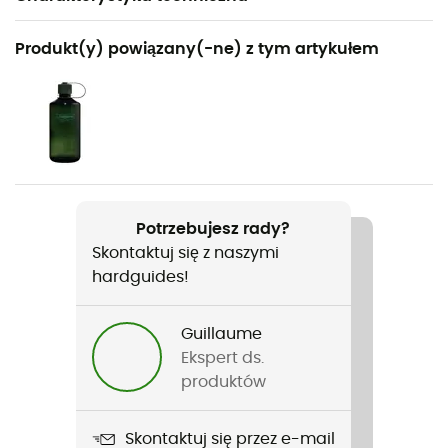
Polecane dla
Produkt(y) powiązany(-ne) z tym artykułem
Turystyka piesza
Rodzaj
Mężczyźni
Ciężar
2 x 266 g
Potrzebujesz rady?
Skontaktuj się z naszymi
Nazwa produktu
hardguides!
Vapor Vent™
Zastosowana technologia
Guillaume
TechLite™ / Omni-Grip™
Ekspert ds.
produktów
Nieprzemakalność
Non
Skontaktuj się przez e-mail