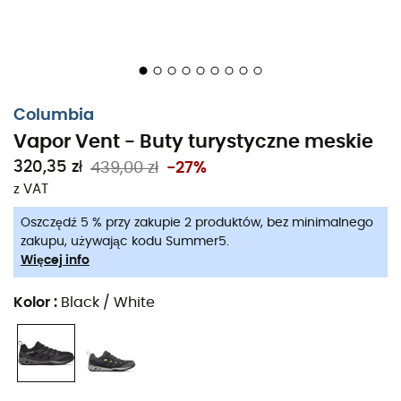
Columbia
Vapor Vent - Buty turystyczne meskie
320,35 zł
439,00 zł
-27%
z VAT
Oszczędź 5 % przy zakupie 2 produktów, bez minimalnego
zakupu, używając kodu Summer5.
Więcej info
Vapor Vent
dla
mężczyzn
od
Columbia
to bardzo
Kolor
:
Black / White
wszechstronne
buty turystyczne
. Oferują bardzo dobrą
amortyzację, doskonałą dynamikę i komfort przez cały
czas wysiłku dzięki podeszwie środkowej TechLite™.
Podeszwa zewnętrzna z technologią Omni-Grip™
zapewnia bardzo dobrą przyczepność, nawet na