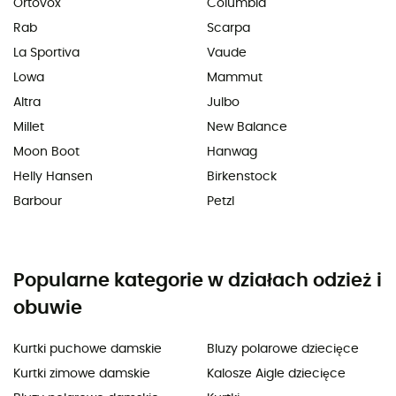
Ortovox
Columbia
Rab
Scarpa
La Sportiva
Vaude
Lowa
Mammut
Altra
Julbo
Millet
New Balance
Moon Boot
Hanwag
Helly Hansen
Birkenstock
Barbour
Petzl
Popularne kategorie w działach odzież i
obuwie
Kurtki puchowe damskie
Bluzy polarowe dziecięce
Kurtki zimowe damskie
Kalosze Aigle dziecięce