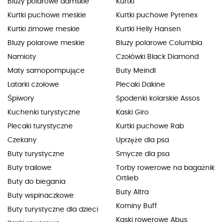
Bluzy polarowe damskie
Kurtki
Kurtki puchowe meskie
Kurtki puchowe Pyrenex
Kurtki zimowe meskie
Kurtki Helly Hansen
Bluzy polarowe meskie
Bluzy polarowe Columbia
Namioty
Czołówki Black Diamond
Maty samopompujące
Buty Meindl
Latarki czołowe
Plecaki Dakine
Śpiwory
Spodenki kolarskie Assos
Kuchenki turystyczne
Kaski Giro
Plecaki turystyczne
Kurtki puchowe Rab
Czekany
Uprzęże dla psa
Buty turystyczne
Smycze dla psa
Buty trailowe
Torby rowerowe na bagażnik
Ortlieb
Buty do biegania
Buty Altra
Buty wspinaczkowe
Kominy Buff
Buty turystyczne dla dzieci
Kaski rowerowe Abus