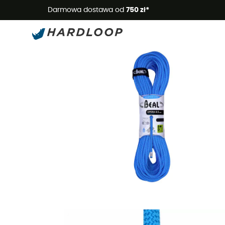
Letnie
Darmowa dostawa od
750 zł*