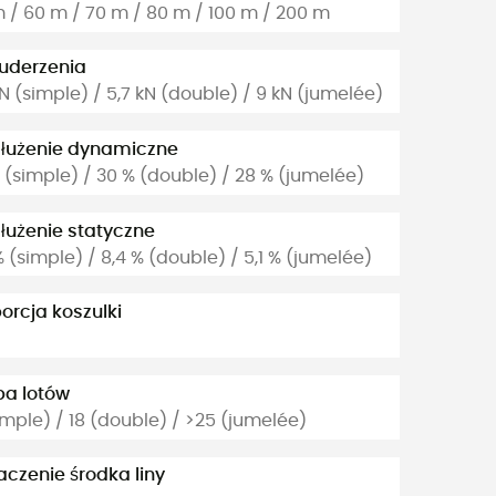
 / 60 m / 70 m / 80 m / 100 m / 200 m
 uderzenia
kN (simple) / 5,7 kN (double) / 9 kN (jumelée)
łużenie dynamiczne
 (simple) / 30 % (double) / 28 % (jumelée)
użenie statyczne
% (simple) / 8,4 % (double) / 5,1 % (jumelée)
orcja koszulki
ba lotów
imple) / 18 (double) / >25 (jumelée)
czenie środka liny