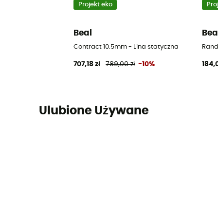
Projekt eko
Pro
Beal
Bea
Contract 10.5mm - Lina statyczna
Rand
707,18 zł
789,00 zł
-10%
184,0
Ulubione Używane