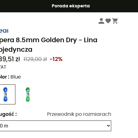
Summer5
Porada eksperta
Odzież & Akcesoria wspinaczkowa
Liny wspinaczkowe
eal
pera 8.5mm Golden Dry - Lina
ojedyncza
9,51 zł
1129,00 zł
-12%
VAT
lor
:
Blue
ugość
:
Przewodnik po rozmiarach