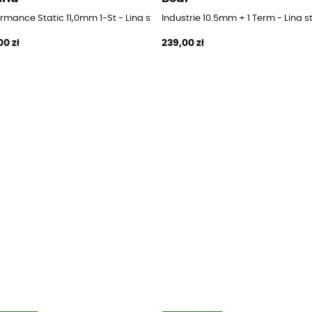
rmance Static 11,0mm 1-St - Lina statyczna
Industrie 10.5mm + 1 Term - Lina 
00 zł
239,00 zł