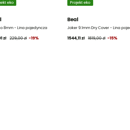
jekt eko
Projekt eko
l
Beal
o 8mm - Lina pojedyncza
Joker 9.1mm Dry Cover - Lina poj
1 zł
229,00 zł
-19%
1544,11 zł
1819,00 zł
-15%