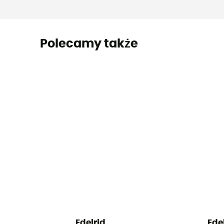
Polecamy także
Edelrid
Ede