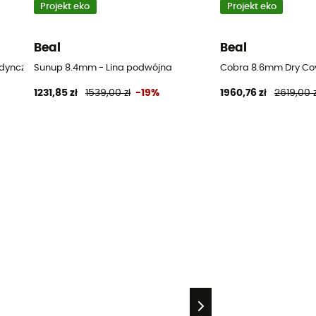
Projekt eko
Projekt eko
Beal
Beal
edyncza
Sunup 8.4mm - Lina podwójna
Cobra 8.6mm Dry Cov
1231,85 zł
1539,00 zł
-19%
1960,76 zł
2619,00 z