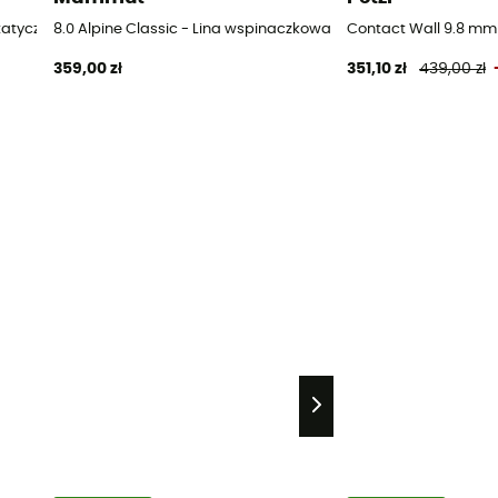
statyczna
8.0 Alpine Classic - Lina wspinaczkowa
Contact Wall 9.8 mm
359,00 zł
351,10 zł
439,00 zł