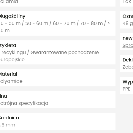
Poliamid
Tak
ługość liny
Ozna
0 - 50 m / 50 - 60 m / 60 - 70 m / 70 - 80 m / >
48 g
80 m
new
tykieta
Spra
Z recyklingu / Gwarantowane pochodzenie
europejskie
Dekl
Zoba
Materiał
Polyamide
Wyp
PPE 
ina
Potrójna specyfikacja
Średnica
8,5 mm