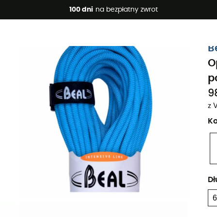
 promocje 🔥 -5% DODATKOWO przy zakupie 2 produktów*, kod 
100 dni
na bezpłatny zwrot
Projekt eko
B
O
p
98
z 
Ko
Dł