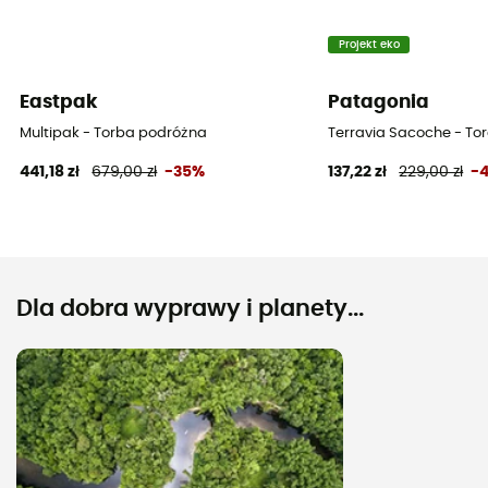
Projekt eko
Eastpak
Patagonia
Multipak - Torba podróżna
Terravia Sacoche - To
441,18 zł
679,00 zł
-35%
137,22 zł
229,00 zł
-
Dla dobra wyprawy i planety...