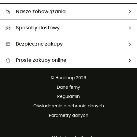
O nas
Zwrot artykułów i zwrot środków
Nasze zobowiązania
HardGuides
Przewodnik po rozmiarach
Nasz ślad węglowy
Ambasadorzy
Sposoby dostawy
Neutralność węglowa
Wybrane produkty eko
Bezpieczne zakupy
Proste zakupy online
Darmowa dostawa od 750 zł
© Hardloop 2026
100 dni na bezpłatny zwrot
Dane firmy
obsługi klienta
Regulamin
Oświadczenie o ochronie danych
Parametry danych