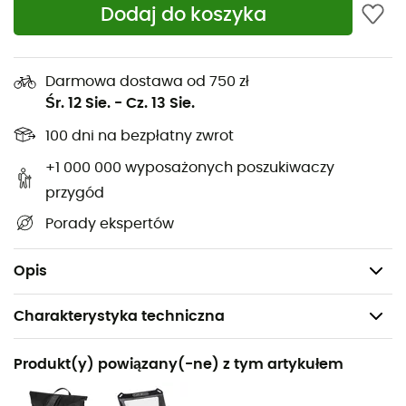
wątpienia Twoim najlepszym towarzyszem przygód.
Dodaj do koszyka
Wysokość:
24 cm
Szerokość:
48 cm
Darmowa dostawa od 750 zł
Głębokość:
24 cm
Śr. 12 Sie.
-
Cz. 13 Sie.
Waga:
670 g
100 dni na bezpłatny zwrot
Pojemność:
24 L
+1 000 000 wyposażonych poszukiwaczy
Materiał:
PD620
przygód
Zamknięcie rolowane z wzmocnieniem
Porady ekspertów
Paski kompresyjne
Szybkozłączki do połączenia z sakwami rowerowymi
Opis
Charakterystyka techniczna
Polecane dla
Produkt(y) powiązany(-ne) z tym artykułem
Podróże