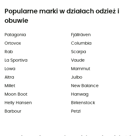
Popularne marki w działach odzież i
obuwie
Patagonia
Fjällräven
Ortovox
Columbia
Rab
Scarpa
La Sportiva
Vaude
Lowa
Mammut
Altra
Julbo
Millet
New Balance
Moon Boot
Hanwag
Helly Hansen
Birkenstock
Barbour
Petzl