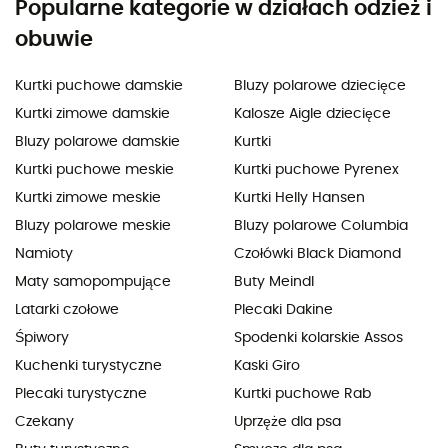
Popularne kategorie w działach odzież i
obuwie
Kurtki puchowe damskie
Bluzy polarowe dziecięce
Kurtki zimowe damskie
Kalosze Aigle dziecięce
Bluzy polarowe damskie
Kurtki
Kurtki puchowe meskie
Kurtki puchowe Pyrenex
Kurtki zimowe meskie
Kurtki Helly Hansen
Bluzy polarowe meskie
Bluzy polarowe Columbia
Namioty
Czołówki Black Diamond
Maty samopompujące
Buty Meindl
Latarki czołowe
Plecaki Dakine
Śpiwory
Spodenki kolarskie Assos
Kuchenki turystyczne
Kaski Giro
Plecaki turystyczne
Kurtki puchowe Rab
Czekany
Uprzęże dla psa