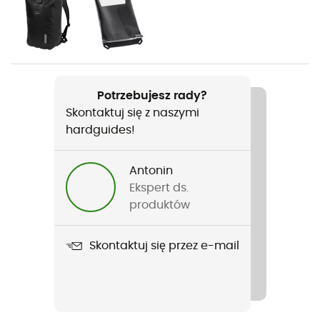
Rodzaj
Mężczyźni / Kobiety
Ciężar
24L: 670g / 31L: 760g / 49L: 910g / 89L: 1.19kg / 670 g (24
Potrzebujesz rady?
L) / 760 g (31 L)
Skontaktuj się z naszymi
hardguides!
Nazwa produktu
Rack-Pack
Antonin
Zastosowana technologia
Ekspert ds.
Kompatybilny z Back-Rollers i Front-Rollers
produktów
Etykieta
Skontaktuj się przez e-mail
Gwarantowane pochodzenie europejskie
Kieszenie
Compartment