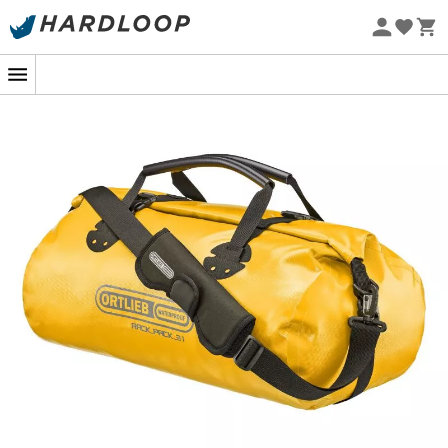
Letnie promocje 🔥 -5% DODATKOWO przy zakupie 2
produktów*, kod Summer5
Projekt eko