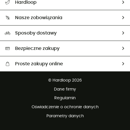
Hardloop
Śledzenie przesyłki
O nas
Zwrot artykułów i zwrot środków
Nasze zobowiązania
HardGuides
Przewodnik po rozmiarach
Nasz ślad węglowy
Ambasadorzy
Sposoby dostawy
Neutralność węglowa
Wybrane produkty eko
Bezpieczne zakupy
Proste zakupy online
Darmowa dostawa od 750 zł
© Hardloop 2026
100 dni na bezpłatny zwrot
Dane firmy
obsługi klienta
Regulamin
Oświadczenie o ochronie danych
Parametry danych