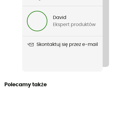
570 g
David
Nazwa produktu
Ekspert produktów
Cabin 2 - rectangulaire - 2 personnes
Materiały
Skontaktuj się przez e-mail
75 Denier Polyester – 25 threads/cm² Mesh
Szerokość
180 cm
Długość po rozłożeniu
Polecamy także