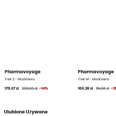
Pharmavoyage
Pharmavoyage
Trek 2 - Moskitiera
Trek Nl - Moskitiera
179,07 zł
209,00 zł
-14%
100,36 zł
119,00 zł
-1
Ulubione Używane