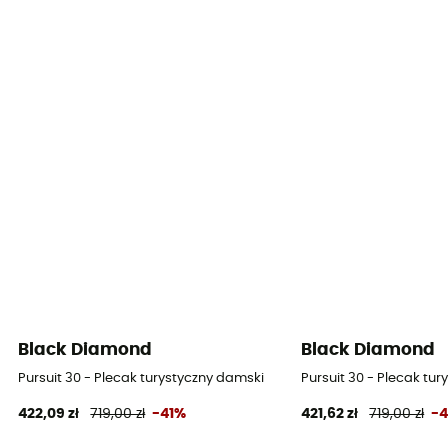
Black Diamond
Black Diamond
Pursuit 30 - Plecak turystyczny damski
Pursuit 30 - Plecak tu
422,09 zł
719,00 zł
-41%
421,62 zł
719,00 zł
-