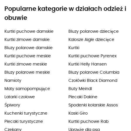
Popularne kategorie w działach odzież i
obuwie
Kurtki puchowe damskie
Bluzy polarowe dziecięce
Kurtki zimowe damskie
Kalosze Aigle dziecięce
Bluzy polarowe damskie
Kurtki
Kurtki puchowe meskie
Kurtki puchowe Pyrenex
Kurtki zimowe meskie
Kurtki Helly Hansen
Bluzy polarowe meskie
Bluzy polarowe Columbia
Namioty
Czołówki Black Diamond
Maty samopompujące
Buty Meindl
Latarki czołowe
Plecaki Dakine
Śpiwory
Spodenki kolarskie Assos
Kuchenki turystyczne
Kaski Giro
Plecaki turystyczne
Kurtki puchowe Rab
Czekany
Uprzęże dla psa