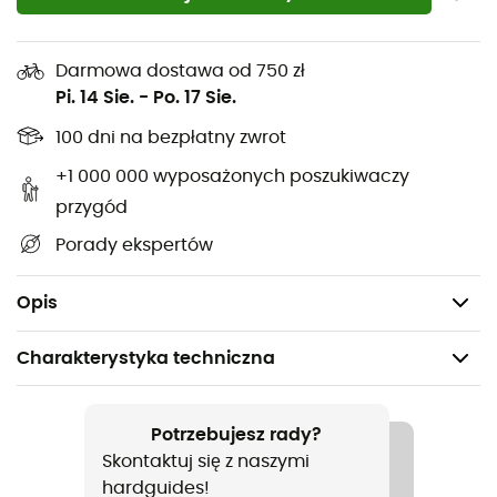
Cabin 2
od
Pharmavoyage
to idealna moskitiera do
Darmowa dostawa od 750 zł
spokojnych nocy. Dzięki systemowi mocowania w 6
Pi. 14 Sie.
-
Po. 17 Sie.
punktach,
Cabin 2
od
Pharmavoyage
to prostokątna
100 dni na bezpłatny zwrot
moskitiera na jednoosobowe łóżko lub biwak. Moskitiera
Pharmavoyage
pozostaje skuteczna przez 3 lata od
+1 000 000 wyposażonych poszukiwaczy
otwarcia. Jest nasączona insektycydem, aby zapewnić
przygód
jeszcze lepszą ochronę podczas nocy. Chroni również
Porady ekspertów
przed chorobami przenoszonymi przez owady, takimi jak
malaria!
Opis
Charakterystyka techniczna
Polecane dla
Trekking / Kemping
Potrzebujesz rady?
Skontaktuj się z naszymi
Ciężar
hardguides!