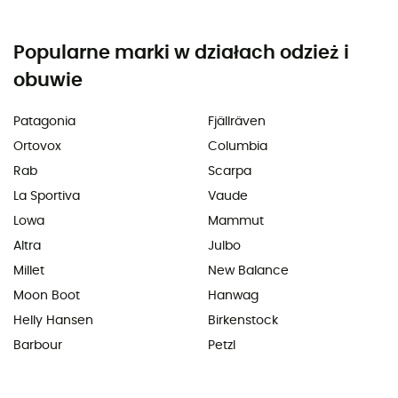
Popularne marki w działach odzież i
obuwie
Patagonia
Fjällräven
Ortovox
Columbia
Rab
Scarpa
La Sportiva
Vaude
Lowa
Mammut
Altra
Julbo
Millet
New Balance
Moon Boot
Hanwag
Helly Hansen
Birkenstock
Barbour
Petzl