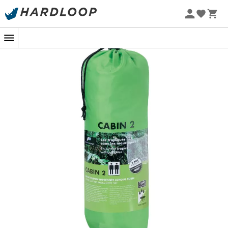
Letnie promocje 🔥 -5% DODATKOWO przy zakupie 2
produktów*, kod Summer5
-5% Extra - Kod Summer5