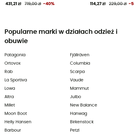
431,21 zł
719,00 zł
-40%
114,27 zł
229,00 zł
-
Popularne marki w działach odzież i
obuwie
Patagonia
Fjällräven
Ortovox
Columbia
Rab
Scarpa
La Sportiva
Vaude
Lowa
Mammut
Altra
Julbo
Millet
New Balance
Moon Boot
Hanwag
Helly Hansen
Birkenstock
Barbour
Petzl