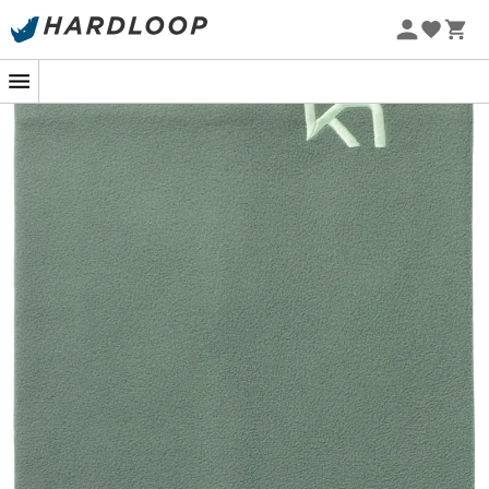
Letnie promocje 🔥 -5% DODATKOWO przy zakupie 2
produktów*, kod Summer5
-5% Extra - Kod Summer5