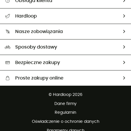
Obsługa klienta
Pomoc i kontakt
Hardloop
Śledzenie przesyłki
O nas
Zwrot artykułów i zwrot środków
Nasze zobowiązania
HardGuides
Przewodnik po rozmiarach
Nasz ślad węglowy
Ambasadorzy
Sposoby dostawy
Neutralność węglowa
Wybrane produkty eko
Bezpieczne zakupy
Proste zakupy online
Darmowa dostawa od 750 zł
© Hardloop 2026
100 dni na bezpłatny zwrot
Dane firmy
obsługi klienta
Regulamin
Oświadczenie o ochronie danych
Parametry danych