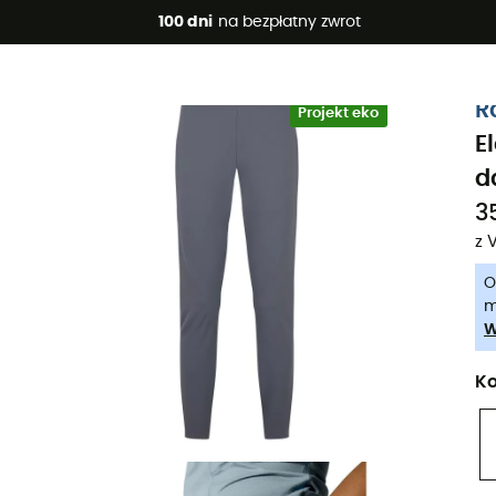
 promocje 🔥 -5% DODATKOWO przy zakupie 2 produktów*, kod 
100 dni
na bezpłatny zwrot
-5% Extra - Kod Summer5
R
Projekt eko
E
d
3
z 
O
m
W
Ko