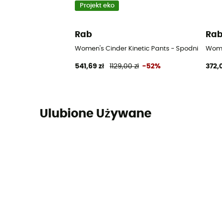
Projekt eko
Rab
Ra
Women's Cinder Kinetic Pants - Spodnie row
Wome
541,69 zł
1129,00 zł
-52%
372,
Ulubione Używane