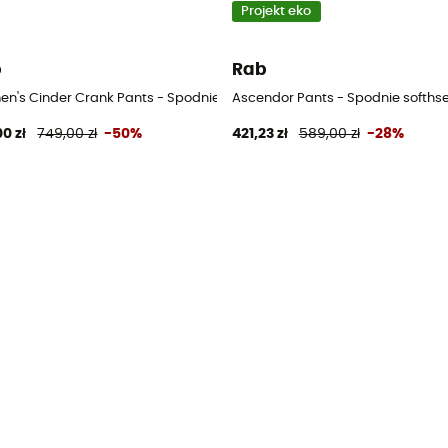
Projekt eko
b
Rab
erowe damskie
n's Cinder Crank Pants - Spodnie rowerowe damskie
Ascendor Pants - Spodnie softhse
00 zł
749,00 zł
-50%
421,23 zł
589,00 zł
-28%