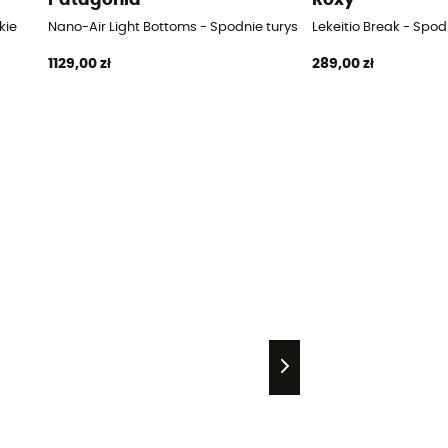
kie
Nano-Air Light Bottoms - Spodnie turystyczne damskie
Lekeitio Break - Spo
1129,00 zł
289,00 zł