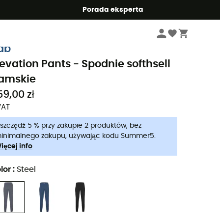
Summer5
Porada eksperta
Kobiety
Odzież damskie
Spodnie damskie
ab
levation Pants - Spodnie softhsell
amskie
59,00 zł
VAT
szczędź 5 % przy zakupie 2 produktów, bez
inimalnego zakupu, używając kodu Summer5.
ięcej info
lor
:
Steel