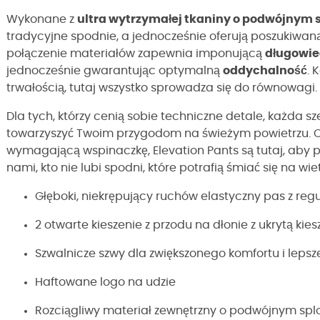
Wykonane z
ultra wytrzymałej tkaniny o podwójnym 
tradycyjne spodnie, a jednocześnie oferują poszukiwan
połączenie materiałów zapewnia imponującą
długowie
jednocześnie gwarantując optymalną
oddychalność
. 
trwałością, tutaj wszystko sprowadza się do równowagi.
Dla tych, którzy cenią sobie techniczne detale, każda s
towarzyszyć Twoim przygodom na świeżym powietrzu. O
wymagającą wspinaczkę, Elevation Pants są tutaj, aby 
nami, kto nie lubi spodni, które potrafią śmiać się na w
Głęboki, niekrępujący ruchów elastyczny pas z r
2 otwarte kieszenie z przodu na dłonie z ukrytą ki
Szwalnicze szwy dla zwiększonego komfortu i lep
Haftowane logo na udzie
Rozciągliwy materiał zewnętrzny o podwójnym spl