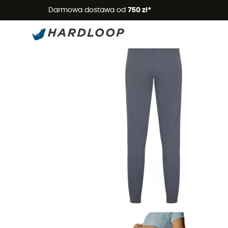
Letnie
Darmowa dostawa od
750 zł*