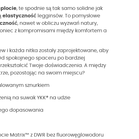
splocie
, te spodnie są tak samo solidne jak
ą
elastyczność
legginsów. To pomysłowe
czność
, nawet w obliczu wyzwań natury,
Koniec z kompromisami między komfortem a
zew i każda nitka zostały zaprojektowane, aby
d spokojnego spaceru po bardziej
przekształcić Twoje doświadczenia. A między
ietrze, pozostając na swoim miejscu?
egulowanym sznurkiem
eszenią na suwak YKK® na udzie
szego dopasowania
ocie Matrix™ z DWR bez fluorowęglowodoru