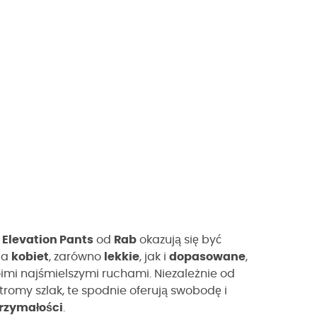
,
Elevation Pants
od
Rab
okazują się być
la
kobiet
, zarówno
lekkie
, jak i
dopasowane
,
imi najśmielszymi ruchami. Niezależnie od
stromy szlak, te spodnie oferują swobodę i
rzymałości
.