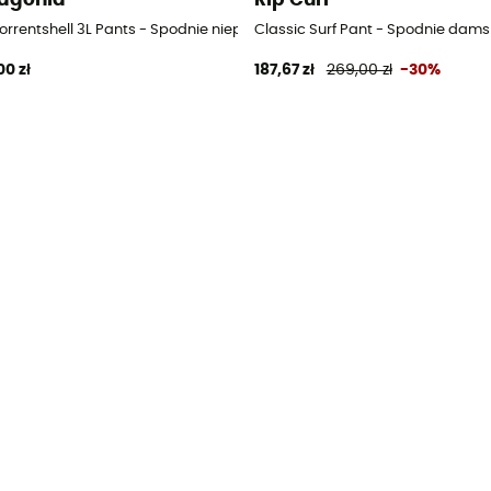
amskie
Torrentshell 3L Pants - Spodnie nieprzemakalne damskie
Classic Surf Pant - Spodnie dams
00 zł
187,67 zł
269,00 zł
-30%