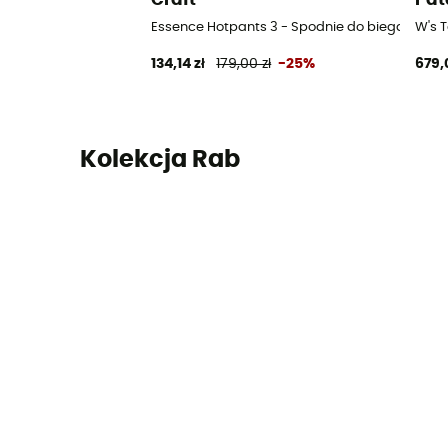
Essence Hotpants 3 - Spodnie do biegania d
W's 
134,14 zł
179,00 zł
-25%
679,
Kolekcja Rab