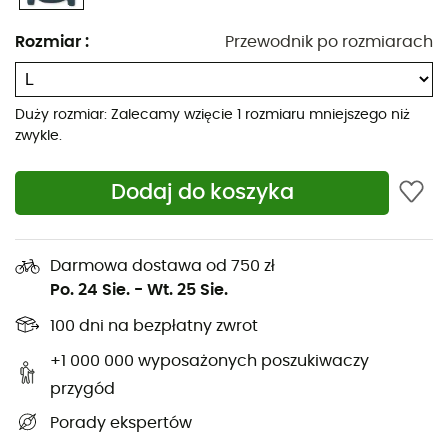
bluza z kapturem jest idealnym towarzyszem, który
ogrzeje Twoje przygody. W końcu, kto powiedział, że nie
Rozmiar
:
Przewodnik po rozmiarach
można być jednocześnie sportową i modną?
Kaptur wyposażony jest w miękki uchwyt, dyskretny
Duży rozmiar: Zalecamy wzięcie 1 rozmiaru mniejszego niż
system blokowania sznurka i elastyczną krawędź
zwykle.
dla większego komfortu i dopasowania
Pełna przednia zamek błyskawiczny YKK® Vislon®
Dodaj do koszyka
Kieszeń na piersi z zamkiem błyskawicznym YKK®
Rozcięty brzeg z ukrytymi punktami wzmocnienia
Darmowa dostawa od 750 zł
Po. 24 Sie.
-
Wt. 25 Sie.
Ukryte kieszenie na ręce z zamkiem błyskawicznym
100 dni na bezpłatny zwrot
YKK®
+1 000 000 wyposażonych poszukiwaczy
Falowany brzeg poprawia ciepło i komfort
przygód
Miękka teksturowana bluza polarowa Thermic™ z
Porady ekspertów
drapanym spodem (272 g/m²) - 100% poliester