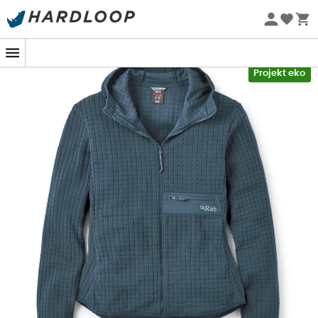
Letnie promocje 🔥 -5% DODATKOWO przy zakupie 2
produktów*, kod Summer5
-5% Extra - Kod Summer5
Projekt eko
Na krętym szlaku lub naprzeciw skalnej ściany,
Ramshaw Hoody
od
Rab
staje się Twoim niezawodnym
sojusznikiem. Zaprojektowana dla nieustraszonych
podróżniczek, ta
bluza polarowa z kapturem
dla
kobiet