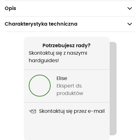
Waga: 437,5 g (S)
Opis
Charakterystyka techniczna
Polecane dla
Turystyka piesza / Wspinaczka / Trekking / Alpinizm
Potrzebujesz rady?
Skontaktuj się z naszymi
Rodzaj
hardguides!
Kobiety
Elise
Ciężar
Ekspert ds.
437,5 g (S)
produktów
Nazwa produktu
Skontaktuj się przez e-mail
Ramshaw Hoody
Etykieta
Z recyklingu / PFC-Free