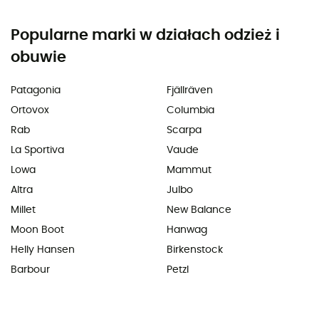
Popularne marki w działach odzież i
obuwie
Patagonia
Fjällräven
Ortovox
Columbia
Rab
Scarpa
La Sportiva
Vaude
Lowa
Mammut
Altra
Julbo
Millet
New Balance
Moon Boot
Hanwag
Helly Hansen
Birkenstock
Barbour
Petzl