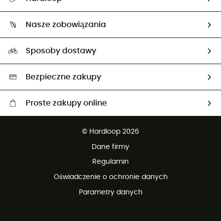
Śledzenie przesyłki
O nas
Zwrot artykułów i zwrot środków
Nasze zobowiązania
HardGuides
Przewodnik po rozmiarach
Nasz ślad węglowy
Ambasadorzy
Sposoby dostawy
Neutralność węglowa
Wybrane produkty eko
Bezpieczne zakupy
Proste zakupy online
Darmowa dostawa od 750 zł
© Hardloop 2026
100 dni na bezpłatny zwrot
Dane firmy
obsługi klienta
Regulamin
Oświadczenie o ochronie danych
Parametry danych