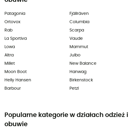
Patagonia
Fjällräven
Ortovox
Columbia
Rab
Scarpa
La Sportiva
Vaude
Lowa
Mammut
Altra
Julbo
Millet
New Balance
Moon Boot
Hanwag
Helly Hansen
Birkenstock
Barbour
Petzl
Popularne kategorie w działach odzież i
obuwie