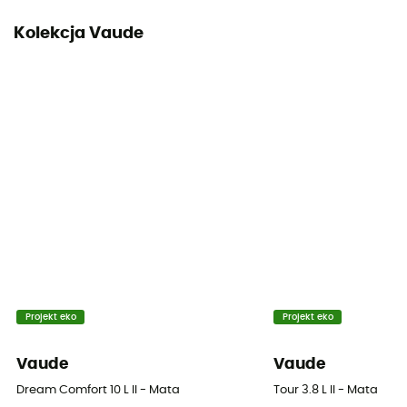
Wymiary po złożeniu
Kolekcja Vaude
27 x 22 cm
W komplecie
Pokrowiec ochronny / Zestaw naprawczy
Projekt eko
Projekt eko
Vaude
Vaude
Dream Comfort 10 L II - Mata
Tour 3.8 L II - Mata