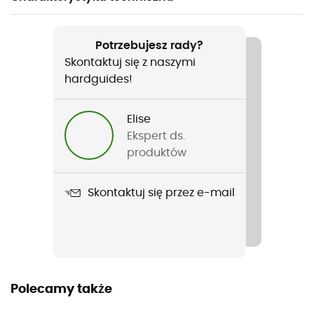
Polecane dla
Turystyka piesza / Trekking / Biwakowanie
Potrzebujesz rady?
Skontaktuj się z naszymi
Rodzaj
hardguides!
Mężczyźni / Kobiety
Elise
Ciężar
Ekspert ds.
1 250 g
produktów
Nazwa produktu
Skontaktuj się przez e-mail
Tour 5 M II
Współczynnik R-Value
6
Etykieta
Polecamy także
Fair Trade Certified™