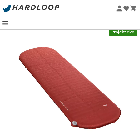
Letnie promocje 🔥 -5% DODATKOWO przy zakupie 2
produktów*, kod Summer5
-5% Extra - Kod Summer5
Projekt eko
Podczas nocy pod gwiazdami komfort jest