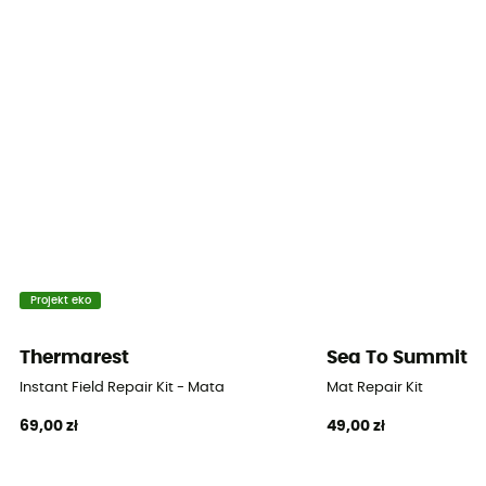
Pora roku
4 sezony
Izolacja
Izolacja syntetyczna
Sposób nadmuchiwania
Nadmuchiwane
Wymiary
183 x 51 cm
Projekt eko
Grubość
Thermarest
Sea To Summit
5 cm
Instant Field Repair Kit - Mata
Mat Repair Kit
69,00 zł
49,00 zł
Materiały
Polyester / Polyuréthane