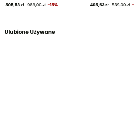
805,83 zł
989,00 zł
-18%
408,63 zł
539,00 zł
Ulubione Używane