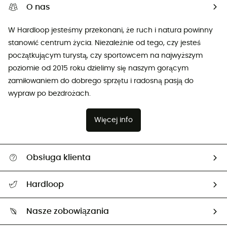
O nas
W Hardloop jesteśmy przekonani, że ruch i natura powinny
stanowić centrum życia. Niezależnie od tego, czy jesteś
początkującym turystą, czy sportowcem na najwyższym
poziomie od 2015 roku dzielimy się naszym gorącym
zamiłowaniem do dobrego sprzętu i radosną pasją do
wypraw po bezdrożach.
Więcej info
Obsługa klienta
Pomoc i kontakt
Hardloop
Śledzenie przesyłki
O nas
Zwrot artykułów i zwrot środków
Nasze zobowiązania
HardGuides
Przewodnik po rozmiarach