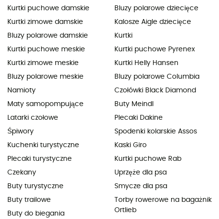
Kurtki puchowe damskie
Bluzy polarowe dziecięce
Kurtki zimowe damskie
Kalosze Aigle dziecięce
Bluzy polarowe damskie
Kurtki
Kurtki puchowe meskie
Kurtki puchowe Pyrenex
Kurtki zimowe meskie
Kurtki Helly Hansen
Bluzy polarowe meskie
Bluzy polarowe Columbia
Namioty
Czołówki Black Diamond
Maty samopompujące
Buty Meindl
Latarki czołowe
Plecaki Dakine
Śpiwory
Spodenki kolarskie Assos
Kuchenki turystyczne
Kaski Giro
Plecaki turystyczne
Kurtki puchowe Rab
Czekany
Uprzęże dla psa
Buty turystyczne
Smycze dla psa
Buty trailowe
Torby rowerowe na bagażnik
Ortlieb
Buty do biegania