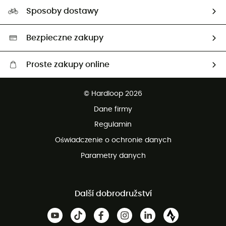
Nasz ślad węglowy
Ambasadorzy
Sposoby dostawy
Neutralność węglowa
Wybrane produkty eko
Bezpieczne zakupy
Proste zakupy online
Darmowa dostawa od 750 zł
© Hardloop 2026
100 dni na bezpłatny zwrot
Dane firmy
obsługi klienta
Regulamin
Oświadczenie o ochronie danych
Parametry danych
Další dobrodružství