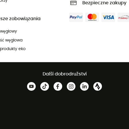
orzy
Bezpieczne zakupy
sze zobowiązania
 węglowy
ość węglowa
produkty eko
Další dobrodružství