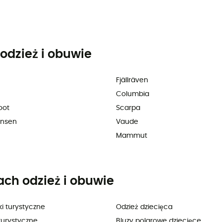
odzież i obuwie
Fjällräven
Columbia
oot
Scarpa
ansen
Vaude
Mammut
ach odzież i obuwie
i turystyczne
Odzież dziecięca
turystyczne
Bluzy polarowe dziecięce