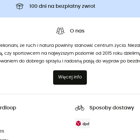
100 dni na bezpłatny zwrot
O nas
konani, że ruch i natura powinny stanowić centrum życia. Niezal
ą, czy sportowcem na najwyższym poziomie od 2015 roku dzieli
owaniem do dobrego sprzętu i radosną pasją do wypraw po bezdr
Więcej info
rdloop
Sposoby dostawy
es