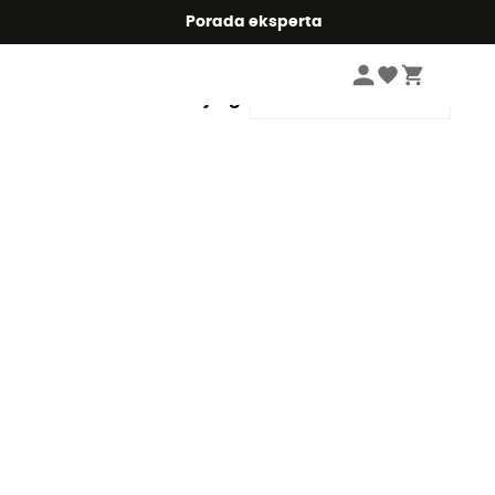
Summer5
Porada eksperta
Sortuj wg