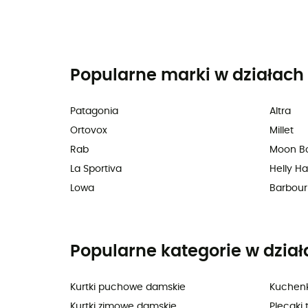
Popularne marki w działach 
Patagonia
Altra
Ortovox
Millet
Rab
Moon B
La Sportiva
Helly H
Lowa
Barbour
Popularne kategorie w dział
Kurtki puchowe damskie
Kuchenk
Kurtki zimowe damskie
Plecaki 