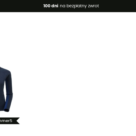
 promocje 🔥 -5% DODATKOWO przy zakupie 2 produktów*, kod 
100 dni
na bezpłatny zwrot
ummer5