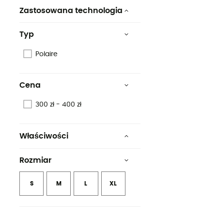
Zastosowana technologia
Polartec® Thermal Pro
Typ
Polaire
Cena
300 zł - 400 zł
Właściwości
Isolant
Rozmiar
Respirant
S
M
L
XL