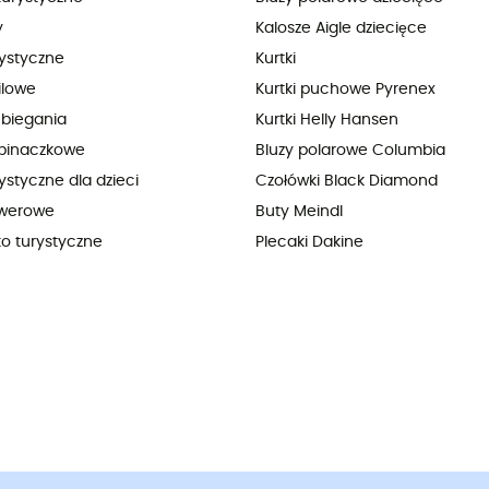
y
Kalosze Aigle dziecięce
rystyczne
Kurtki
ilowe
Kurtki puchowe Pyrenex
 biegania
Kurtki Helly Hansen
pinaczkowe
Bluzy polarowe Columbia
ystyczne dla dzieci
Czołówki Black Diamond
owerowe
Buty Meindl
ko turystyczne
Plecaki Dakine