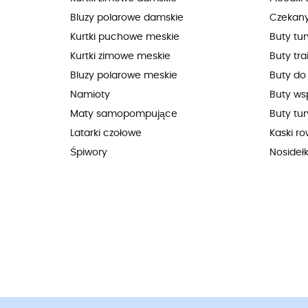
Bluzy polarowe damskie
Czekan
Kurtki puchowe meskie
Buty tu
Kurtki zimowe meskie
Buty tra
Bluzy polarowe meskie
Buty do
Namioty
Buty ws
Maty samopompujące
Buty tur
Latarki czołowe
Kaski r
Śpiwory
Nosideł