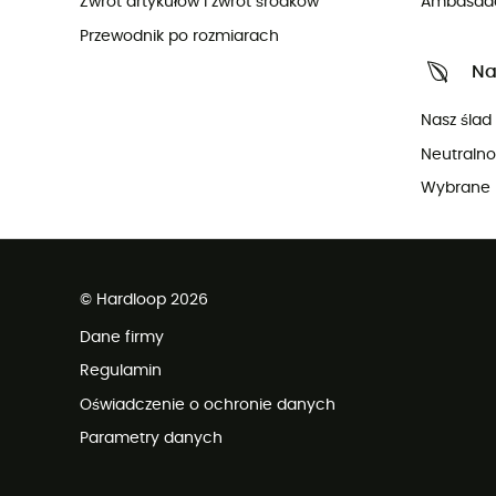
Zwrot artykułów i zwrot środków
Ambasad
Przewodnik po rozmiarach
Na
Nasz ślad
Neutraln
Wybrane 
© Hardloop 2026
Dane firmy
Regulamin
Oświadczenie o ochronie danych
Parametry danych