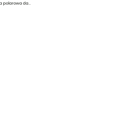
Neutron Jacket - Bluza polarowa damska