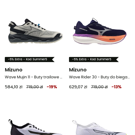
-5% Extra - Kod Summer5
-5% Extra - Kod Summer5
Mizuno
Mizuno
Wave Mujin 11 - Buty trailowe meskie
Wave Rider 30 - Buty do biegania damskie
584,10 zł
719,00 zł
-
19
%
629,07 zł
719,00 zł
-
13
%