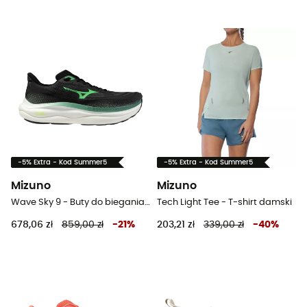
-5% Extra - Kod Summer5
-5% Extra - Kod Summer5
Mizuno
Mizuno
Wave Sky 9 - Buty do biegania meskie
Tech Light Tee - T-shirt damski
678,06 zł
859,00 zł
-
21
%
203,21 zł
339,00 zł
-
40
%