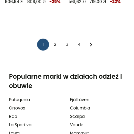
606,64 zł
809,00 zł
-
25
%
561,62 zł
719,00 zł
-
22
%
1
2
3
4
Popularne marki w działach odzież i
obuwie
Patagonia
Fjällräven
Ortovox
Columbia
Rab
Scarpa
La Sportiva
Vaude
Lowa
Mammut