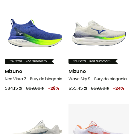
-5% Extra - Kod Summer5
-5% Extra - Kod Summer5
Mizuno
Mizuno
Neo Vista 2 - Buty do biegania meskie
Wave Sky 9 - Buty do biegania meskie
584,15 zł
809,00 zł
-
28
%
655,45 zł
859,00 zł
-
24
%