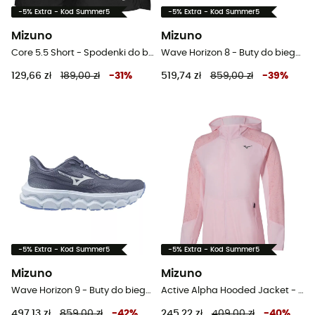
-5% Extra - Kod Summer5
-5% Extra - Kod Summer5
Mizuno
Mizuno
Core 5.5 Short - Spodenki do biegania męskie
Wave Horizon 8 - Buty do biegania meskie
129,66 zł
189,00 zł
-
31
%
519,74 zł
859,00 zł
-
39
%
-5% Extra - Kod Summer5
-5% Extra - Kod Summer5
Mizuno
Mizuno
Wave Horizon 9 - Buty do biegania damskie
Active Alpha Hooded Jacket - Kurtka do biegania damska
497,13 zł
859,00 zł
-
42
%
245,22 zł
409,00 zł
-
40
%