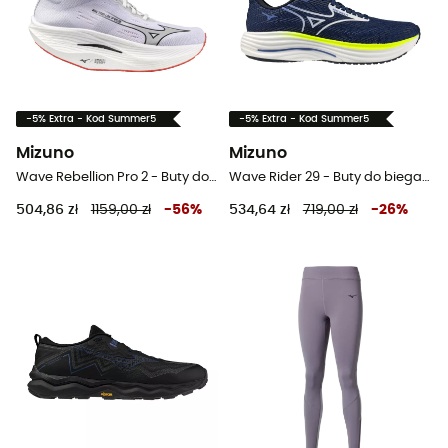
-5% Extra - Kod Summer5
-5% Extra - Kod Summer5
Mizuno
Mizuno
Wave Rebellion Pro 2 - Buty do biegania damskie
Wave Rider 29 - Buty do biegania meskie
504,86 zł
1159,00 zł
-
56
%
534,64 zł
719,00 zł
-
26
%