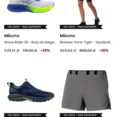
-5% Extra - Kod Summer5
-5% Extra - Kod Summer5
Mizuno
Mizuno
Wave Rider 29 - Buty do biegania meskie
BioGear Sonic Tight - Spodenki do biegania męskie
539,14 zł
719,00 zł
-
25
%
669,64 zł
899,00 zł
-
26
%
-5% Extra - Kod Summer5
-5% Extra - Kod Summer5