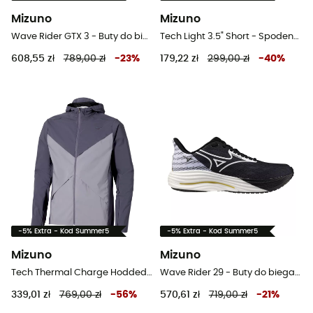
Mizuno
Mizuno
Wave Rider GTX 3 - Buty do biegania meskie
Tech Light 3.5" Short - Spodenki do biegania męskie
608,55 zł
789,00 zł
-
23
%
179,22 zł
299,00 zł
-
40
%
-5% Extra - Kod Summer5
-5% Extra - Kod Summer5
Mizuno
Mizuno
Tech Thermal Charge Hodded Jacket - Kurtka do biegania meska
Wave Rider 29 - Buty do biegania
339,01 zł
769,00 zł
-
56
%
570,61 zł
719,00 zł
-
21
%