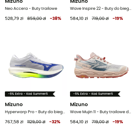
Mizuno
Mizuno
Neo Accera - Buty trailowe
Wave Inspire 22 - Buty do biegania meskie
528,79 zł
859,00 zł
-
38
%
584,10 zł
719,00 zł
-
19
%
-5% Extra - Kod Summer5
-5% Extra - Kod Summer5
Mizuno
Mizuno
Hyperwarp Pro - Buty do biegania z płytką karbonową
Wave Mujin 11 - Buty trailowe damskie
767,58 zł
1129,00 zł
-
32
%
584,10 zł
719,00 zł
-
19
%