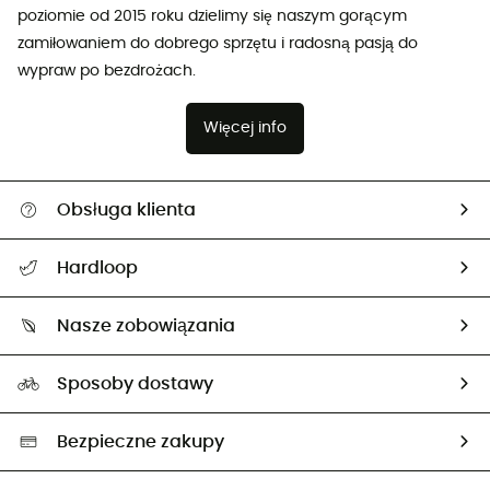
poziomie od 2015 roku dzielimy się naszym gorącym
zamiłowaniem do dobrego sprzętu i radosną pasją do
wypraw po bezdrożach.
Więcej info
Obsługa klienta
Pomoc i kontakt
Hardloop
Śledzenie przesyłki
O nas
Zwrot artykułów i zwrot środków
Nasze zobowiązania
HardGuides
Przewodnik po rozmiarach
Nasz ślad węglowy
Ambasadorzy
Sposoby dostawy
Neutralność węglowa
Wybrane produkty eko
Bezpieczne zakupy