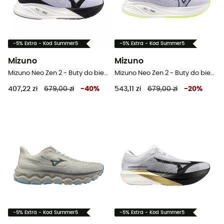
-5% Extra - Kod Summer5
-5% Extra - Kod Summer5
Mizuno
Mizuno
Mizuno Neo Zen 2 - Buty do biegania
Mizuno Neo Zen 2 - Buty do biegania meskie
407,22 zł
679,00 zł
-
40
%
543,11 zł
679,00 zł
-
20
%
-5% Extra - Kod Summer5
-5% Extra - Kod Summer5