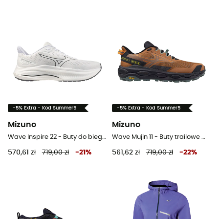
-5% Extra - Kod Summer5
-5% Extra - Kod Summer5
Mizuno
Mizuno
Wave Inspire 22 - Buty do biegania meskie
Wave Mujin 11 - Buty trailowe meskie
570,61 zł
719,00 zł
-
21
%
561,62 zł
719,00 zł
-
22
%