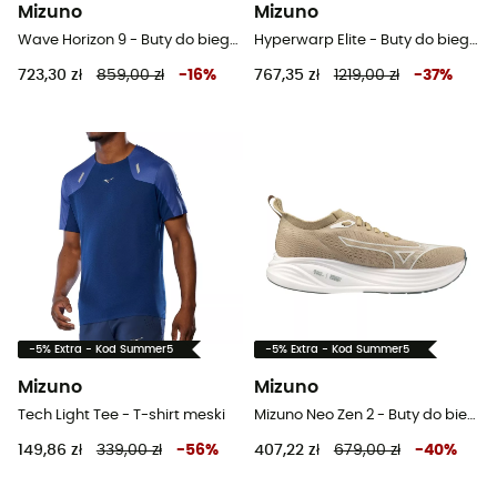
Mizuno
Mizuno
Wave Horizon 9 - Buty do biegania meskie
Hyperwarp Elite - Buty do biegania z płytką karbonową
723,30 zł
859,00 zł
-
16
%
767,35 zł
1219,00 zł
-
37
%
-5% Extra - Kod Summer5
-5% Extra - Kod Summer5
Mizuno
Mizuno
Tech Light Tee - T-shirt meski
Mizuno Neo Zen 2 - Buty do biegania meskie
149,86 zł
339,00 zł
-
56
%
407,22 zł
679,00 zł
-
40
%