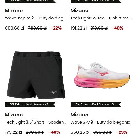
-5% Extra - Kod Summer5
-5% Extra - Kod Summer5
Mizuno
Mizuno
Wave Inspire 21 - Buty do biegania meskie
Tech Light SS Tee - T-shirt meski
600,68 zł
769,00 zł
-
22
%
191,22 zł
319,00 zł
-
40
%
-5% Extra - Kod Summer5
-5% Extra - Kod Summer5
Mizuno
Mizuno
Tech Light 3.5" Short - Spodenki do biegania męskie
Wave Sky 9 - Buty do biegania
179,22 zł
299,00 zł
-
40
%
658,26 zł
859,00 zł
-
23
%