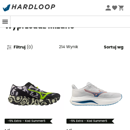
Letnie promocje 🔥 -5% DODATKOWO przy zakupie 2
produktów*, kod Summer5
Wyprzedaż Mizuno
214
Wynik
Filtruj
(
0
)
Sortuj wg
-5% Extra - Kod Summer5
-5% Extra - Kod Summer5