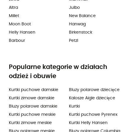
Altra
Julbo
Millet
New Balance
Moon Boot
Hanwag
Helly Hansen
Birkenstock
Barbour
Petzl
Popularne kategorie w działach
odzież i obuwie
Kurtki puchowe damskie
Bluzy polarowe dziecięce
Kurtki zimowe damskie
Kalosze Aigle dziecięce
Bluzy polarowe damskie
Kurtki
Kurtki puchowe meskie
Kurtki puchowe Pyrenex
Kurtki zimowe meskie
Kurtki Helly Hansen
Bluzy polarowe meskie
Bluzy polarowe Columbia