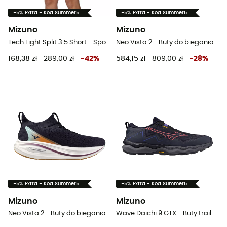
-5% Extra - Kod Summer5
-5% Extra - Kod Summer5
Mizuno
Mizuno
Tech Light Split 3.5 Short - Spodenki do biegania damskie
Neo Vista 2 - Buty do biegania meskie
168,38 zł
289,00 zł
-
42
%
584,15 zł
809,00 zł
-
28
%
-5% Extra - Kod Summer5
-5% Extra - Kod Summer5
Mizuno
Mizuno
Neo Vista 2 - Buty do biegania
Wave Daichi 9 GTX - Buty trailowe damskie