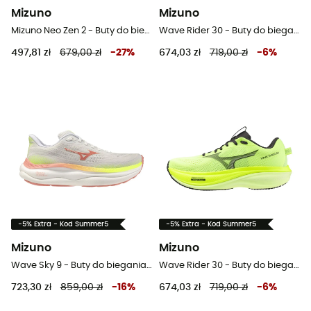
Mizuno
Mizuno
Mizuno Neo Zen 2 - Buty do biegania damskie
Wave Rider 30 - Buty do biegania meskie
497,81 zł
679,00 zł
-
27
%
674,03 zł
719,00 zł
-
6
%
-5% Extra - Kod Summer5
-5% Extra - Kod Summer5
Mizuno
Mizuno
Wave Sky 9 - Buty do biegania damskie
Wave Rider 30 - Buty do biegania meskie
723,30 zł
859,00 zł
-
16
%
674,03 zł
719,00 zł
-
6
%