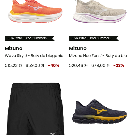
-5% Extra - Kod Summer5
-5% Extra - Kod Summer5
Mizuno
Mizuno
Wave Sky 9 - Buty do biegania damskie
Mizuno Neo Zen 2 - Buty do biegania damskie
515,23 zł
859,00 zł
-
40
%
520,46 zł
679,00 zł
-
23
%