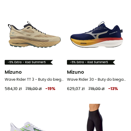
-5% Extra - Kod Summer5
-5% Extra - Kod Summer5
Mizuno
Mizuno
Wave Rider TT 3 - Buty do biegania meskie
Wave Rider 30 - Buty do biegania meskie
584,10 zł
719,00 zł
-
19
%
629,07 zł
719,00 zł
-
13
%