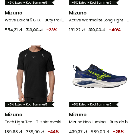
-5% Extra - Kod Summer5
-5% Extra - Kod Summer5
Mizuno
Mizuno
Wave Daichi 9 GTX - Buty trailowe meskie
Active Warmalite Long Tight - Legginsy do biegania damskie
554,31 zł
719,00 zł
-
23
%
191,22 zł
319,00 zł
-
40
%
-5% Extra - Kod Summer5
-5% Extra - Kod Summer5
Mizuno
Mizuno
Tech Light Tee - T-shirt meski
Mizuno Neo Lumina - Buty do biegania meskie
189,63 zł
339,00 zł
-
44
%
439,37 zł
589,00 zł
-
25
%