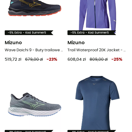
-5% Extra - Kod Summer5
-5% Extra - Kod Summer5
Mizuno
Mizuno
Wave Daichi 9 - Buty trailowe meskie
Trail Waterproof 20K Jacket - Kurtka przeciwdeszczowa damska
519,72 zł
679,00 zł
-
23
%
608,04 zł
809,00 zł
-
25
%