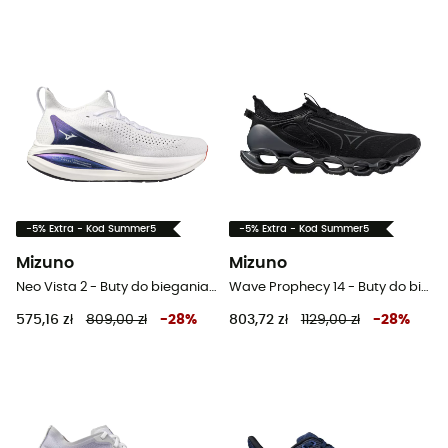
-5% Extra - Kod Summer5
-5% Extra - Kod Summer5
Mizuno
Mizuno
Neo Vista 2 - Buty do biegania meskie
Wave Prophecy 14 - Buty do biegania
575,16 zł
809,00 zł
-
28
%
803,72 zł
1129,00 zł
-
28
%