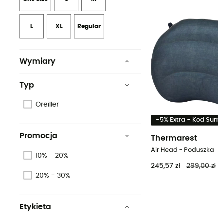
L
XL
Regular
Wymiary
Regular : 39 x 28 x 10 cm /
Large : 46 x 32 x 10 cm
Typ
Regular : 39 x 28 x 10 cm /
Oreiller
Large : 46 x 32 x 10 cm
-5% Extra - Kod S
S : 41 x 30 x 10 cm / M : 46 x
36 x 10 cm / L : 58 x 36 x 10
Promocja
Thermarest
cm / XL : 67 x 42 x 10 cm
Air Head - Poduszka
10% - 20%
28 x 39 cm (R) / 32 x 46 cm
245,57 zł
299,00 zł
(L)
20% - 30%
Etykieta
Gwarantowane