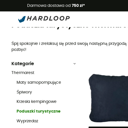
Letnie
Darmowa dostawa od
750 zł*
Poduszki turystyczne
Marki
Thermarest
Poduszki turystyczne Thermare
Śpij spokojnie i zrelaksuj się przed swoją następną przygo
pozbyć!
Kategorie
Thermarest
Maty samopompujące
Śpiwory
Krzesła kempingowe
Poduszki turystyczne
Wyprzedaż