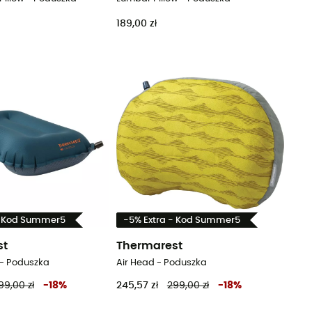
189,00 zł
- Kod Summer5
-5% Extra - Kod Summer5
st
Thermarest
 - Poduszka
Air Head - Poduszka
99,00 zł
-
18
%
245,57 zł
299,00 zł
-
18
%