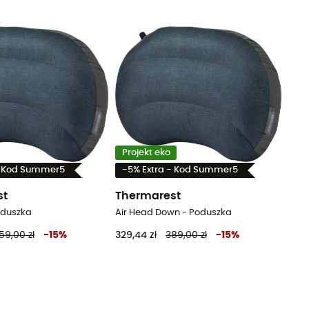
Projekt eko
- Kod Summer5
-5% Extra - Kod Summer5
st
Thermarest
oduszka
Air Head Down - Poduszka
59,00 zł
-
15
%
329,44 zł
389,00 zł
-
15
%