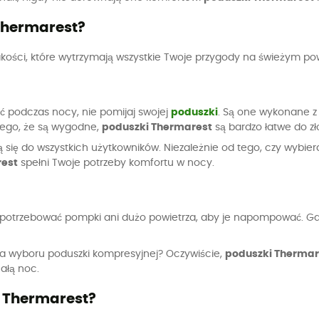
Thermarest?
akości, które wytrzymają wszystkie Twoje przygody na świeżym po
ąć podczas nocy, nie pomijaj swojej
poduszki
. Są one wykonane z 
 tego, że są wygodne,
poduszki Thermarest
są bardzo łatwe do z
ą się do wszystkich użytkowników. Niezależnie od tego, czy wybier
est
spełni Twoje potrzeby komfortu w nocy.
 potrzebować pompki ani dużo powietrza, aby je napompować. Gd
leta wyboru poduszki kompresyjnej? Oczywiście,
poduszki Thermar
całą noc.
 Thermarest?