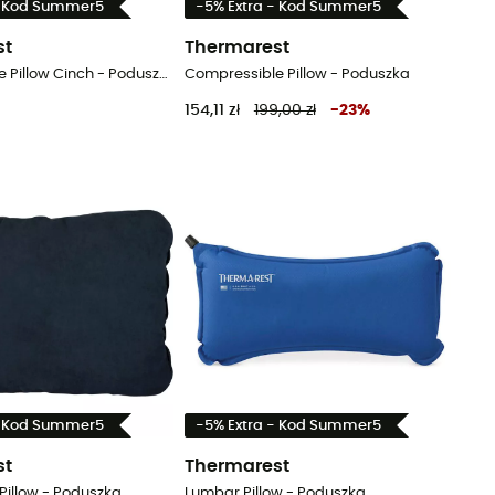
- Kod Summer5
-5% Extra - Kod Summer5
st
Thermarest
Compressible Pillow Cinch - Poduszka
Compressible Pillow - Poduszka
154,11 zł
199,00 zł
-
23
%
- Kod Summer5
-5% Extra - Kod Summer5
st
Thermarest
illow - Poduszka
Lumbar Pillow - Poduszka