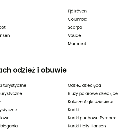
Fjällräven
Columbia
oot
Scarpa
ansen
Vaude
Mammut
ach odzież i obuwie
i turystyczne
Odzież dziecięca
turystyczne
Bluzy polarowe dziecięce
y
Kalosze Aigle dziecięce
rystyczne
Kurtki
ilowe
Kurtki puchowe Pyrenex
 biegania
Kurtki Helly Hansen