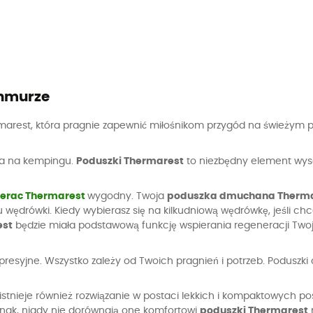
chmurze
arest, która pragnie zapewnić miłośnikom przygód na świeżym p
nia na kempingu.
Poduszki Thermarest
to niezbędny element wysokie
erac Thermarest
wygodny. Twoja
poduszka dmuchana Therm
wędrówki. Kiedy wybierasz się na kilkudniową wędrówkę, jeśli chc
est
będzie miała podstawową funkcję wspierania regeneracji Twojeg
syjne. Wszystko zależy od Twoich pragnień i potrzeb. Poduszki 
istnieje również rozwiązanie w postaci lekkich i kompaktowych 
ednak, nigdy nie dorównają one komfortowi
poduszki Thermarest