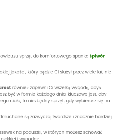
owietrzu sprzęt do komfortowego spania:
śpiwór
j jakości, który będzie Ci służył przez wiele lat, nie
arest
również zapewni Ci wszelką wygodę, abyś
esz być w formie każdego dnia, kluczowe jest, aby
o ciała, to niezbędny sprzęt, gdy wybierasz się na
dmuchane są zazwyczaj twardsze i znacznie bardziej
poszewek na poduszki, w których możesz schować
miękkiej i wygodnej.