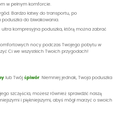
iom w pełnym komforcie.
gód. Bardzo łatwy do transportu, po
lna poduszka do biwakowania.
iż ultra kompresyjna poduszka, którą można zabrać
a komfortowych nocy podczas Twojego pobytu w
yszyć Ci we wszystkich Twoich przygodach!
ny
lub Twój
śpiwór
. Niemniej jednak, Twoja poduszka
wojego szczęścia, możesz również sprawdzić naszą
niejszymi i piękniejszymi, abyś mógł marzyć o swoich