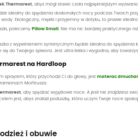
ek Thermarest
, abyś mógł stawić czoła najpiękniejszym wyzwan
dzie idealny do spędzenia doskonałych nocy podczas Twoich przy
 wody. Ekologiczny, miękki i przyjemny w dotyku, to prawie idea
duszki, polecamy
Pillow Small
. Nie ma nic bardziej praktycznego n
uszka z wypełnieniem syntetycznym będzie idealna do spędzeni
e się do Twojego śpiwora. Jest ultra lekka i wygodna, aby towarz
ermarest na Hardloop
m sprzętem, który przychodzi Ci do głowy, jest
materac dmucha
w ramionach Morfeusza.
hermarest
, aby spędzać wyjątkowe noce. A jeśli nie znajdziesz s
lem jest, abyś znalazł poduszkę, która uczyni Twoje noce spokoj
odzież i obuwie