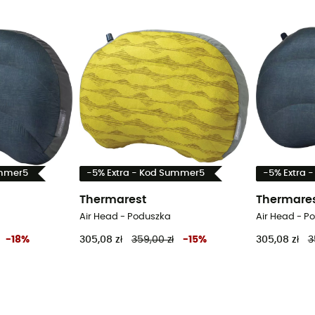
ummer5
-5% Extra - Kod Summer5
-5% Extra 
Thermarest
Thermare
Air Head - Poduszka
Air Head - P
-
18
%
305,08 zł
359,00 zł
-
15
%
305,08 zł
3