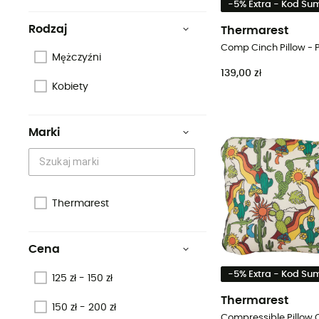
-5% Extra - Kod S
Rodzaj
Thermarest
Comp Cinch Pillow -
Mężczyźni
139,00 zł
Kobiety
Marki
Thermarest
Cena
-5% Extra - Kod S
125 zł - 150 zł
Thermarest
150 zł - 200 zł