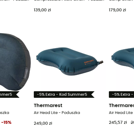
139,00 zł
179,00 zł
ummer5
-5% Extra - Kod Summer5
-5% Extra 
Thermarest
Thermare
uszka
Air Head Lite - Poduszka
Air Head Lite
-
15
%
245,57 zł
2
249,00 zł