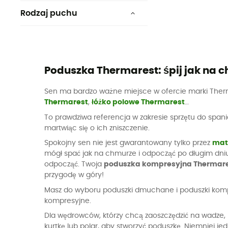
pochodzenie europejskie
Rodzaj puchu
Kaczy
Responsible Down Standard
Poduszka Thermarest: śpij jak na 
Sen ma bardzo ważne miejsce w ofercie marki Therm
Thermarest
,
łóżko polowe Thermarest
…
To prawdziwa referencja w zakresie sprzętu do spa
martwiąc się o ich zniszczenie.
Spokojny sen nie jest gwarantowany tylko przez
mat
mógł spać jak na chmurze i odpocząć po długim dniu 
odpocząć. Twoja
poduszka kompresyjna Thermar
przygodę w góry!
Masz do wyboru poduszki dmuchane i poduszki kompre
kompresyjne.
Dla wędrowców, którzy chcą zaoszczędzić na wadze, 
kurtkę lub polar, aby stworzyć poduszkę. Niemniej j