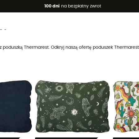
 promocje 🔥 -5% DODATKOWO przy zakupie 2 produktów*, kod 
100 dni
na bezpłatny zwrot
st
dą z poduszką Thermarest. Odkryj naszą ofertę poduszek Thermares