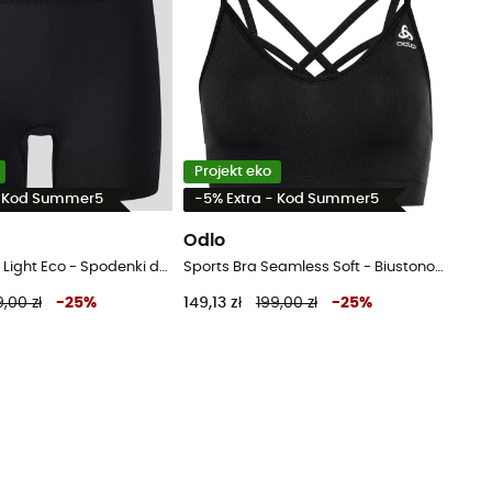
Projekt eko
- Kod Summer5
-5% Extra - Kod Summer5
Odlo
Performance Light Eco - Spodenki damskie
Sports Bra Seamless Soft - Biustonosz sportowy
9,00 zł
-
25
%
149,13 zł
199,00 zł
-
25
%