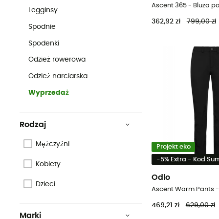
Ascent 365 - Bluza 
Legginsy
362,92 zł
799,00 zł
Spodnie
Spodenki
Odzież rowerowa
Odzież narciarska
Wyprzedaż
Rodzaj
Mężczyźni
Projekt eko
-5% Extra - Kod S
Kobiety
Odlo
Dzieci
469,21 zł
629,00 zł
Marki