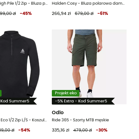
Ascent 365 High Pile 1/2 Zip - Bluza polarowa damska
Halden Cosy - Bluza polarowa damska
99,00 zł
-
45
%
266,94 zł
679,00 zł
-
61
%
Projekt eko
- Kod Summer5
-5% Extra - Kod Summer5
Odlo
Active Warm Eco 1/2 Zip L/S - Koszulka dziecięca
Ride 365 - Szorty MTB męskie
9,00 zł
-
54
%
335,16 zł
479,00 zł
-
30
%