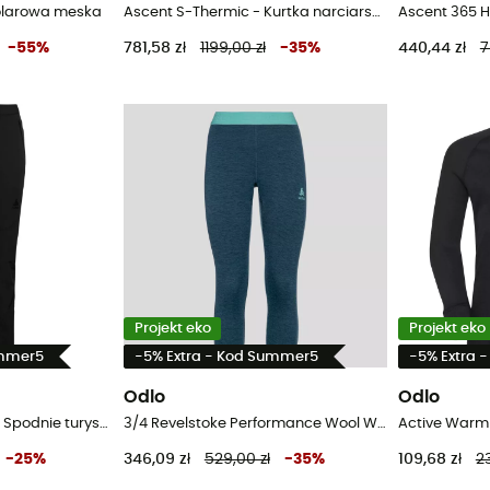
polarowa meska
Ascent S-Thermic - Kurtka narciarska meska
-
55
%
781,58 zł
1199,00 zł
-
35
%
440,44 zł
7
Projekt eko
Projekt eko
ummer5
-5% Extra - Kod Summer5
-5% Extra 
Odlo
Odlo
Ascent Warm Pants - Spodnie turystyczne damskie
3/4 Revelstoke Performance Wool Warm - Bielizna termiczna damska
-
25
%
346,09 zł
529,00 zł
-
35
%
109,68 zł
23