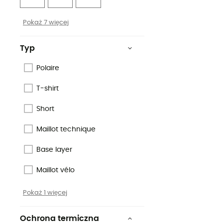
Pokaż 7 więcej
Typ
Polaire
T-shirt
Short
Maillot technique
Base layer
Maillot vélo
Pokaż 1 więcej
Ochrona termiczna