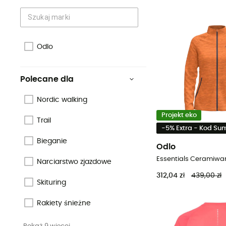
Odlo
Polecane dla
Nordic walking
Projekt eko
Trail
-5% Extra - Kod S
Bieganie
Odlo
Narciarstwo zjazdowe
312,04 zł
439,00 zł
Skituring
Rakiety śnieżne