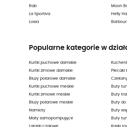
Rab
Moon B
La Sportiva
Helly H
Lowa
Barbour
Popularne kategorie w dział
Kurtki puchowe damskie
Kuchenk
Kurtki zimowe damskie
Plecaki 
Bluzy polarowe damskie
Czekan
Kurtki puchowe meskie
Buty tu
Kurtki zimowe meskie
Buty tra
Bluzy polarowe meskie
Buty do
Namioty
Buty ws
Maty samopompujące
Buty tur
Latarki czołowe
Kaski r