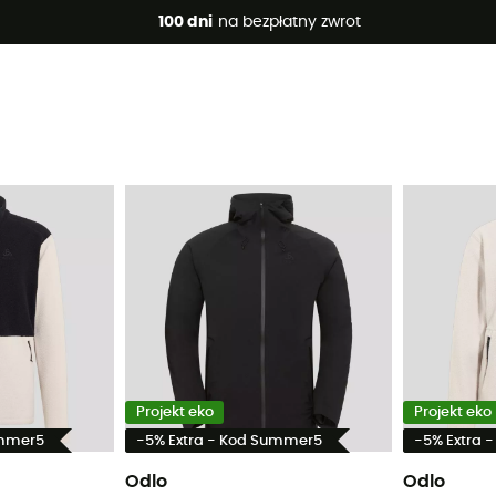
 promocje 🔥 -5% DODATKOWO przy zakupie 2 produktów*, kod 
100 dni
na bezpłatny zwrot
Projekt eko
Projekt eko
ummer5
-5% Extra - Kod Summer5
-5% Extra 
Odlo
Odlo