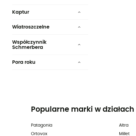
Tak
Kaptur
Nie
Tak
Wiatroszczelne
Nie
Non
Współczynnik
Schmerbera
10 000 mm
Pora roku
Summer
Spring
Popularne marki w działach 
Patagonia
Altra
Ortovox
Millet