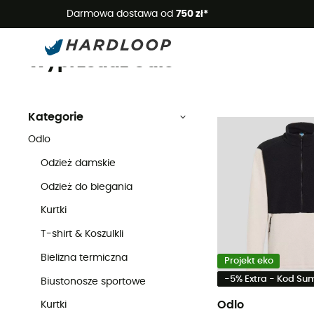
Letnie
Darmowa dostawa od
750 zł*
Wyprzedaż
Marki
Odlo
Wyprzedaż Odlo
Kategorie
Odlo
Odzież damskie
Odzież do biegania
Kurtki
T-shirt & Koszulkli
Bielizna termiczna
Projekt eko
-5% Extra - Kod S
Biustonosze sportowe
Odlo
Kurtki