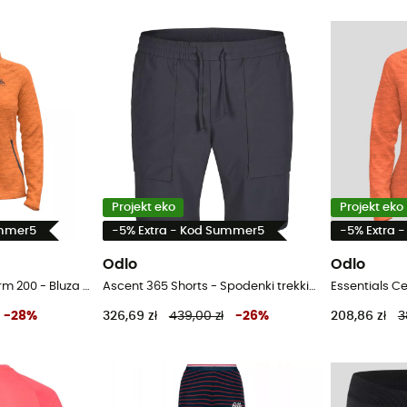
Projekt eko
Projekt eko
ummer5
-5% Extra - Kod Summer5
-5% Extra 
Odlo
Odlo
Essentials Ceramiwarm 200 - Bluza polarowa damska
Ascent 365 Shorts - Spodenki trekkingowe męskie
-
28
%
326,69 zł
439,00 zł
-
26
%
208,86 zł
3