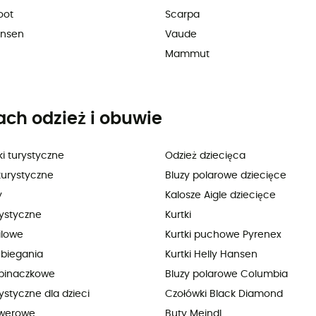
oot
Scarpa
ansen
Vaude
Mammut
ach odzież i obuwie
i turystyczne
Odzież dziecięca
turystyczne
Bluzy polarowe dziecięce
y
Kalosze Aigle dziecięce
rystyczne
Kurtki
ilowe
Kurtki puchowe Pyrenex
 biegania
Kurtki Helly Hansen
pinaczkowe
Bluzy polarowe Columbia
ystyczne dla dzieci
Czołówki Black Diamond
owerowe
Buty Meindl