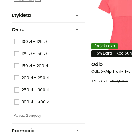
Pokaż 9 więcej
Etykieta
Gwarantowane
pochodzenie europejskie
Cena
PFC-Free
100 zł - 125 zł
Projekt eko
Oeko-Tex
-5% Extra - Kod S
125 zł - 150 zł
Fair Wear Foundation
Odlo
150 zł - 200 zł
Odlo X-Alp Trail - T-s
Z recyklingu
200 zł - 250 zł
171,67 zł
309,00 zł
Materiał ekologiczny
250 zł - 300 zł
300 zł - 400 zł
Pokaż 2 więcej
Promocja