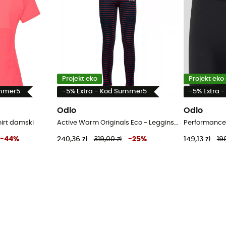
Projekt eko
Projekt eko
ummer5
-5% Extra - Kod Summer5
-5% Extra 
Odlo
Odlo
hirt damski
Active Warm Originals Eco - Legginsy na narty biegowe damskie
-
44
%
240,36 zł
319,00 zł
-
25
%
149,13 zł
19