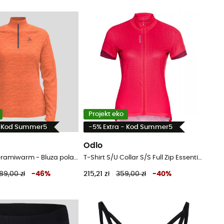
Projekt eko
- Kod Summer5
-5% Extra - Kod Summer5
Odlo
Essentials Ceramiwarm - Bluza polarowa damska
T-Shirt S/U Collar S/S Full Zip Essential - Koszulka kolarska damska
89,00 zł
-
46
%
215,21 zł
359,00 zł
-
40
%