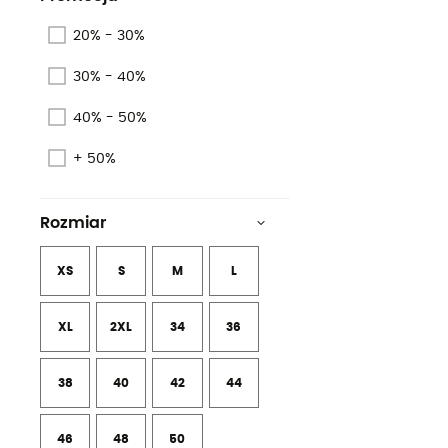
20% - 30%
30% - 40%
40% - 50%
+ 50%
Rozmiar
XS
S
M
L
XL
2XL
34
36
38
40
42
44
46
48
50