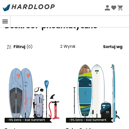
Letnie promocje 🔥 -5% DODATKOWO przy zakupie 2
produktów*, kod Summer5
Deski SUP pneumatyczne
2
Wynik
Filtruj
(
0
)
Sortuj wg
-5% Extra - Kod Summer5
-5% Extra - Kod Summer5