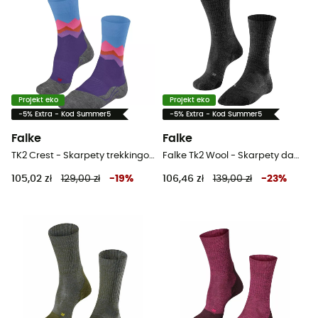
Projekt eko
Projekt eko
-5% Extra - Kod Summer5
-5% Extra - Kod Summer5
Falke
Falke
TK2 Crest - Skarpety trekkingowe meskie
Falke Tk2 Wool - Skarpety damskie
105,02 zł
129,00 zł
-
19
%
106,46 zł
139,00 zł
-
23
%