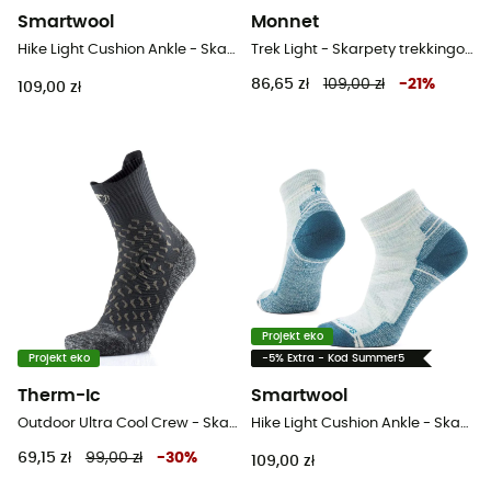
Smartwool
Monnet
Hike Light Cushion Ankle - Skarpety trekkingowe
Trek Light - Skarpety trekkingowe
86,65 zł
109,00 zł
-
21
%
109,00 zł
Projekt eko
Projekt eko
-5% Extra - Kod Summer5
Therm-Ic
Smartwool
Outdoor Ultra Cool Crew - Skarpety trekkingowe meskie
Hike Light Cushion Ankle - Skarpety trekkingowe damskie
69,15 zł
99,00 zł
-
30
%
109,00 zł