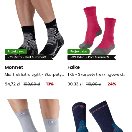
Projekt eko
Projekt eko
-5% Extra - Kod Summer5
-5% Extra - Kod Summer5
Monnet
Falke
Mid Trek Extra Light - Skarpety trekkingowe
TK5 - Skarpety trekkingowe damskie
94,72 zł
109,00 zł
-
13
%
90,33 zł
119,00 zł
-
24
%