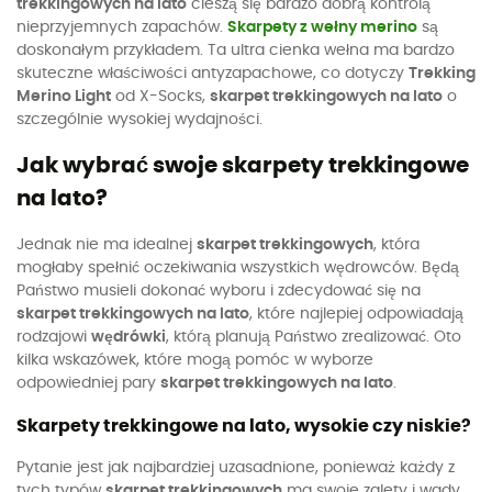
trekkingowych na lato
cieszą się bardzo dobrą kontrolą
nieprzyjemnych zapachów.
Skarpety z wełny merino
są
doskonałym przykładem. Ta ultra cienka wełna ma bardzo
skuteczne właściwości antyzapachowe, co dotyczy
Trekking
Merino Light
od X-Socks,
skarpet trekkingowych na lato
o
szczególnie wysokiej wydajności.
Jak wybrać swoje skarpety trekkingowe
na lato?
Jednak nie ma idealnej
skarpet trekkingowych
, która
mogłaby spełnić oczekiwania wszystkich wędrowców. Będą
Państwo musieli dokonać wyboru i zdecydować się na
skarpet trekkingowych na lato
, które najlepiej odpowiadają
rodzajowi
wędrówki
, którą planują Państwo zrealizować. Oto
kilka wskazówek, które mogą pomóc w wyborze
odpowiedniej pary
skarpet trekkingowych na lato
.
Skarpety trekkingowe na lato, wysokie czy niskie?
Pytanie jest jak najbardziej uzasadnione, ponieważ każdy z
tych typów
skarpet trekkingowych
ma swoje zalety i wady.