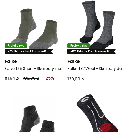
Projekt eko
Projekt eko
-5% Extra - Kod Summer5
-5% Extra - Kod Summer5
Falke
Falke
Falke Tk5 Short - Skarpety meskie
Falke Tk2 Wool - Skarpety damskie
81,64 zł
109,00 zł
-
25
%
139,00 zł