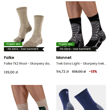
Projekt eko
Projekt eko
-5% Extra - Kod Summer5
-5% Extra - Kod Summer5
Falke
Monnet
Falke Tk2 Wool - Skarpety damskie
Trek Extra Light - Skarpety trekkingowe
94,72 zł
109,00 zł
-
13
%
139,00 zł