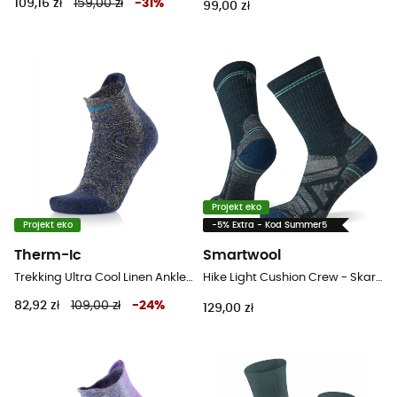
109,16 zł
159,00 zł
-
31
%
99,00 zł
Projekt eko
Projekt eko
-5% Extra - Kod Summer5
Therm-Ic
Smartwool
Trekking Ultra Cool Linen Ankle - Skarpety trekkingowe meskie
Hike Light Cushion Crew - Skarpety trekkingowe damskie
82,92 zł
109,00 zł
-
24
%
129,00 zł