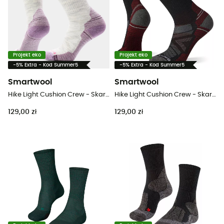
Projekt eko
Projekt eko
-5% Extra - Kod Summer5
-5% Extra - Kod Summer5
Smartwool
Smartwool
Hike Light Cushion Crew - Skarpety trekkingowe damskie
Hike Light Cushion Crew - Skarpety trekkingowe
129,00 zł
129,00 zł