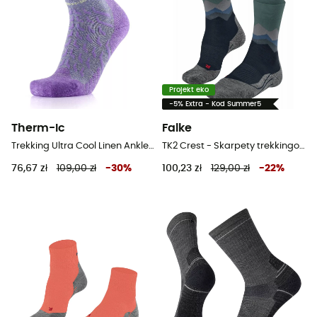
Projekt eko
-5% Extra - Kod Summer5
Therm-Ic
Falke
Trekking Ultra Cool Linen Ankle - Skarpety trekkingowe damskie
TK2 Crest - Skarpety trekkingowe meskie
76,67 zł
109,00 zł
-
30
%
100,23 zł
129,00 zł
-
22
%