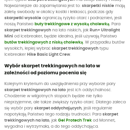
Najważniejsze do zapamiętania jest to:
skarpetki niskie
mają
zaletę swobody w okolicy kostki i lekkości, podczas gdy
skarpetki wysokie
ograniczą ryzyko otarć i podrażnień, jeśli
noszą Państwo
buty trekkingowe z wysoką cholewką
. Para
skarpet trekkingowych
na lato niskich, jak
Run+ Ultralight
Mini
od Icebreaker, będzie idealna, jeśli używają Państwo
butów trekkingowych z niską cholewką
. W przypadku butów
wysokich, lepiej wybrać
skarpet trekkingowych
typu
Icebreaker
Hike Basic Light Crew
.
Wybór skarpet trekkingowych na lato w
zależności od poziomu pocenia się
Kolejnym kryterium do uwzględnienia przy wyborze pary
skarpet trekkingowych na lato
jest ich oddychalność.
Chodzenie w wilgotnych stopach będzie nie tylko
nieprzyjemne, ale także zwiększy ryzyko otarć. Dlatego zaleca
się wybór pary
skarpet oddychających
, jeśli regularnie
napotykają Państwo tego rodzaju trudności. Para
skarpet
trekkingowych na lato
, jak
Gel Protech Trek
od Monnet,
wygodna i wytrzymała, a do tego oddychająca.