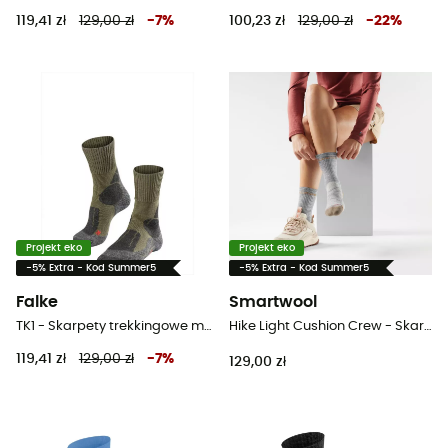
119,41 zł
129,00 zł
-
7
%
100,23 zł
129,00 zł
-
22
%
Projekt eko
Projekt eko
-5% Extra - Kod Summer5
-5% Extra - Kod Summer5
Falke
Smartwool
TK1 - Skarpety trekkingowe meskie
Hike Light Cushion Crew - Skarpety trekkingowe damskie
119,41 zł
129,00 zł
-
7
%
129,00 zł