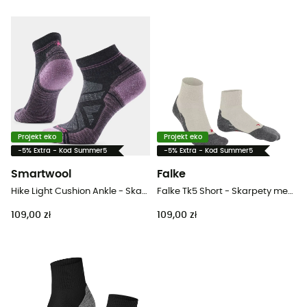
Projekt eko
Projekt eko
-5% Extra - Kod Summer5
-5% Extra - Kod Summer5
Smartwool
Falke
Hike Light Cushion Ankle - Skarpety trekkingowe damskie
Falke Tk5 Short - Skarpety meskie
109,00 zł
109,00 zł