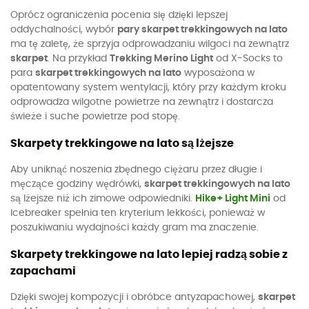
Oprócz ograniczenia pocenia się dzięki lepszej
oddychalności, wybór
pary skarpet trekkingowych na lato
ma tę zaletę, że sprzyja odprowadzaniu wilgoci na zewnątrz
skarpet
. Na przykład
Trekking Merino Light
od X-Socks to
para
skarpet trekkingowych na lato
wyposażona w
opatentowany system wentylacji, który przy każdym kroku
odprowadza wilgotne powietrze na zewnątrz i dostarcza
świeże i suche powietrze pod stopę.
Skarpety trekkingowe na lato są lżejsze
Aby uniknąć noszenia zbędnego ciężaru przez długie i
męczące godziny wędrówki,
skarpet trekkingowych na lato
są lżejsze niż ich zimowe odpowiedniki.
Hike+ Light Mini
od
Icebreaker spełnia ten kryterium lekkości, ponieważ w
poszukiwaniu wydajności każdy gram ma znaczenie.
Skarpety trekkingowe na lato lepiej radzą sobie z
zapachami
Dzięki swojej kompozycji i obróbce antyzapachowej,
skarpet