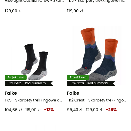
Hike Light Cushion Crew - Skarpety trekkingowe
TK5 - Skarpety trekkingowe meskie
129,00 zł
119,00 zł
Projekt eko
Projekt eko
-5% Extra - Kod Summer5
-5% Extra - Kod Summer5
Falke
Falke
TK5 - Skarpety trekkingowe damskie
TK2 Crest - Skarpety trekkingowe meskie
104,66 zł
119,00 zł
-
12
%
95,43 zł
129,00 zł
-
26
%