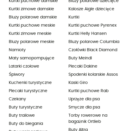
Kurtki puchowe damskie
Bluzy polarowe dziecięce
Kurtki zimowe damskie
Kalosze Aigle dziecięce
Bluzy polarowe damskie
Kurtki
Kurtki puchowe meskie
Kurtki puchowe Pyrenex
Kurtki zimowe meskie
Kurtki Helly Hansen
Bluzy polarowe meskie
Bluzy polarowe Columbia
Namioty
Czołówki Black Diamond
Maty samopompujące
Buty Meindl
Latarki czołowe
Plecaki Dakine
Śpiwory
Spodenki kolarskie Assos
Kuchenki turystyczne
Kaski Giro
Plecaki turystyczne
Kurtki puchowe Rab
Czekany
Uprzęże dla psa
Buty turystyczne
Smycze dla psa
Buty trailowe
Torby rowerowe na
bagażnik Ortlieb
Buty do biegania
Buty Altra