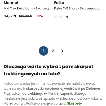
Monnet
Falke
Mid Trek Extra Light - Skarpety trekkingowe
Falke Tk5 Short - Skarpety damskie
94,72 zł
109,00 zł
-
13
%
109,00 zł
1
2
Dlaczego warto wybrać parę skarpet
trekkingowych na lato?
Każda pora roku jest inna i oczywiście nie należy używać
tych samych
skarpet
do
swobodnej wędrówki po Zielonym
Przylądku
i do
trekkingu w fińskiej Laponii
, dlatego
niezbędne jest dobranie sprzętu w zależności od pory roku, w
której planują Państwo swoje wyprawy.
Skarpety