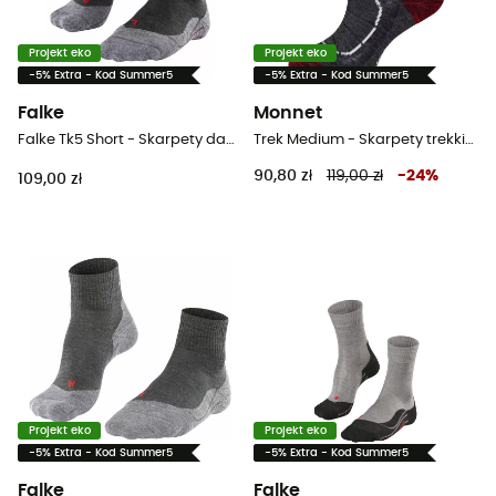
Projekt eko
Projekt eko
-5% Extra - Kod Summer5
-5% Extra - Kod Summer5
Falke
Monnet
Falke Tk5 Short - Skarpety damskie
Trek Medium - Skarpety trekkingowe
90,80 zł
119,00 zł
-
24
%
109,00 zł
Projekt eko
Projekt eko
-5% Extra - Kod Summer5
-5% Extra - Kod Summer5
Falke
Falke