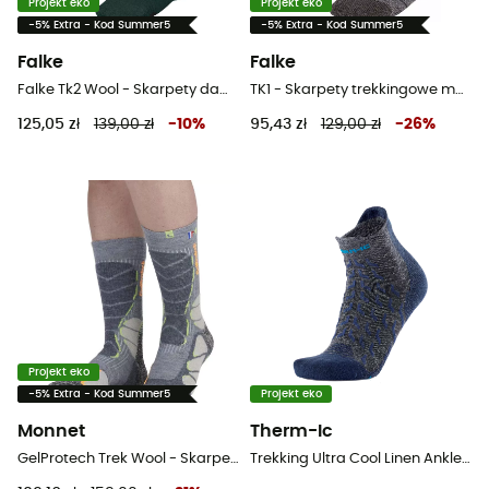
Projekt eko
Projekt eko
-5% Extra - Kod Summer5
-5% Extra - Kod Summer5
Falke
Falke
Falke Tk2 Wool - Skarpety damskie
TK1 - Skarpety trekkingowe meskie
125,05 zł
139,00 zł
-
10
%
95,43 zł
129,00 zł
-
26
%
Projekt eko
-5% Extra - Kod Summer5
Projekt eko
Monnet
Therm-Ic
GelProtech Trek Wool - Skarpety trekkingowe
Trekking Ultra Cool Linen Ankle - Skarpety trekkingowe meskie