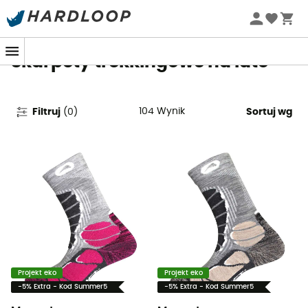
Letnie promocje 🔥 -5% DODATKOWO przy zakupie 2
produktów*, kod Summer5
Skarpety trekkingowe na lato
104
Wynik
Filtruj
(
0
)
Sortuj wg
Projekt eko
Projekt eko
-5% Extra - Kod Summer5
-5% Extra - Kod Summer5