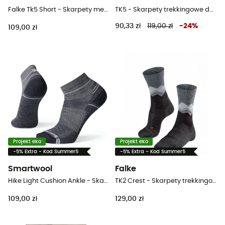
Falke Tk5 Short - Skarpety meskie
TK5 - Skarpety trekkingowe damskie
90,33 zł
119,00 zł
-
24
%
109,00 zł
Projekt eko
Projekt eko
-5% Extra - Kod Summer5
-5% Extra - Kod Summer5
Smartwool
Falke
Hike Light Cushion Ankle - Skarpety trekkingowe
TK2 Crest - Skarpety trekkingowe meskie
109,00 zł
129,00 zł