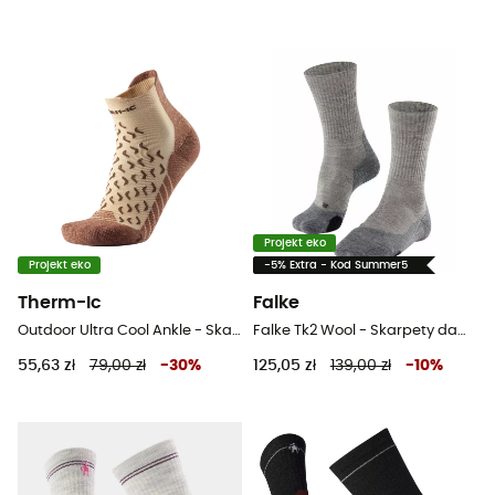
Projekt eko
Projekt eko
-5% Extra - Kod Summer5
Therm-Ic
Falke
Outdoor Ultra Cool Ankle - Skarpety trekkingowe meskie
Falke Tk2 Wool - Skarpety damskie
55,63 zł
79,00 zł
-
30
%
125,05 zł
139,00 zł
-
10
%