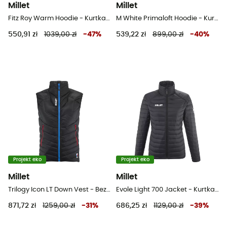
Millet
Millet
Fitz Roy Warm Hoodie - Kurtka damski
M White Primaloft Hoodie - Kurtka damski
550,91 zł
1039,00 zł
-
47
%
539,22 zł
899,00 zł
-
40
%
Projekt eko
Projekt eko
Millet
Millet
Trilogy Icon LT Down Vest - Bezrękawnik puchowy męski
Evole Light 700 Jacket - Kurtka damski
871,72 zł
1259,00 zł
-
31
%
686,25 zł
1129,00 zł
-
39
%