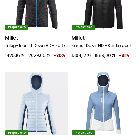
Projekt eko
Projekt eko
Millet
Millet
Trilogy Icon LT Down HD - Kurtka puchowa meski
Kamet Down HD - Kurtka puchowa meski
1420,16 zł
2029,00 zł
-
30
%
1304,17 zł
1889,00 zł
-
31
%
Projekt eko
Projekt eko