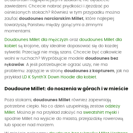
zawiedzeni. Chcecie nabrać prędkości i zjeżdżać po
ośnieżonych stokach? Również w tym przypadku można
zaufać
doudounes narciarskim Millet
, które najlepiej
towarzyszą Państwu między gorącymi a zimnymi
momentami.
Doudounes Millet dla mężczyzn
oraz
doudounes Millet dla
kobiet
są krojone, aby idealnie dopasować się do każdej
sylwetki. Przeciągi nie mają szans. Chcecie być całkowicie
wolni w ruchach? Wypróbujcie modele
doudounes bez
rękawów
. A jeśli potrzebujecie ogrzać uszy, nie ma
problemu: zajrzyjcie w stronę
doudounes z kapturem
, jak na
przykład
LD K Synth'X Down Hoodie dla kobiet
.
Doudoune Millet: do noszenia w górach i w mieście
Poza stokami,
doudounes Millet
również zapewniają
potrzebne ciepło. Na co dzień uzupełniają zestaw
odzieży
Millet
. Można je na przykład założyć na
sweatshirt męski
i
spodnie Millet na wyjście do miasta, przejażdżkę rowerową
lub spacer nad morzem.