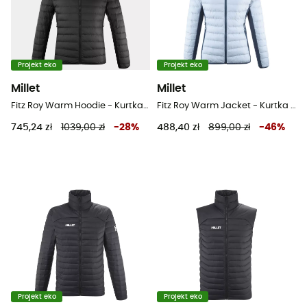
Projekt eko
Projekt eko
Millet
Millet
Fitz Roy Warm Hoodie - Kurtka puchowa meski
Fitz Roy Warm Jacket - Kurtka damski
745,24 zł
1039,00 zł
-
28
%
488,40 zł
899,00 zł
-
46
%
Projekt eko
Projekt eko