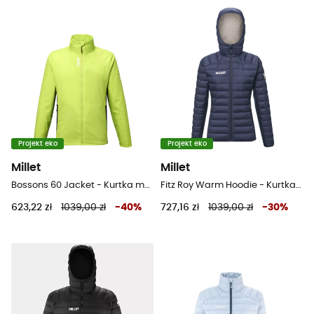
Projekt eko
Projekt eko
Millet
Millet
Bossons 60 Jacket - Kurtka męski
Fitz Roy Warm Hoodie - Kurtka damski
623,22 zł
1039,00 zł
-
40
%
727,16 zł
1039,00 zł
-
30
%