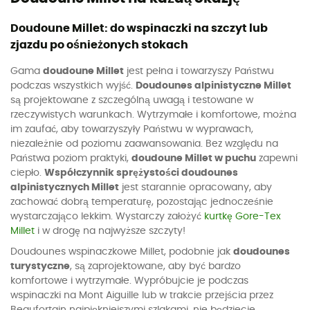
Doudoune Millet: do wspinaczki na szczyt lub
zjazdu po ośnieżonych stokach
Gama
doudoune Millet
jest pełna i towarzyszy Państwu
podczas wszystkich wyjść.
Doudounes alpinistyczne Millet
są projektowane z szczególną uwagą i testowane w
rzeczywistych warunkach. Wytrzymałe i komfortowe, można
im zaufać, aby towarzyszyły Państwu w wyprawach,
niezależnie od poziomu zaawansowania. Bez względu na
Państwa poziom praktyki,
doudoune Millet w puchu
zapewni
ciepło.
Współczynnik sprężystości doudounes
alpinistycznych Millet
jest starannie opracowany, aby
zachować dobrą temperaturę, pozostając jednocześnie
wystarczająco lekkim. Wystarczy założyć
kurtkę Gore-Tex
Millet
i w drogę na najwyższe szczyty!
Doudounes wspinaczkowe Millet, podobnie jak
doudounes
turystyczne
, są zaprojektowane, aby być bardzo
komfortowe i wytrzymałe. Wypróbujcie je podczas
wspinaczki na Mont Aiguille lub w trakcie przejścia przez
Beaufortain najpiękniejszymi szlakami, nie będziecie