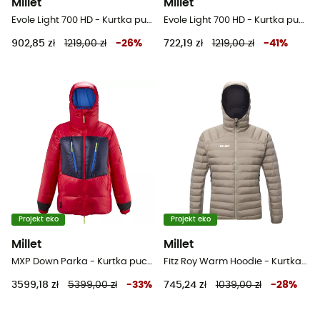
Millet
Millet
Evole Light 700 HD - Kurtka puchowa meski
Evole Light 700 HD - Kurtka puchowa damski
902,85 zł
1219,00 zł
-
26
%
722,19 zł
1219,00 zł
-
41
%
Projekt eko
Projekt eko
Millet
Millet
MXP Down Parka - Kurtka puchowa meski
Fitz Roy Warm Hoodie - Kurtka puchowa meski
3599,18 zł
5399,00 zł
-
33
%
745,24 zł
1039,00 zł
-
28
%