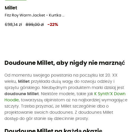
Millet
Fitz Roy Warm Jacket - Kurtka męski
698,14 zł
899,00 zł
-
22
%
Doudoune Millet, aby nigdy nie marznąć
Od momentu swojego powstania na początku lat 20. XX
wieku,
Millet
przykłada dużą wagę do rozwoju odzieży i
sprzętu górskiego. Niezbędnym produktem marki dzisiaj jest
doudoune Millet
. Niektóre modele, takie jak
K Synth’X Down
Hoodie
, towarzyszą alpinistom aż na najbardziej wymagające
szczyty. Trzeba przyznać, że Millet szczególnie dba o
projektowanie swoich doudounes. Z doudounes Millet
dostęp do gór stanie się dziecinnie prosty.
Doudoune Millet na każdą okazję