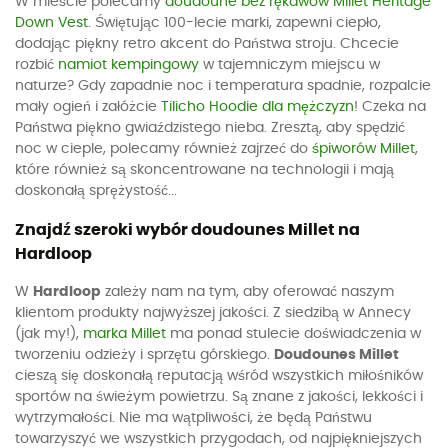
W mieście polecamy
doudoune bez rękawów Millet Heritage
Down Vest
. Świętując 100-lecie marki, zapewni ciepło,
dodając piękny retro akcent do Państwa stroju. Chcecie
rozbić
namiot kempingowy
w tajemniczym miejscu w
naturze? Gdy zapadnie noc i temperatura spadnie, rozpalcie
mały ogień i załóżcie
Tilicho Hoodie dla mężczyzn
! Czeka na
Państwa piękno gwiaździstego nieba. Zresztą, aby spędzić
noc w cieple, polecamy również zajrzeć do
śpiworów Millet
,
które również są skoncentrowane na technologii i mają
doskonałą sprężystość...
Znajdź szeroki wybór doudounes Millet na
Hardloop
W
Hardloop
zależy nam na tym, aby oferować naszym
klientom produkty najwyższej jakości. Z siedzibą w Annecy
(jak my!),
marka Millet
ma ponad stulecie doświadczenia w
tworzeniu odzieży i sprzętu górskiego.
Doudounes Millet
cieszą się doskonałą reputacją wśród wszystkich miłośników
sportów na świeżym powietrzu. Są znane z jakości, lekkości i
wytrzymałości. Nie ma wątpliwości, że będą Państwu
towarzyszyć we wszystkich przygodach, od najpiękniejszych