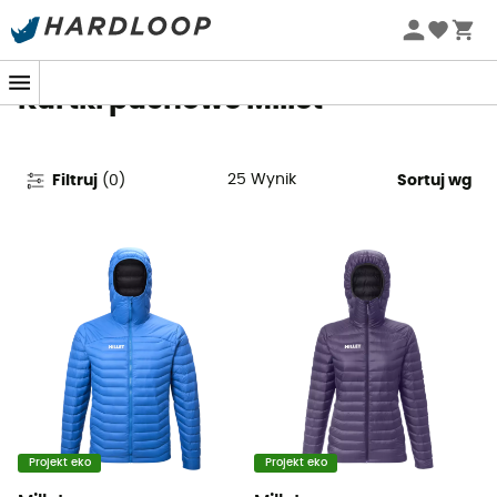
Letnie promocje 🔥 -5% DODATKOWO przy zakupie 2
produktów*, kod Summer5
Kurtki puchowe Millet
25
Wynik
Filtruj
(
0
)
Sortuj wg
Projekt eko
Projekt eko