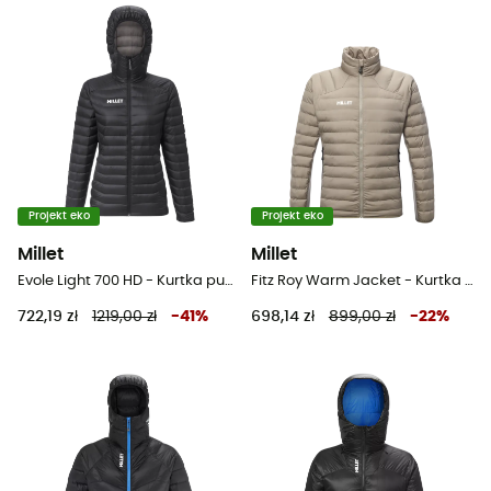
Projekt eko
Projekt eko
Millet
Millet
Evole Light 700 HD - Kurtka puchowa damski
Fitz Roy Warm Jacket - Kurtka męski
722,19 zł
1219,00 zł
-
41
%
698,14 zł
899,00 zł
-
22
%