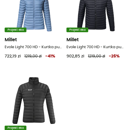
Projekt eko
Projekt eko
Millet
Millet
Evole Light 700 HD - Kurtka puchowa damski
Evole Light 700 HD - Kurtka puchowa meski
722,19 zł
1219,00 zł
-
41
%
902,85 zł
1219,00 zł
-
26
%
Projekt eko