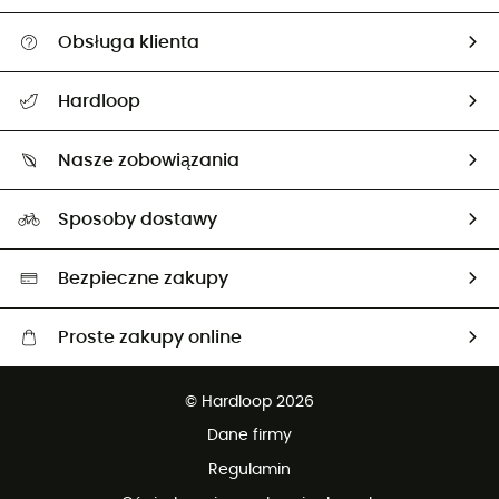
Obsługa klienta
Pomoc i kontakt
Hardloop
Śledzenie przesyłki
O nas
Zwrot artykułów i zwrot środków
Nasze zobowiązania
HardGuides
Przewodnik po rozmiarach
Nasz ślad węglowy
Ambasadorzy
Sposoby dostawy
Neutralność węglowa
Wybrane produkty eko
Bezpieczne zakupy
Proste zakupy online
Darmowa dostawa od 750 zł
© Hardloop 2026
100 dni na bezpłatny zwrot
Dane firmy
obsługi klienta
Regulamin