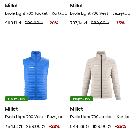
Millet
Millet
Evole Light 700 Jacket - Kurtka puchowa meski
Evole Light 700 Vest - Bezrękawnik puchowy męski
903,11 zł
1129,00 zł
-
20
%
737,14 zł
989,00 zł
-
25
%
Projekt eko
Projekt eko
Millet
Millet
Evole Light 700 Vest - Bezrękawnik puchowy męski
Evole Light 700 Jacket - Kurtka damski
764,13 zł
989,00 zł
-
23
%
844,38 zł
1129,00 zł
-
25
%