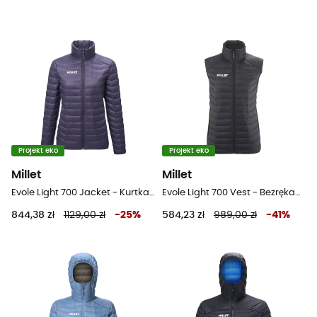
Projekt eko
Projekt eko
Millet
Millet
Evole Light 700 Jacket - Kurtka damski
Evole Light 700 Vest - Bezrękawnik puchowy damski
844,38 zł
1129,00 zł
-
25
%
584,23 zł
989,00 zł
-
41
%