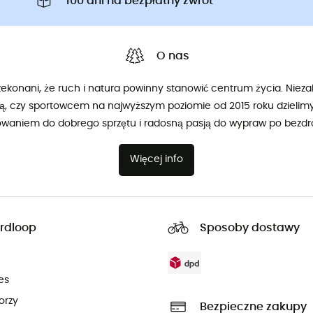
100 dni na bezpłatny zwrot
O nas
konani, że ruch i natura powinny stanowić centrum życia. Niezal
ą, czy sportowcem na najwyższym poziomie od 2015 roku dzieli
owaniem do dobrego sprzętu i radosną pasją do wypraw po bezdr
Więcej info
rdloop
Sposoby dostawy
es
orzy
Bezpieczne zakupy