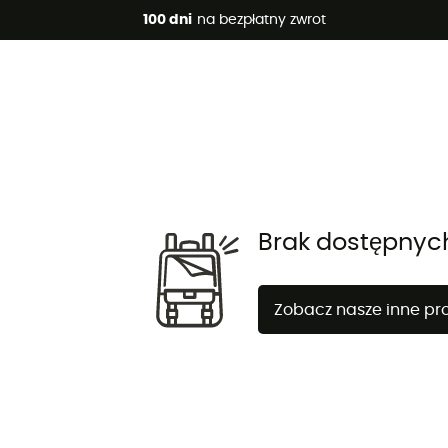
 promocje 🔥 -5% DODATKOWO przy zakupie 2 produktów*, kod 
100 dni
na bezpłatny zwrot
Brak dostępnyc
Zobacz nasze inne pr