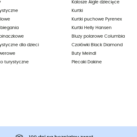
y
Kalosze Aigle dziecięce
rystyczne
Kurtki
ilowe
Kurtki puchowe Pyrenex
 biegania
Kurtki Helly Hansen
pinaczkowe
Bluzy polarowe Columbia
ystyczne dla dzieci
Czołówki Black Diamond
owerowe
Buty Meindl
ko turystyczne
Plecaki Dakine