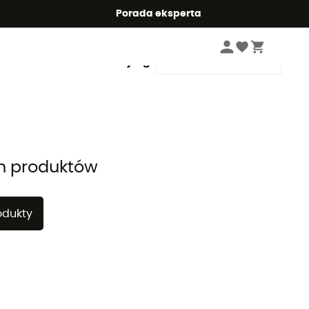
Summer5
Porada eksperta
Sortuj wg
h produktów
odukty