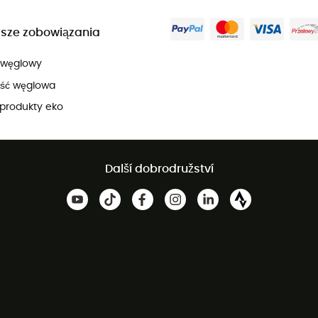
sze zobowiązania
 węglowy
ość węglowa
produkty eko
Další dobrodružství