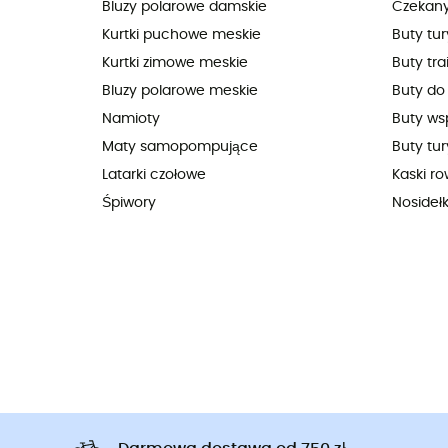
Bluzy polarowe damskie
Czekan
Kurtki puchowe meskie
Buty tu
Kurtki zimowe meskie
Buty tra
Bluzy polarowe meskie
Buty do
Namioty
Buty ws
Maty samopompujące
Buty tur
Latarki czołowe
Kaski r
Śpiwory
Nosideł