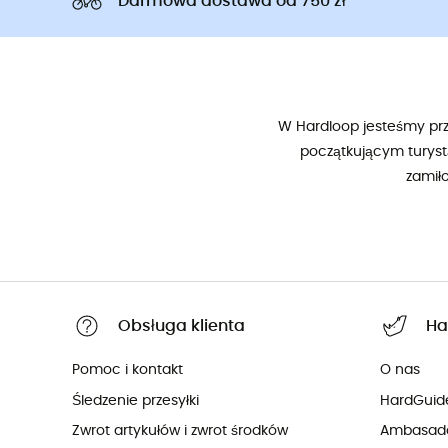
Darmowa dostawa od 750 zł
W Hardloop jesteśmy prze
początkującym turyst
zamił
Obsługa klienta
Ha
Pomoc i kontakt
O nas
Śledzenie przesyłki
HardGuid
Zwrot artykułów i zwrot środków
Ambasad