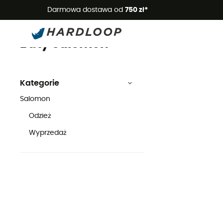
Letnie
Darmowa dostawa od
750 zł*
Buty
Marki
Salomon
Buty Salomon
Kategorie
Salomon
Odzież
Wyprzedaż