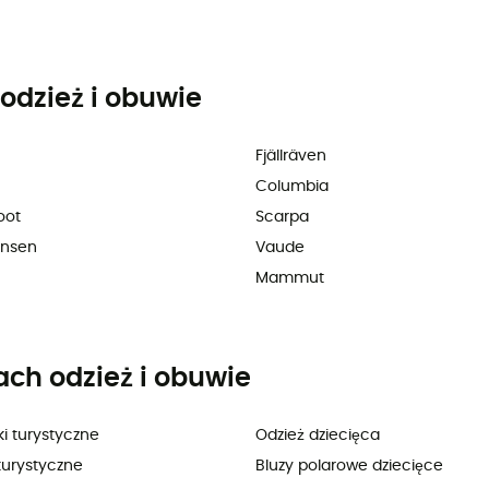
odzież i obuwie
Fjällräven
Columbia
oot
Scarpa
ansen
Vaude
Mammut
ach odzież i obuwie
i turystyczne
Odzież dziecięca
turystyczne
Bluzy polarowe dziecięce