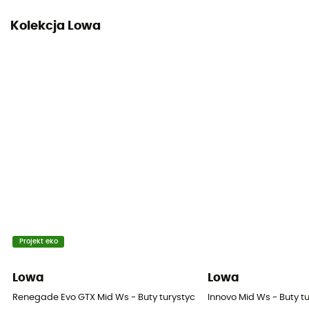
Materiał cholewki
Nubuck Leather
Kolekcja Lowa
Ochrona przed kamieniami
Tak
Projekt eko
Lowa
Lowa
Renegade Evo GTX Mid Ws - Buty turystyczne damskie
Innovo Mid Ws - Buty 