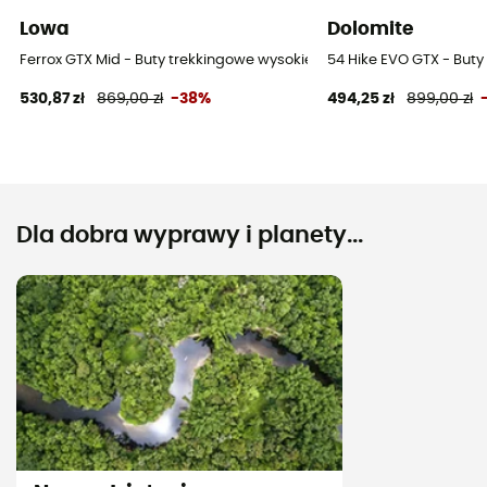
Lowa
Dolomite
Ferrox GTX Mid - Buty trekkingowe wysokie damskie
54 Hike EVO GTX - But
530,87 zł
869,00 zł
-38%
494,25 zł
899,00 zł
Dla dobra wyprawy i planety...