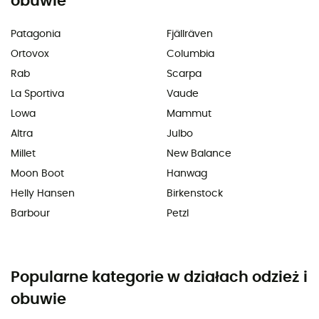
obuwie
Patagonia
Fjällräven
Ortovox
Columbia
Rab
Scarpa
La Sportiva
Vaude
Lowa
Mammut
Altra
Julbo
Millet
New Balance
Moon Boot
Hanwag
Helly Hansen
Birkenstock
Barbour
Petzl
Popularne kategorie w działach odzież i
obuwie