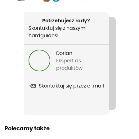
Ciężar
695 g une chaussure
Potrzebujesz rady?
Skontaktuj się z naszymi
Nazwa produktu
hardguides!
Lady III GTX
Pasujące raki
Dorian
Nie
Ekspert ds.
produktów
Wierzch / Cholewka
Skóra nubuk
Skontaktuj się przez e-mail
Zastosowana technologia
Gore-Tex®
Nieprzemakalność
Polecamy także
Yes