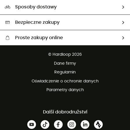
Nasz ślad węglowy
Ambasadorzy
Sposoby dostawy
Neutralność węglowa
Wybrane produkty eko
Bezpieczne zakupy
Proste zakupy online
Darmowa dostawa od 750 zł
© Hardloop 2026
100 dni na bezpłatny zwrot
Dane firmy
obsługi klienta
Regulamin
Oświadczenie o ochronie danych
Parametry danych
Další dobrodružství