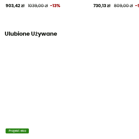
903,42 zł
1039,00 zł
-13%
730,13 zł
809,00 zł
-
Ulubione Używane
Projekt eko