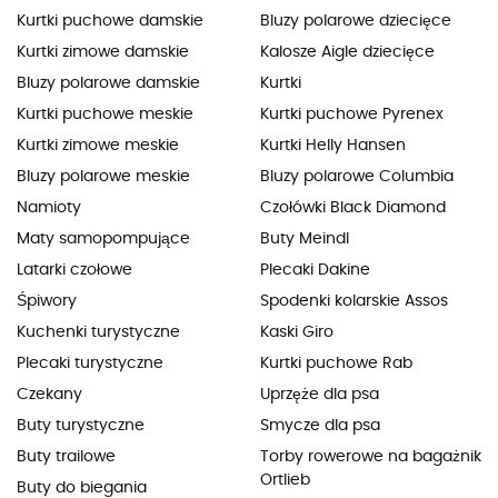
Kurtki puchowe damskie
Bluzy polarowe dziecięce
Kurtki zimowe damskie
Kalosze Aigle dziecięce
Bluzy polarowe damskie
Kurtki
Kurtki puchowe meskie
Kurtki puchowe Pyrenex
Kurtki zimowe meskie
Kurtki Helly Hansen
Bluzy polarowe meskie
Bluzy polarowe Columbia
Namioty
Czołówki Black Diamond
Maty samopompujące
Buty Meindl
Latarki czołowe
Plecaki Dakine
Śpiwory
Spodenki kolarskie Assos
Kuchenki turystyczne
Kaski Giro
Plecaki turystyczne
Kurtki puchowe Rab
Czekany
Uprzęże dla psa
Buty turystyczne
Smycze dla psa
Buty trailowe
Torby rowerowe na bagażnik
Ortlieb
Buty do biegania