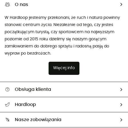
O nas
W Hardloop jesteśmy przekonani, że ruch i natura powinny
stanowić centrum życia. Niezależnie od tego, czy jesteś
początkującym turystą, czy sportowcem na najwyższym
poziomie od 2015 roku dzielimy się naszym gorącym
zamiłowaniem do dobrego sprzętu i radosną pasją do
wypraw po bezdrożach.
Więcej info
Obsługa klienta
Pomoc i kontakt
Hardloop
Śledzenie przesyłki
O nas
Zwrot artykułów i zwrot środków
Nasze zobowiązania
HardGuides
Przewodnik po rozmiarach