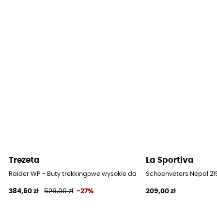
Śródpodeszwa
100% polyuréthane
Wkładka wewnętrzna wyjmowana
Tak
Podeszwa zewnętrzna
Vibram
Wysokość cholewki
Cholewka średnia
Etykieta
Trezeta
La Sportiva
Gwarantowane pochodzenie europejskie
Raider WP - Buty trekkingowe wysokie damskie
Schoenveters Nepal 21
System zapięcia
384,60 zł
529,00 zł
-27%
209,00 zł
Sznurowadła z haczykami