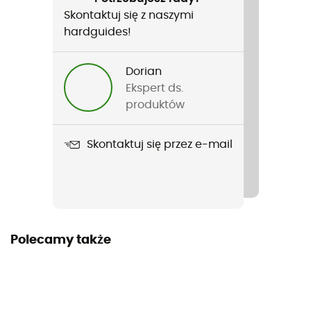
Skontaktuj się z naszymi
Nazwa produktu
hardguides!
Mont Blanc Pro GTX
Pasujące raki
Dorian
Na paski / Półautomatyczne / Automatyczne
Ekspert ds.
produktów
Zastosowana technologia
Vibram / Gore-Tex®
Skontaktuj się przez e-mail
Nieprzemakalność
Yes
Twardość podeszwy
Polecamy także
Twarda
Śródpodeszwa
PU / EVA