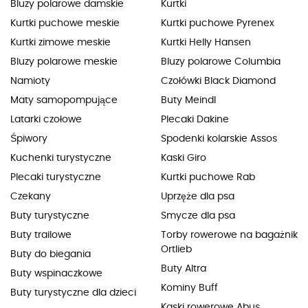
Bluzy polarowe damskie
Kurtki
Kurtki puchowe meskie
Kurtki puchowe Pyrenex
Kurtki zimowe meskie
Kurtki Helly Hansen
Bluzy polarowe meskie
Bluzy polarowe Columbia
Namioty
Czołówki Black Diamond
Maty samopompujące
Buty Meindl
Latarki czołowe
Plecaki Dakine
Śpiwory
Spodenki kolarskie Assos
Kuchenki turystyczne
Kaski Giro
Plecaki turystyczne
Kurtki puchowe Rab
Czekany
Uprzęże dla psa
Buty turystyczne
Smycze dla psa
Buty trailowe
Torby rowerowe na bagażnik
Ortlieb
Buty do biegania
Buty Altra
Buty wspinaczkowe
Kominy Buff
Buty turystyczne dla dzieci
Kaski rowerowe Abus