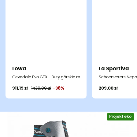
Buty górskie
Mont Blanc Pro
GTX
zostały stworzone przez
Scarpa
, aby umożliwić Ci osiągnięcie szczytu Mont
Blanc.
Lowa
La Sportiva
I jak mówi przysłowie: "Kto może więcej, może mniej",
Cevedale Evo GTX - Buty górskie meskie
Schoenveters Nepal
będą Ci towarzyszyć, zapewniając komfort, ochronę i
911,19 zł
1439,00 zł
-36%
209,00 zł
precyzję we wszystkich przygodach na dużych
wysokościach.
Doceniamy technologię
Sock-Fit
, która zapewnia
Projekt eko
optymalne i precyzyjne dopasowanie do stopy oraz
przyjemny język w formie skarpety wykonany z jednej
części S-Tech Schoeller, co zapewnia idealne otulenie