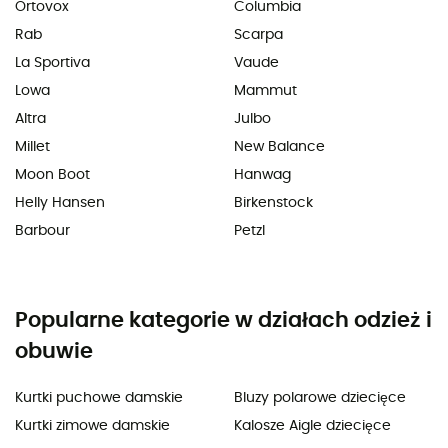
Ortovox
Columbia
Rab
Scarpa
La Sportiva
Vaude
Lowa
Mammut
Altra
Julbo
Millet
New Balance
Moon Boot
Hanwag
Helly Hansen
Birkenstock
Barbour
Petzl
Popularne kategorie w działach odzież i
obuwie
Kurtki puchowe damskie
Bluzy polarowe dziecięce
Kurtki zimowe damskie
Kalosze Aigle dziecięce