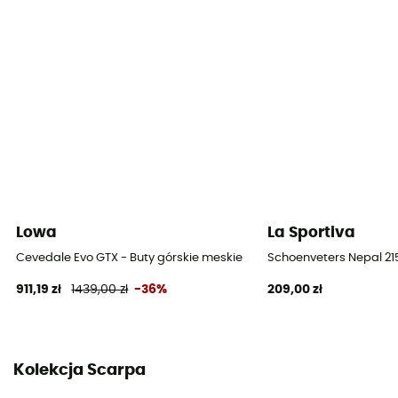
Wkładka wewnętrzna wyjmowana
Tak
Podeszwa zewnętrzna
Vibram / Vibram® Mont
Wysokość cholewki
Cholewka wysoka
Etykieta
Lowa
La Sportiva
Gwarantowane pochodzenie europejskie
Cevedale Evo GTX - Buty górskie meskie
Schoenveters Nepal 21
Materiał cholewki
911,19 zł
1439,00 zł
-36%
209,00 zł
Skóra
Ochrona termiczna
Tak
Kolekcja Scarpa