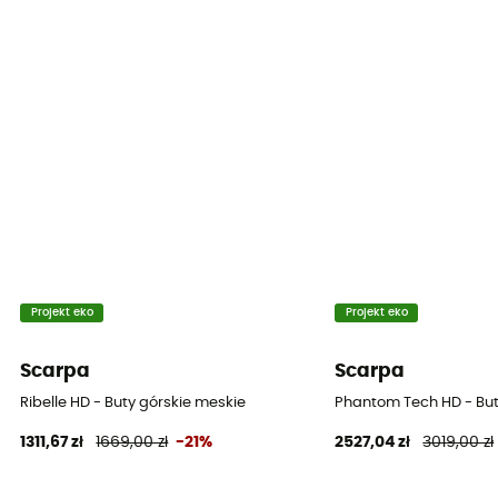
Ochrona
Pięta / Ochrona kamienia
Właściwości
Isolant / Respirant / Coupe-vent
Projekt eko
Projekt eko
Scarpa
Scarpa
Ribelle HD - Buty górskie meskie
Phantom Tech HD - But
1311,67 zł
1669,00 zł
-21%
2527,04 zł
3019,00 zł