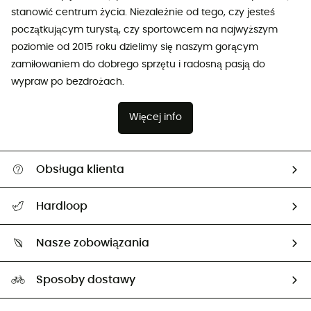
stanowić centrum życia. Niezależnie od tego, czy jesteś
początkującym turystą, czy sportowcem na najwyższym
poziomie od 2015 roku dzielimy się naszym gorącym
zamiłowaniem do dobrego sprzętu i radosną pasją do
wypraw po bezdrożach.
Więcej info
Obsługa klienta
Pomoc i kontakt
Hardloop
Śledzenie przesyłki
O nas
Zwrot artykułów i zwrot środków
Nasze zobowiązania
HardGuides
Przewodnik po rozmiarach
Nasz ślad węglowy
Ambasadorzy
Sposoby dostawy
Neutralność węglowa
Wybrane produkty eko