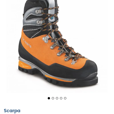
stopy.
Ultra-precyzyjne, komfortowe, ciepłe i ochronne,
Mont
Blanc Pro GTX
są wygodne niezależnie od napotkanych
trudności.
Membrana termiczna 100% wodoodporna i
oddychająca Gore-Tex® Duratherm
Cholewka z zamszowej skóry 3 mm z
jednoczęściowym wykończeniem Perwanger
Pełny otok ochronny
Dopasowanie blisko stopy i bardzo precyzyjne
Stabilność boczna
Flex Point zapewniający swobodę ruchu kostki i
wsparcie
Blok podeszwy optymalizujący absorpcję uderzeń i
wykorzystujący energię przy każdym kroku
Scarpa