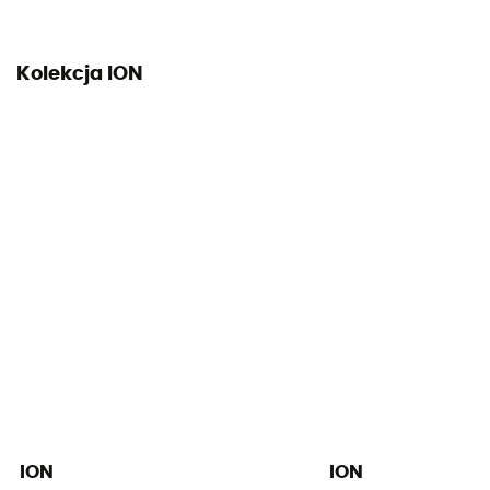
Dekolt
Obroża stojąca
Kolekcja ION
Kieszeń na klucze
Tak
ION
ION