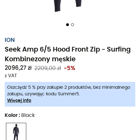
ION
Seek Amp 6/5 Hood Front Zip - Surfing
Kombinezony męskie
2096,27 zł
2209,00 zł
-5%
z VAT
Kiedy fale uderzają, a ocean ma 3°C,
kombinezon Seek
Oszczędź 5 % przy zakupie 2 produktów, bez minimalnego
Amp 6/5 Hood
jest Twoim najlepszym sprzymierzeńcem.
zakupu, używając kodu Summer5.
Więcej info
Ion zaprojektował ten kombinezon surfingowy dla
mężczyzn
, którzy poszukują pełnej swobody ruchów i
Kolor
:
Black
optymalnego komfortu. Dzięki przedniemu zapięciu otula
Cię wyjątkowym ciepłem, jednocześnie oferując zwinność
godną delfina.