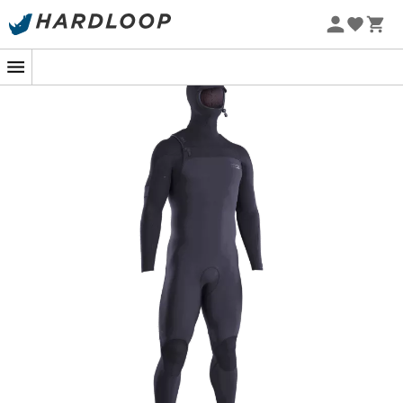
Letnie promocje 🔥 -5% DODATKOWO przy zakupie 2
produktów*, kod Summer5
-5% Extra - Kod Summer5