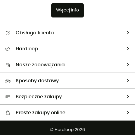
Więcej info
Obsługa klienta
Pomoc i kontakt
Hardloop
Śledzenie przesyłki
O nas
Zwrot artykułów i zwrot środków
Nasze zobowiązania
HardGuides
Przewodnik po rozmiarach
Nasz ślad węglowy
Ambasadorzy
Sposoby dostawy
Neutralność węglowa
Wybrane produkty eko
Bezpieczne zakupy
Proste zakupy online
Darmowa dostawa od 750 zł
© Hardloop 2026
100 dni na bezpłatny zwrot