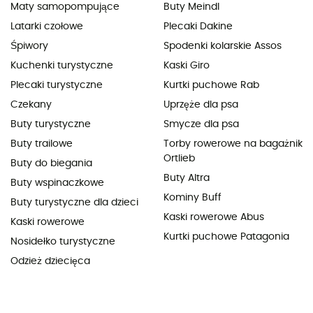
Maty samopompujące
Buty Meindl
Latarki czołowe
Plecaki Dakine
Śpiwory
Spodenki kolarskie Assos
Kuchenki turystyczne
Kaski Giro
Plecaki turystyczne
Kurtki puchowe Rab
Czekany
Uprzęże dla psa
Buty turystyczne
Smycze dla psa
Buty trailowe
Torby rowerowe na bagażnik
Ortlieb
Buty do biegania
Buty Altra
Buty wspinaczkowe
Kominy Buff
Buty turystyczne dla dzieci
Kaski rowerowe Abus
Kaski rowerowe
Kurtki puchowe Patagonia
Nosidełko turystyczne
Odzież dziecięca