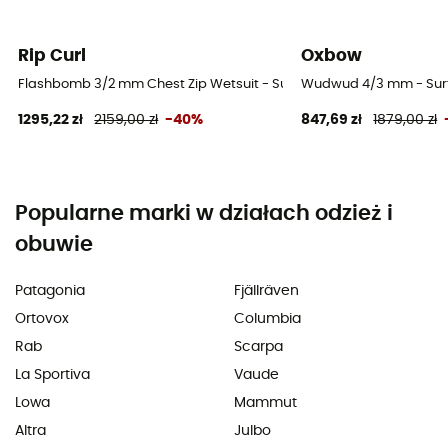
Rip Curl
Oxbow
Flashbomb 3/2 mm Chest Zip Wetsuit - Surfing Kombinezony męski
Wudwud 4/3 mm - Surf
1295,22 zł
2159,00 zł
-40%
847,69 zł
1879,00 zł
Popularne marki w działach odzież i
obuwie
Patagonia
Fjällräven
Ortovox
Columbia
Rab
Scarpa
La Sportiva
Vaude
Lowa
Mammut
Altra
Julbo