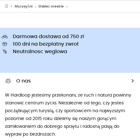
Mężczyźni
Odzież meskie
Neoprenowe pianki do pływania męskie
Darmowa dostawa od 750 zł
100 dni na bezpłatny zwrot
Neutralnosc weglowa
O nas
W Hardloop jesteśmy przekonani, że ruch i natura powinny
stanowić centrum życia. Niezależnie od tego, czy jesteś
początkującym turystą, czy sportowcem na najwyższym
poziomie od 2015 roku dzielimy się naszym gorącym
zamiłowaniem do dobrego sprzętu i radosną pasją do
wypraw po bezdrożach.