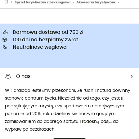
Sprzęt turystyczny i trekkingowa
Akcesoria turystyczne
Srodek do 
Darmowa dostawa od 750 zł
100 dni na bezpłatny zwrot
Neutralnosc weglowa
O nas
W Hardloop jesteśmy przekonani, że ruch i natura powinny
stanowić centrum życia. Niezależnie od tego, czy jesteś
początkującym turystą, czy sportowcem na najwyższym
poziomie od 2015 roku dzielimy się naszym gorącym
zamiłowaniem do dobrego sprzętu i radosną pasją do
wypraw po bezdrożach.