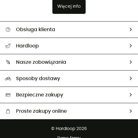
Więcej info
Obsługa klienta
Pomoc i kontakt
Hardloop
Śledzenie przesyłki
O nas
Zwrot artykułów i zwrot środków
Nasze zobowiązania
HardGuides
Przewodnik po rozmiarach
Nasz ślad węglowy
Ambasadorzy
Sposoby dostawy
Neutralność węglowa
Wybrane produkty eko
Bezpieczne zakupy
Proste zakupy online
Darmowa dostawa od 750 zł
© Hardloop 2026
100 dni na bezpłatny zwrot