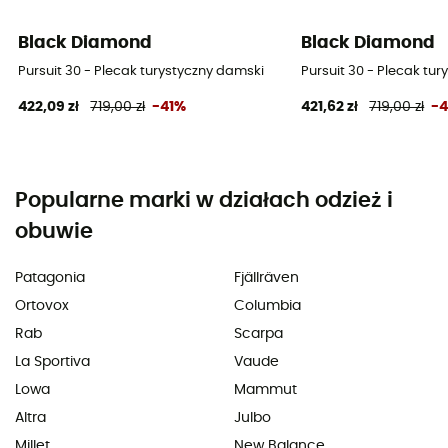
Black Diamond
Black Diamond
Pursuit 30 - Plecak turystyczny damski
Pursuit 30 - Plecak tu
422,09 zł
719,00 zł
-41%
421,62 zł
719,00 zł
-
Popularne marki w działach odzież i
obuwie
Patagonia
Fjällräven
Ortovox
Columbia
Rab
Scarpa
La Sportiva
Vaude
Lowa
Mammut
Altra
Julbo
Millet
New Balance