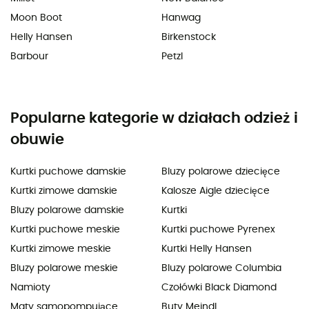
Moon Boot
Hanwag
Helly Hansen
Birkenstock
Barbour
Petzl
Popularne kategorie w działach odzież i
obuwie
Kurtki puchowe damskie
Bluzy polarowe dziecięce
Kurtki zimowe damskie
Kalosze Aigle dziecięce
Bluzy polarowe damskie
Kurtki
Kurtki puchowe meskie
Kurtki puchowe Pyrenex
Kurtki zimowe meskie
Kurtki Helly Hansen
Bluzy polarowe meskie
Bluzy polarowe Columbia
Namioty
Czołówki Black Diamond
Maty samopompujące
Buty Meindl