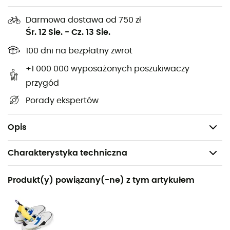
(np. Gore-Tex),
Darmowa dostawa od 750 zł
Utrzymuje oddychalność i teksturę,
Śr. 12 Sie.
-
Cz. 13 Sie.
Traktuje skórę, zastępując środki garbujące w
100 dni na bezpłatny zwrot
rękawicach skórzanych,
Może być stosowany na mokre i suche buty,
+1 000 000 wyposażonych poszukiwaczy
Przyjazny dla środowiska, biodegradowalny,
przygód
niepalny, nieszkodliwy,
Porady ekspertów
Nie zawiera fluorowęglowodorów,
Skóra, tkanina lub materiały mieszane.
Opis
Charakterystyka techniczna
Polecane dla
Produkt(y) powiązany(-ne) z tym artykułem
Codzienny użytek
Nazwa produktu
Spray imperméabilisant pour chaussures en tissu ou