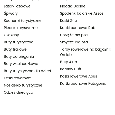
Latarki czołowe
Plecaki Dakine
Śpiwory
Spodenki kolarskie Assos
Kuchenki turystyczne
Kaski Giro
Plecaki turystyczne
Kurtki puchowe Rab
Czekany
Uprzęże dla psa
Buty turystyczne
Smycze dla psa
Buty trailowe
Torby rowerowe na bagażnik
Ortlieb
Buty do biegania
Buty Altra
Buty wspinaczkowe
Kominy Buff
Buty turystyczne dla dzieci
Kaski rowerowe Abus
Kaski rowerowe
Kurtki puchowe Patagonia
Nosidełko turystyczne
Odzież dziecięca