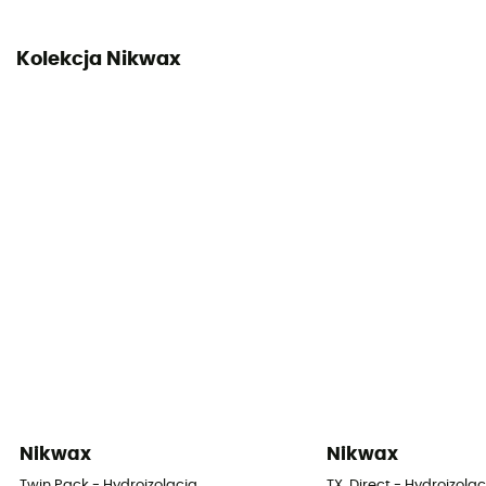
Kolekcja Nikwax
Nikwax
Nikwax
Twin Pack - Hydroizolacja
TX. Direct - Hydroizolac