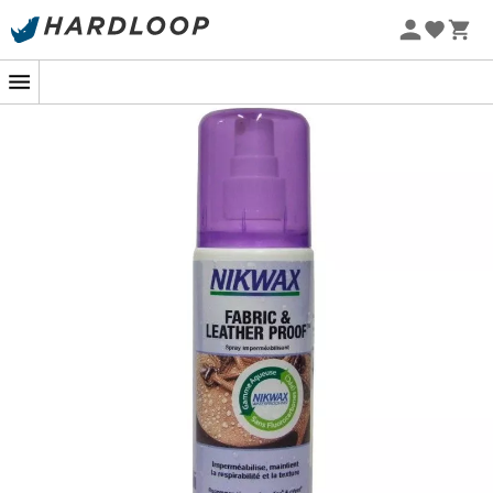
Letnie promocje 🔥 -5% DODATKOWO przy zakupie 2
produktów*, kod Summer5
Chcesz zapewnić swoim stopom
ochronę przed
wilgocią
? Odnowić membranę wodoodporną swoich
butów turystycznych lub trailowych
?
Nic prostszego, z
sprayem Fabric & Leather Proof
od
Nikwax
, który impregnuje twoje buty bez wpływu na
oddychalność i teksturę. Dzięki sprayowi, impregnat
125
mL
nakłada się
łatwo
i bezpośrednio na buty, zarówno
suche, jak i mokre.
Preparat pozostawia warstwę hydrofobową, która
utrzymuje elastyczność włókien twoich butów z tkaniny
lub skóry.
Ten biodegradowalny produkt jest przyjazny dla
środowiska. Nie zawiera fluorowęglowodorów ani
szkodliwych rozpuszczalników.