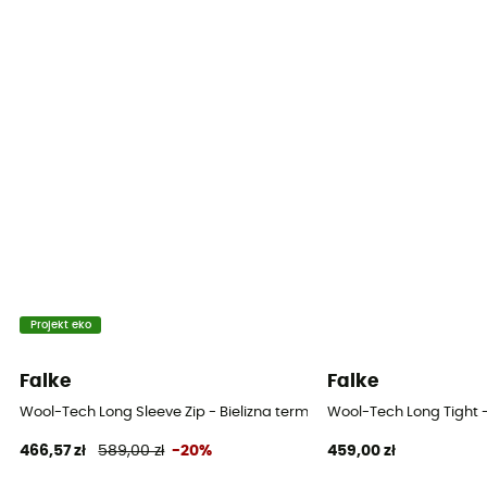
Projekt eko
Falke
Falke
Wool-Tech Long Sleeve Zip - Bielizna termiczna męska
Wool-Tech Long Tight 
466,57 zł
589,00 zł
-20%
459,00 zł