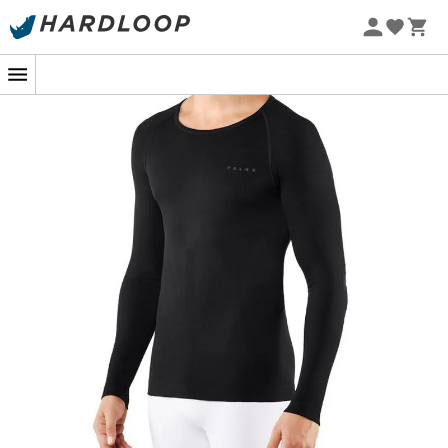
Letnie promocje 🔥 -5% DODATKOWO przy zakupie 2
produktów*, kod Summer5
-5% Extra - Kod Summer5