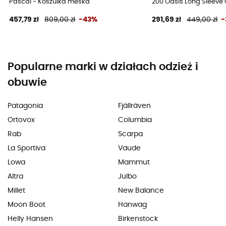
Pascal - Koszulka meska
200 Oasis Long Sleeve 
457,79 zł
809,00 zł
-43%
291,69 zł
449,00 zł
-
Popularne marki w działach odzież i
obuwie
Patagonia
Fjällräven
Ortovox
Columbia
Rab
Scarpa
La Sportiva
Vaude
Lowa
Mammut
Altra
Julbo
Millet
New Balance
Moon Boot
Hanwag
Helly Hansen
Birkenstock