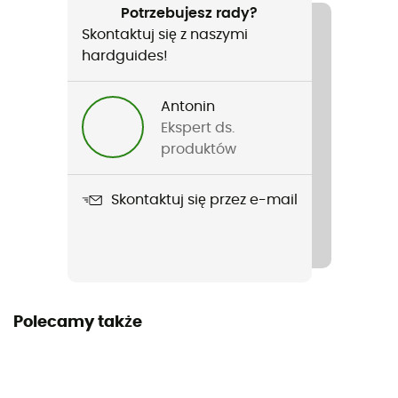
Turystyka piesza / Narciarstwo zjazdowe / Skituring /
Potrzebujesz rady?
Rakiety śnieżne / Trekking / Alpinizm / Narty
Skontaktuj się z naszymi
hardguides!
Rodzaj
Mężczyźni
Antonin
Ekspert ds.
Ciężar
produktów
164 g
Skontaktuj się przez e-mail
Nazwa produktu
Warm
Zastosowana technologia
Warm
Polecamy także
Stretch
Tak