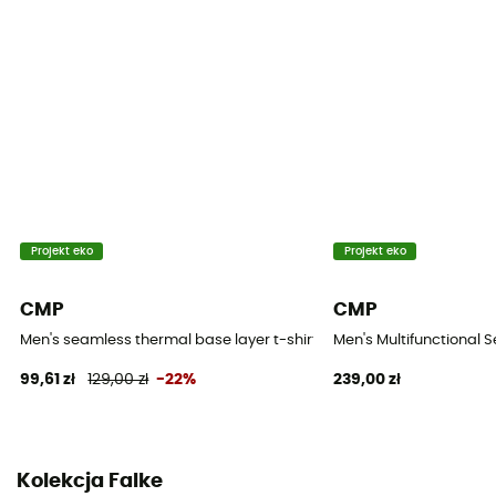
Krój
Dopasowany
Ochrona termiczna
Tak
Rękawy
Długie
Materiały
Projekt eko
Projekt eko
[main] 69 % polyamide - 26 % polyester - 5 %
élasthanne
CMP
CMP
Men's seamless thermal base layer t-shirt - Bielizna termiczna mę
Men's Multifunctional
Właściwości
99,61 zł
129,00 zł
-22%
239,00 zł
Isolant / Respirant
Wełna merino
Nie
Kolekcja Falke