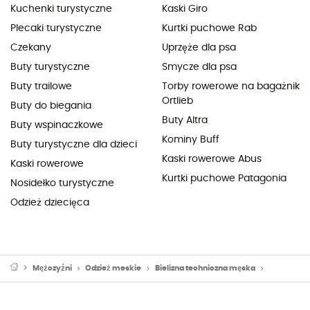
Kuchenki turystyczne
Kaski Giro
Plecaki turystyczne
Kurtki puchowe Rab
Czekany
Uprzęże dla psa
Buty turystyczne
Smycze dla psa
Buty trailowe
Torby rowerowe na bagażnik
Ortlieb
Buty do biegania
Buty Altra
Buty wspinaczkowe
Kominy Buff
Buty turystyczne dla dzieci
Kaski rowerowe Abus
Kaski rowerowe
Kurtki puchowe Patagonia
Nosidełko turystyczne
Odzież dziecięca
Mężczyźni
Odzież meskie
Bielizna techniczna męska
Bielizna t