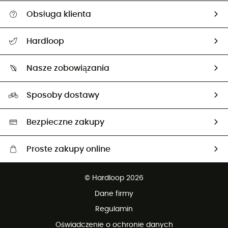
Obsługa klienta
Pomoc i kontakt
Hardloop
Śledzenie przesyłki
O nas
Zwrot artykułów i zwrot środków
Nasze zobowiązania
HardGuides
Przewodnik po rozmiarach
Nasz ślad węglowy
Ambasadorzy
Sposoby dostawy
Neutralność węglowa
Wybrane produkty eko
Bezpieczne zakupy
Proste zakupy online
Darmowa dostawa od 750 zł
© Hardloop 2026
100 dni na bezpłatny zwrot
Dane firmy
obsługi klienta
Regulamin
Oświadczenie o ochronie danych