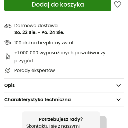
większym gronie.
Dodaj do koszyka
Tkanina wodoodporna bez PFAS
Wersja XL
Darmowa dostawa
2 duże boczne drzwi
So. 22 Sie.
-
Po. 24 Sie.
Namiot samonośny
100 dni na bezpłatny zwrot
Optymalna cyrkulacja powietrza
+1 000 000 wyposażonych poszukiwaczy
Regulowana wentylacja
przygód
Odblaskowe odciągi
Porady ekspertów
Zamek Quick Stash
Waga: 1 830 g
Opis
Charakterystyka techniczna
Polecane dla
Turystyka piesza / Trekking / Biwakowanie
Potrzebujesz rady?
Skontaktuj się z naszymi