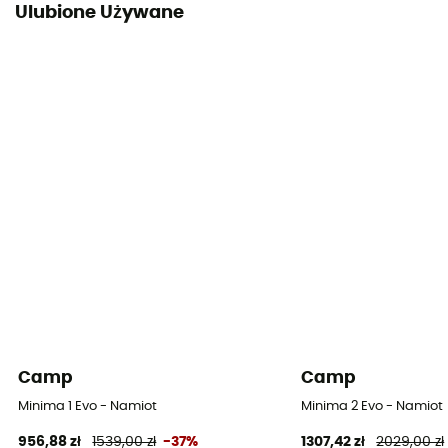
Ulubione Używane
Tissu Hyperbead™ - nylon 15D avec ripstop 20D
Podkład pod namiot
Bez kosztu dostawy
Camp
Camp
Minima 1 Evo - Namiot
Minima 2 Evo - Namiot
956,88 zł
1539,00 zł
-37%
1307,42 zł
2029,00 zł