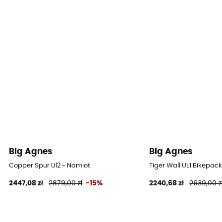
Dach
Dwuosobowy
Materiał prętów
Aluminium
Wodoodporność dachu (mm)
1 500 mm
Wodoodporność podłogi (mm)
1 500 mm
Materiały dachu
Big Agnes
Big Agnes
Tissu Hyperbead™ - nylon 15D avec ripstop 20D
Copper Spur Ul2 - Namiot
Tiger Wall UL1 Bikepac
2447,08 zł
2879,00 zł
-15%
2240,68 zł
2639,00 z
Materiały sypialni
Nylon 15D, ripstop 20D, polyester 15D
Materiały podłogi