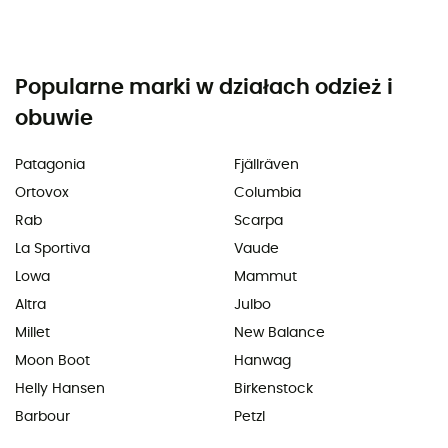
Popularne marki w działach odzież i
obuwie
Patagonia
Fjällräven
Ortovox
Columbia
Rab
Scarpa
La Sportiva
Vaude
Lowa
Mammut
Altra
Julbo
Millet
New Balance
Moon Boot
Hanwag
Helly Hansen
Birkenstock
Barbour
Petzl