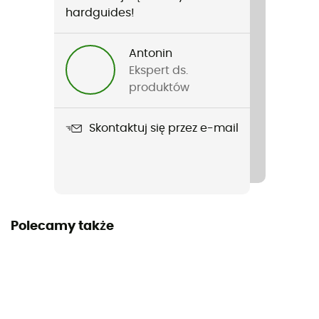
Rodzaj
hardguides!
Mężczyźni / Kobiety
Antonin
Ciężar
Ekspert ds.
1 830 g / 1 630 g / 1 300 g
produktów
Nazwa produktu
Skontaktuj się przez e-mail
Copper Spur UL3 XL
Pora roku
3 sezony
Pojemność
Polecamy także
3 osoby
Wolnostojący
Tak