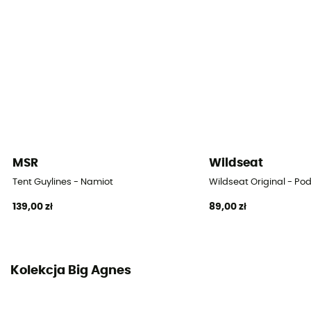
Wymiary po złożeniu
56 x 17 cm
Kształt namiotu
Kopułowy
Liczba wejść
2
Powierzchnia sypialni
MSR
Wildseat
4,1 m2
Tent Guylines - Namiot
Wildseat Original - P
139,00 zł
89,00 zł
Liczba przedsionków
2
Powierzchnia przedsionków
Kolekcja Big Agnes
0,8 m²