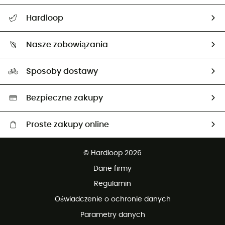
Pomoc i kontakt
Hardloop
Śledzenie przesyłki
O nas
Zwrot artykułów i zwrot środków
Nasze zobowiązania
HardGuides
Przewodnik po rozmiarach
Nasz ślad węglowy
Ambasadorzy
Sposoby dostawy
Neutralność węglowa
Wybrane produkty eko
Bezpieczne zakupy
Proste zakupy online
Darmowa dostawa od 750 zł
© Hardloop 2026
100 dni na bezpłatny zwrot
Dane firmy
obsługi klienta
Regulamin
Oświadczenie o ochronie danych
Parametry danych