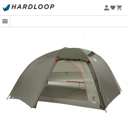
Letnie promocje 🔥 -5% DODATKOWO przy zakupie 2
produktów*, kod Summer5
Kiedy wybieramy się na wędrówkę w trójkę, lepiej unikać
walki o miejsce w środku nocy. Dzięki
Copper Spur HV