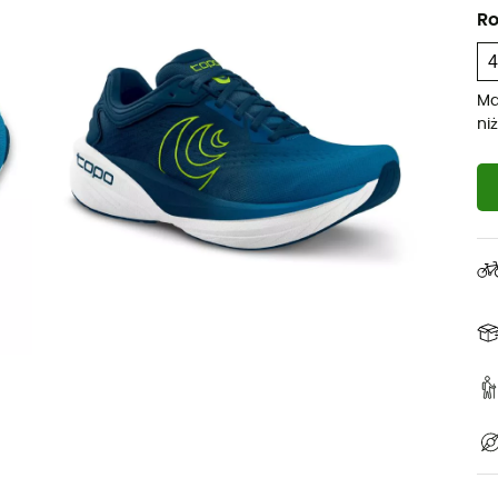
Ro
Ma
ni