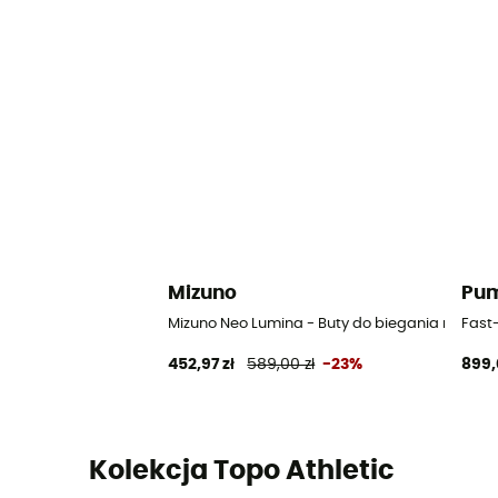
Mizuno
Pu
Mizuno Neo Lumina - Buty do biegania meskie
Fast-
452,97 zł
589,00 zł
-23%
899,
Kolekcja Topo Athletic