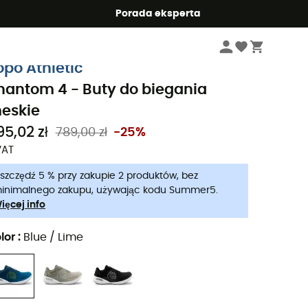
Summer5
Porada eksperta
Mężczyźni
Buty meskie
Buty do biegania meskie
opo Athletic
hantom 4 - Buty do biegania
eskie
95,02 zł
789,00 zł
-25%
VAT
szczędź 5 % przy zakupie 2 produktów, bez
inimalnego zakupu, używając kodu Summer5.
ięcej info
lor
:
Blue / Lime