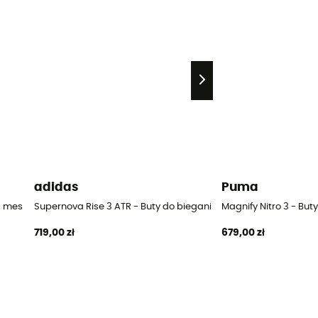
adidas
Puma
a meskie
Supernova Rise 3 ATR - Buty do biegania meskie
Magnify Nitro 3 - Bu
719,00 zł
679,00 zł