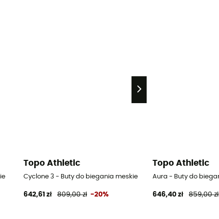
Topo Athletic
Topo Athletic
ie
Cyclone 3 - Buty do biegania meskie
Aura - Buty do biega
642,61 zł
809,00 zł
-20%
646,40 zł
859,00 zł