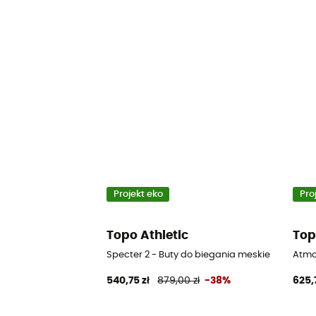
Projekt eko
Pro
Topo Athletic
Top
Specter 2 - Buty do biegania meskie
Atmo
540,75 zł
879,00 zł
-38%
625,