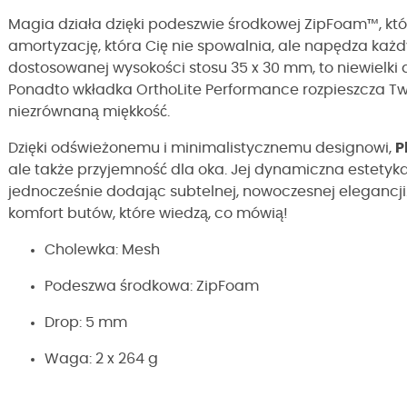
Magia działa dzięki podeszwie środkowej ZipFoam™, któr
amortyzację, która Cię nie spowalnia, ale napędza każdy
dostosowanej wysokości stosu 35 x 30 mm, to niewielki 
Ponadto wkładka OrthoLite Performance rozpieszcza Tw
niezrównaną miękkość.
Dzięki odświeżonemu i minimalistycznemu designowi,
P
ale także przyjemność dla oka. Jej dynamiczna estetyka
jednocześnie dodając subtelnej, nowoczesnej elegancji
komfort butów, które wiedzą, co mówią!
Cholewka: Mesh
Podeszwa środkowa: ZipFoam
Drop: 5 mm
Waga: 2 x 264 g