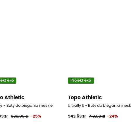
jekt eko
Projekt eko
o Athletic
Topo Athletic
s - Buty do biegania meskie
Ultrafly 5 - Buty do biegania mesk
73 zł
839,00 zł
-25%
543,63 zł
719,00 zł
-24%