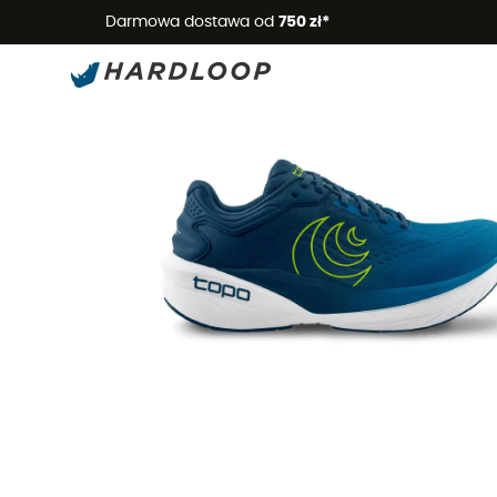
Letnie
Darmowa dostawa od
750 zł*