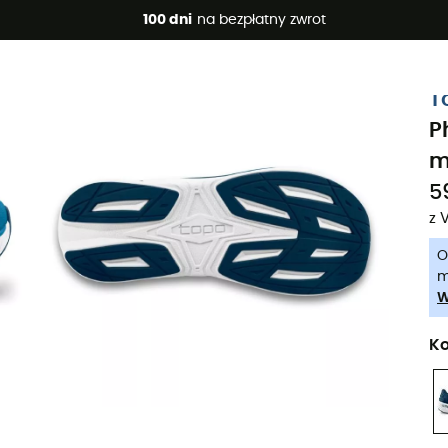
 promocje 🔥 -5% DODATKOWO przy zakupie 2 produktów*, kod 
100 dni
na bezpłatny zwrot
-5% Extra - Kod Summer5
T
P
m
5
z 
O
m
W
Ko