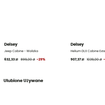
Delsey
Delsey
Jeep Cabine - Walizka
Helium DLX Cabine Ext
632,33 zł
899,00 zł
-29%
907,37 zł
1039,00 zł
Ulubione Używane