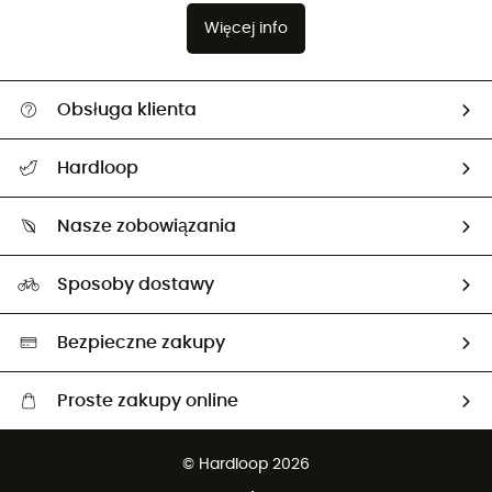
Więcej info
Obsługa klienta
Pomoc i kontakt
Hardloop
Śledzenie przesyłki
O nas
Zwrot artykułów i zwrot środków
Nasze zobowiązania
HardGuides
Przewodnik po rozmiarach
Nasz ślad węglowy
Ambasadorzy
Sposoby dostawy
Neutralność węglowa
Wybrane produkty eko
Bezpieczne zakupy
Proste zakupy online
Darmowa dostawa od 750 zł
© Hardloop 2026
100 dni na bezpłatny zwrot