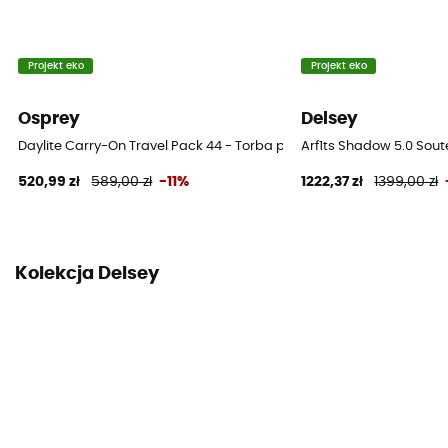
Twarda
Projekt eko
Projekt eko
Osprey
Delsey
Daylite Carry-On Travel Pack 44 - Torba podróżna na kółkach
Arf1ts Shadow 5.0 Sout
520,99 zł
589,00 zł
-11%
1222,37 zł
1399,00 zł
Kolekcja Delsey