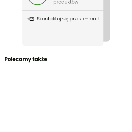
produktów
Wymiary
(M) 67 x 45 x 28 cm (roues et poignées incluses) / (L
Skontaktuj się przez e-mail
76) 77 x 52 x 32 cm (roues et poignées incluses) / (XL)
82 x 55 x 34 cm (roues et poignées incluses)
Materiały
Poliwęglan
Polecamy także
Dostęp do plecaka
Bok
System noszenia
Kółka / Poignée
Kompatybilny z bagażem podręcznym
Nie
Skorupa