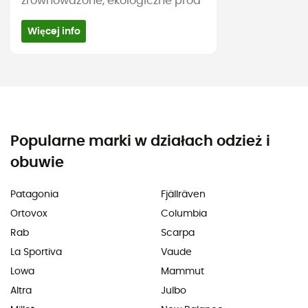
zrównoważone, ekologiczne prod
Więcej info
Popularne marki w działach odzież i
obuwie
Patagonia
Fjällräven
Ortovox
Columbia
Rab
Scarpa
La Sportiva
Vaude
Lowa
Mammut
Altra
Julbo