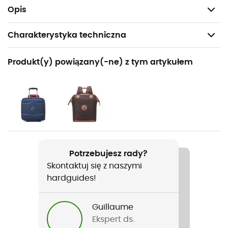
Kółka o podwójnej gęstości
Opis
Charakterystyka techniczna
Polecane dla
Produkt(y) powiązany(-ne) z tym artykułem
Podróże
Ciężar
4 130 g
Nazwa produktu
Chatelet Air 2.0 Soute
Potrzebujesz rady?
Skontaktuj się z naszymi
Etykieta
hardguides!
Z recyklingu
Objętość
Guillaume
69 L
Ekspert ds.