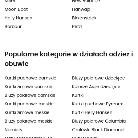
Millet
New Balance
Moon Boot
Hanwag
Helly Hansen
Birkenstock
Barbour
Petzl
Popularne kategorie w działach odzież i
obuwie
Kurtki puchowe damskie
Bluzy polarowe dziecięce
Kurtki zimowe damskie
Kalosze Aigle dziecięce
Bluzy polarowe damskie
Kurtki
Kurtki puchowe meskie
Kurtki puchowe Pyrenex
Kurtki zimowe meskie
Kurtki Helly Hansen
Bluzy polarowe meskie
Bluzy polarowe Columbia
Namioty
Czołówki Black Diamond