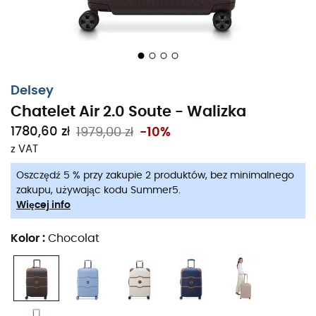
szukasz alpejskich widoków, czy słonecznych plaż,
Chatelet Air 2.0 jest Twoim zaufanym partnerem na
każdą przygodę.
Waga: 4,13 kg
Delsey
Wymiary: 67 x 45 x 28 cm (w tym kółka i uchwyty)
Chatelet Air 2.0 Soute - Walizka
Objętość: 69 L
1780,60 zł
1979,00 zł
-10%
z VAT
Materiał: POLIWĘGLAN
Oszczędź 5 % przy zakupie 2 produktów, bez minimalnego
Wnętrze: Worek na brudną bieliznę
zakupu, używając kodu Summer5.
Więcej info
Worek na buty
Kolor
:
Chocolat
Podszewka z recyklingu
3 kieszenie na zamek
Dwa zestawy pasków i dwie przegrody na zamek