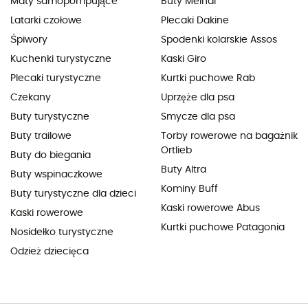
Maty samopompujące
Buty Meindl
Latarki czołowe
Plecaki Dakine
Śpiwory
Spodenki kolarskie Assos
Kuchenki turystyczne
Kaski Giro
Plecaki turystyczne
Kurtki puchowe Rab
Czekany
Uprzęże dla psa
Buty turystyczne
Smycze dla psa
Buty trailowe
Torby rowerowe na bagażnik
Ortlieb
Buty do biegania
Buty Altra
Buty wspinaczkowe
Kominy Buff
Buty turystyczne dla dzieci
Kaski rowerowe Abus
Kaski rowerowe
Kurtki puchowe Patagonia
Nosidełko turystyczne
Odzież dziecięca