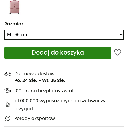
Pasy na dnie
Zewnętrze: Miękki w dotyku uchwyt boczny
Rozmiar
:
Miękki w dotyku uchwyt górny
Zamek szyfrowy z TSA
Wykończenie odporne na zarysowania
Dodaj do koszyka
Ulepszony opatentowany zamek Zip SECURITECH:
ZST 2
Darmowa dostawa
Ochrona narożników
Po. 24 Sie.
-
Wt. 25 Sie.
100 dni na bezpłatny zwrot
Odczepiana etykieta adresowa
+1 000 000 wyposażonych poszukiwaczy
Gwarancja z kodem flash
przygód
System Trolley z wieloma pozycjami z miękkim w
Porady ekspertów
dotyku uchwytem