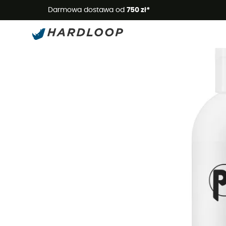
Letnie
Darmowa dostawa od
750 zł*