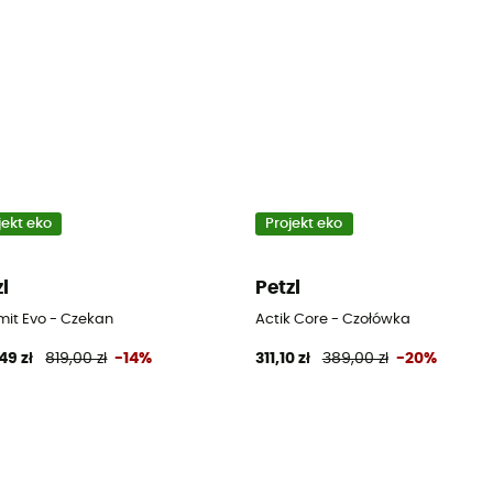
jekt eko
Projekt eko
zl
Petzl
it Evo - Czekan
Actik Core - Czołówka
49 zł
819,00 zł
-14%
311,10 zł
389,00 zł
-20%