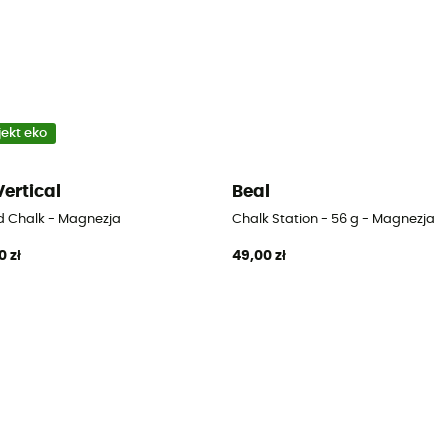
jekt eko
Vertical
Beal
id Chalk - Magnezja
Chalk Station - 56 g - Magnezja
0 zł
49,00 zł