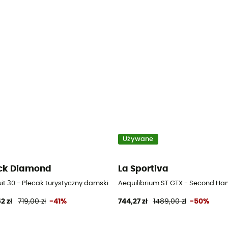
Używane
ck Diamond
La Sportiva
it 30 - Plecak turystyczny damski
Aequilibrium ST GTX - Second Han
2 zł
719,00 zł
-41%
744,27 zł
1489,00 zł
-50%