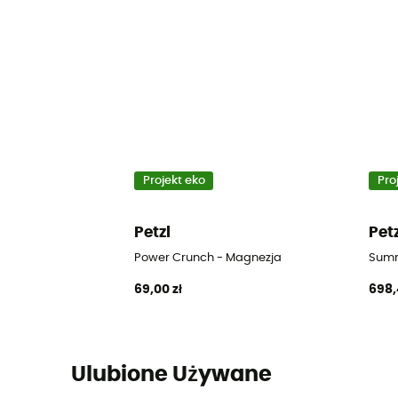
Projekt eko
Pro
Petzl
Pet
Power Crunch - Magnezja
Summ
69,00 zł
698,
Ulubione Używane