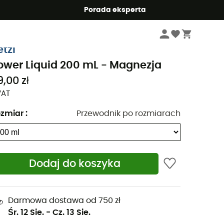
Summer5
Porada eksperta
Odzież & Akcesoria wspinaczkowa
Akcesoria wspinaczkowe
Magnezja
etzl
ower Liquid 200 mL - Magnezja
9,00 zł
VAT
zmiar
:
Przewodnik po rozmiarach
Dodaj do koszyka
Darmowa dostawa od 750 zł
Śr. 12 Sie.
-
Cz. 13 Sie.