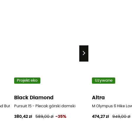
Projekt eko
Używane
Black Diamond
Altra
d Buty górskie meskie - Czarny - 43.5
Pursuit 15 - Plecak górski damski
M Olympus 6 Hike Low
380,42 zł
589,00 zł
-35%
474,27 zł
949,00 zł