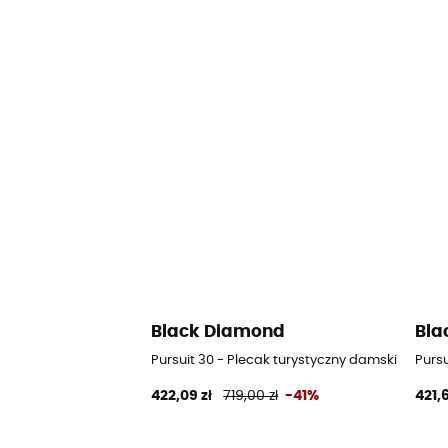
Black Diamond
Bla
Pursuit 30 - Plecak turystyczny damski
Pursu
422,09 zł
719,00 zł
-41%
421,6