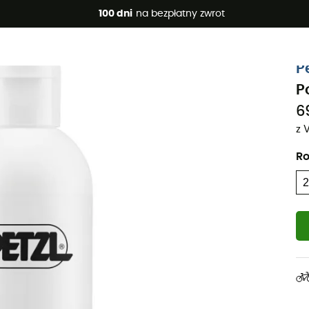
 promocje 🔥 -5% DODATKOWO przy zakupie 2 produktów*, kod 
100 dni
na bezpłatny zwrot
Projekt eko
P
P
6
z 
Ro