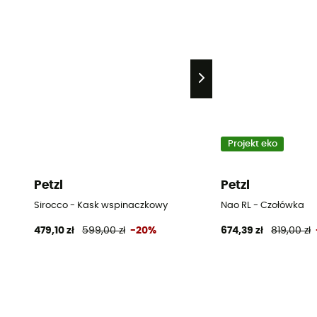
Projekt eko
Petzl
Petzl
Sirocco - Kask wspinaczkowy
Nao RL - Czołówka
479,10 zł
599,00 zł
-20%
674,39 zł
819,00 zł