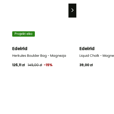
Projekt eko
Edelrid
Edelrid
Herkules Boulder Bag - Magnezja
Liquid Chalk - Magne
126,11 zł
149,00 zł
-15%
39,00 zł