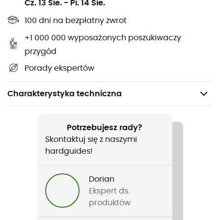
Cz. 13 Sie.
-
Pi. 14 Sie.
100 dni na bezpłatny zwrot
+1 000 000 wyposażonych poszukiwaczy
przygód
Porady ekspertów
Charakterystyka techniczna
Polecane dla
Turystyka piesza / Trail / Bieganie
Potrzebujesz rady?
Skontaktuj się z naszymi
Rodzaj
hardguides!
Mężczyźni / Kobiety
Dorian
Nazwa produktu
Ekspert ds.
Bandeau Standard Tikkina / Tikka / Actik
produktów