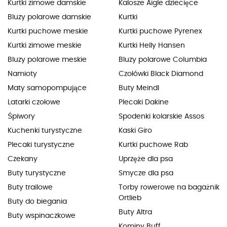
Kurtki zimowe damskie
Kalosze Aigle dziecięce
Bluzy polarowe damskie
Kurtki
Kurtki puchowe meskie
Kurtki puchowe Pyrenex
Kurtki zimowe meskie
Kurtki Helly Hansen
Bluzy polarowe meskie
Bluzy polarowe Columbia
Namioty
Czołówki Black Diamond
Maty samopompujące
Buty Meindl
Latarki czołowe
Plecaki Dakine
Śpiwory
Spodenki kolarskie Assos
Kuchenki turystyczne
Kaski Giro
Plecaki turystyczne
Kurtki puchowe Rab
Czekany
Uprzęże dla psa
Buty turystyczne
Smycze dla psa
Buty trailowe
Torby rowerowe na bagażnik
Ortlieb
Buty do biegania
Buty Altra
Buty wspinaczkowe
Kominy Buff