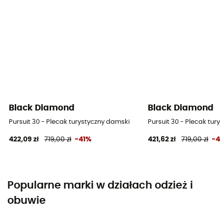
Black Diamond
Black Diamond
Pursuit 30 - Plecak turystyczny damski
Pursuit 30 - Plecak tu
422,09 zł
719,00 zł
-41%
421,62 zł
719,00 zł
-
Popularne marki w działach odzież i
obuwie