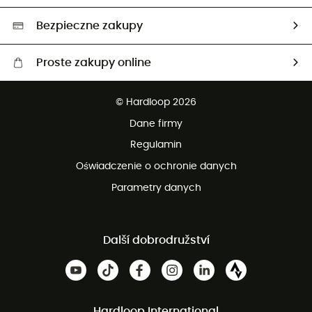
Wybrane produkty eko
Bezpieczne zakupy
Proste zakupy online
Darmowa dostawa od 750 zł
© Hardloop 2026
100 dni na bezpłatny zwrot
Dane firmy
obsługi klienta
Regulamin
Oświadczenie o ochronie danych
Parametry danych
Další dobrodružství
Hardloop International