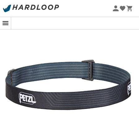
Letnie promocje 🔥 -5% DODATKOWO przy zakupie 2
produktów*, kod Summer5