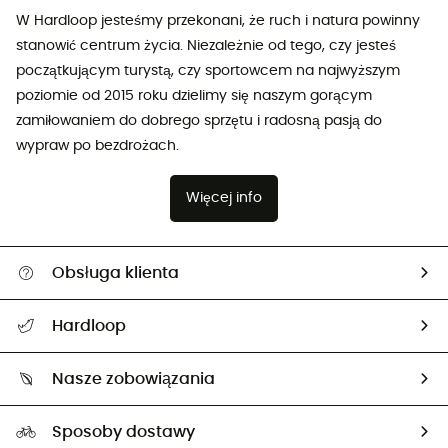
W Hardloop jesteśmy przekonani, że ruch i natura powinny
stanowić centrum życia. Niezależnie od tego, czy jesteś
początkującym turystą, czy sportowcem na najwyższym
poziomie od 2015 roku dzielimy się naszym gorącym
zamiłowaniem do dobrego sprzętu i radosną pasją do
wypraw po bezdrożach.
Więcej info
Obsługa klienta
Pomoc i kontakt
Hardloop
Śledzenie przesyłki
O nas
Zwrot artykułów i zwrot środków
Nasze zobowiązania
HardGuides
Przewodnik po rozmiarach
Nasz ślad węglowy
Ambasadorzy
Sposoby dostawy
Neutralność węglowa