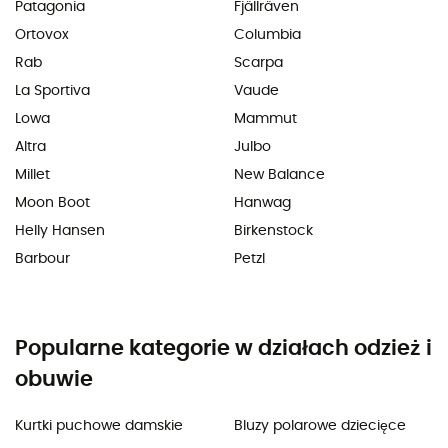
Patagonia
Fjällräven
Ortovox
Columbia
Rab
Scarpa
La Sportiva
Vaude
Lowa
Mammut
Altra
Julbo
Millet
New Balance
Moon Boot
Hanwag
Helly Hansen
Birkenstock
Barbour
Petzl
Popularne kategorie w działach odzież i
obuwie
Kurtki puchowe damskie
Bluzy polarowe dziecięce