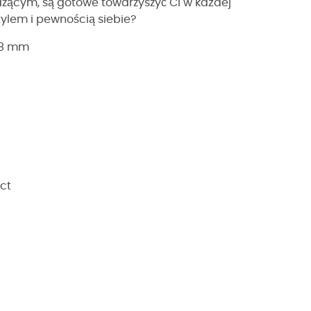
ącym, są gotowe towarzyszyć Ci w każdej
tylem i pewnością siebie?
,8 mm
ct