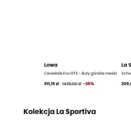
Lowa
La 
Cevedale Evo GTX - Buty górskie meskie
Scho
911,19 zł
1439,00 zł
-36%
209,
Kolekcja La Sportiva