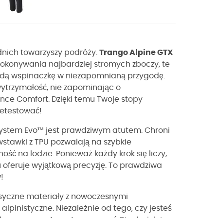
dnich towarzyszy podróży.
Trango Alpine GTX
pokonywania najbardziej stromych zboczy, te
każdą wspinaczkę w niezapomnianą przygodę.
 wytrzymałość, nie zapominając o
ce Comfort. Dzięki temu Twoje stopy
etestować!
 System Evo™ jest prawdziwym atutem. Chroni
wstawki z TPU pozwalają na szybkie
 na lodzie. Ponieważ każdy krok się liczy,
oferuje wyjątkową precyzję. To prawdziwa
!
asyczne materiały z nowoczesnymi
pinistyczne. Niezależnie od tego, czy jesteś