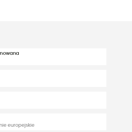
jmowana
e europejskie