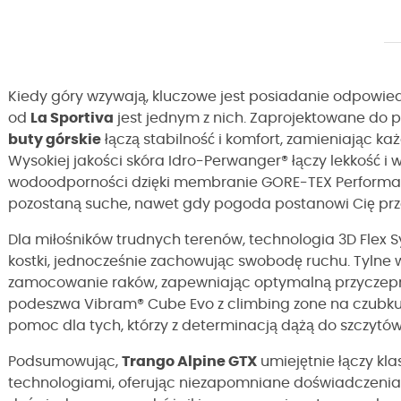
Kiedy góry wzywają, kluczowe jest posiadanie odpowie
od
La Sportiva
jest jednym z nich. Zaprojektowane do 
buty górskie
łączą stabilność i komfort, zamieniając 
Wysokiej jakości skóra Idro-Perwanger® łączy lekkość i
wodoodporności dzięki membranie GORE-TEX Performan
pozostaną suche, nawet gdy pogoda postanowi Cię prz
Dla miłośników trudnych terenów, technologia 3D Flex
kostki, jednocześnie zachowując swobodę ruchu. Tylne 
zamocowanie raków, zapewniając optymalną przyczepność
podeszwa Vibram® Cube Evo z climbing zone na czubku 
pomoc dla tych, którzy z determinacją dążą do szczytów
Podsumowując,
Trango Alpine GTX
umiejętnie łączy kl
technologiami, oferując niezapomniane doświadczenia al