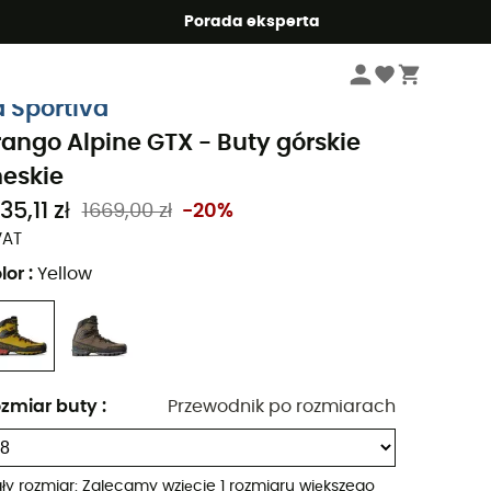
Summer5
Porada eksperta
Mężczyźni
Buty meskie
Buty górskie meskie
a Sportiva
rango Alpine GTX - Buty górskie
eskie
35,11 zł
1669,00 zł
-20%
VAT
lor
:
Yellow
zmiar buty
:
Przewodnik po rozmiarach
ły rozmiar: Zalecamy wzięcie 1 rozmiaru większego