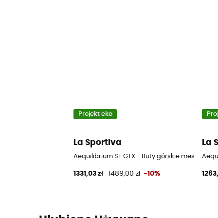
Projekt eko
Pro
La Sportiva
La 
Aequilibrium ST GTX - Buty górskie meskie
Aequi
1331,03 zł
1489,00 zł
-10%
1263,