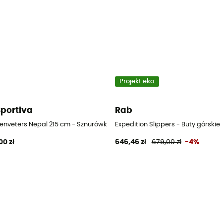
Projekt eko
Sportiva
Rab
enveters Nepal 215 cm - Sznurówki
Expedition Slippers - Buty górskie
00 zł
646,46 zł
679,00 zł
-4%