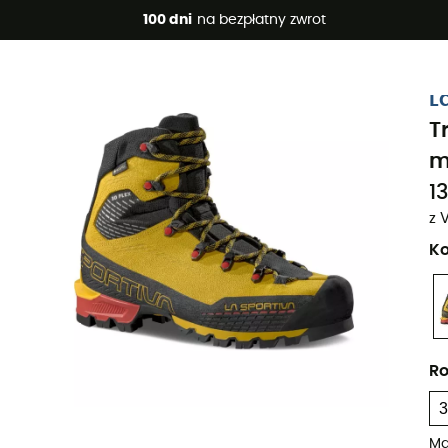
 promocje 🔥 -5% DODATKOWO przy zakupie 2 produktów*, kod 
100 dni
na bezpłatny zwrot
Projekt eko
L
T
m
13
z 
Ko
Ro
Ma