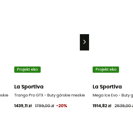
Projekt eko
Projekt eko
La Sportiva
La Sportiva
eskie
Trango Pro GTX - Buty górskie meskie
Mega Ice Evo - Buty 
1439,11 zł
1799,00 zł
-20%
1914,82 zł
2639,00 z