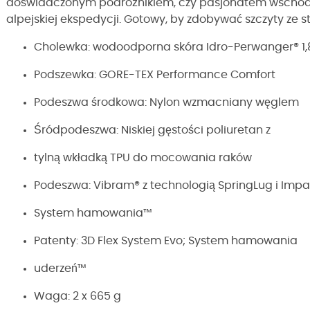
doświadczonym podróżnikiem, czy pasjonatem wschodz
alpejskiej ekspedycji. Gotowy, by zdobywać szczyty ze s
Cholewka: wodoodporna skóra Idro-Perwanger® 1
Podszewka: GORE-TEX Performance Comfort
Podeszwa środkowa: Nylon wzmacniany węglem
Śródpodeszwa: Niskiej gęstości poliuretan z
tylną wkładką TPU do mocowania raków
Podeszwa: Vibram® z technologią SpringLug i Impa
System hamowania™
Patenty: 3D Flex System Evo; System hamowania
uderzeń™
Waga: 2 x 665 g