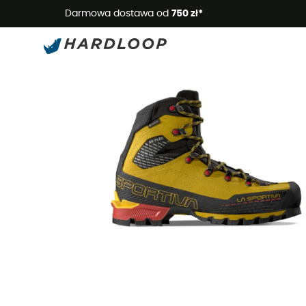
Letnie
Darmowa dostawa od
750 zł*