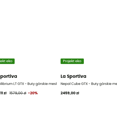
jekt eko
Projekt eko
Sportiva
La Sportiva
librium LT GTX - Buty górskie meskie
Nepal Cube GTX - Buty górskie m
11 zł
1579,00 zł
-20%
2459,00 zł