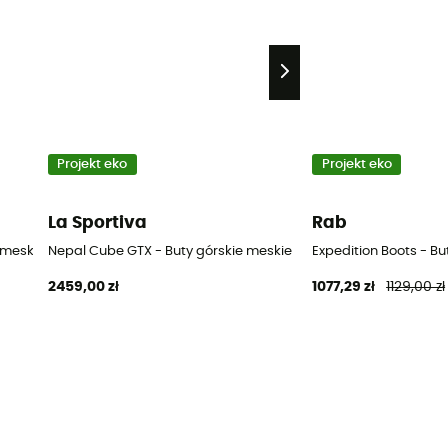
Projekt eko
Projekt eko
La Sportiva
Rab
 meskie
Nepal Cube GTX - Buty górskie meskie
Expedition Boots - Bu
2459,00 zł
1077,29 zł
1129,00 zł