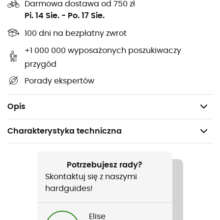
Darmowa dostawa od 750 zł
Zawiera wystarczającą ilość mieszanki na napój w
Pi. 14 Sie.
-
Po. 17 Sie.
jednej saszetce, aby wymieszać 7,5 litra
100 dni na bezpłatny zwrot
Bez sztucznych składników
+1 000 000 wyposażonych poszukiwaczy
przygód
Wegański
Porady ekspertów
Osmolarność = 213 mOsmol/kg (hipotoniczny)
pH = 5,27
Opis
Charakterystyka techniczna
Polecane dla
Trail / Triatlon / Rower
Potrzebujesz rady?
Skontaktuj się z naszymi
Ciężar
hardguides!
500 g
Elise