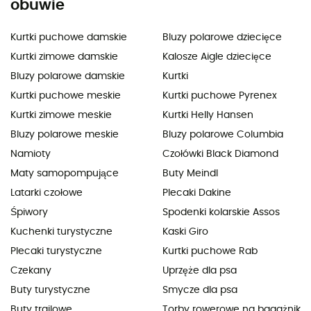
obuwie
Kurtki puchowe damskie
Bluzy polarowe dziecięce
Kurtki zimowe damskie
Kalosze Aigle dziecięce
Bluzy polarowe damskie
Kurtki
Kurtki puchowe meskie
Kurtki puchowe Pyrenex
Kurtki zimowe meskie
Kurtki Helly Hansen
Bluzy polarowe meskie
Bluzy polarowe Columbia
Namioty
Czołówki Black Diamond
Maty samopompujące
Buty Meindl
Latarki czołowe
Plecaki Dakine
Śpiwory
Spodenki kolarskie Assos
Kuchenki turystyczne
Kaski Giro
Plecaki turystyczne
Kurtki puchowe Rab
Czekany
Uprzęże dla psa
Buty turystyczne
Smycze dla psa
Buty trailowe
Torby rowerowe na bagażnik