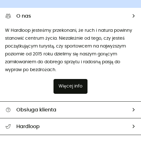
O nas
W Hardloop jesteśmy przekonani, że ruch i natura powinny
stanowić centrum życia. Niezależnie od tego, czy jesteś
początkującym turystą, czy sportowcem na najwyższym
poziomie od 2015 roku dzielimy się naszym gorącym
zamiłowaniem do dobrego sprzętu i radosną pasją do
wypraw po bezdrożach.
Więcej info
Obsługa klienta
Pomoc i kontakt
Hardloop
Śledzenie przesyłki
O nas
Zwrot artykułów i zwrot środków