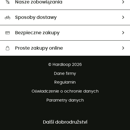
Nasze zobowiązania
HardGuides
Przewodnik po rozmiarach
Nasz ślad węglowy
Ambasadorzy
Sposoby dostawy
Neutralność węglowa
Wybrane produkty eko
Bezpieczne zakupy
Proste zakupy online
Darmowa dostawa od 750 zł
© Hardloop 2026
100 dni na bezpłatny zwrot
Dane firmy
obsługi klienta
Regulamin
Oświadczenie o ochronie danych
Parametry danych
Další dobrodružství