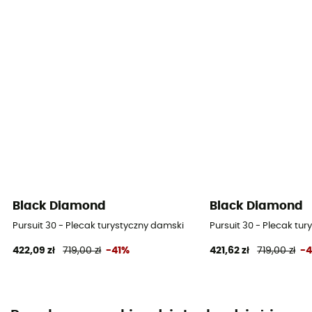
Black Diamond
Black Diamond
Pursuit 30 - Plecak turystyczny damski
Pursuit 30 - Plecak tu
422,09 zł
719,00 zł
-41%
421,62 zł
719,00 zł
-