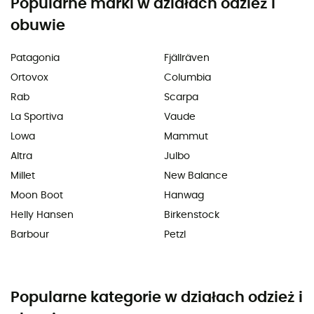
Popularne marki w działach odzież i
obuwie
Patagonia
Fjällräven
Ortovox
Columbia
Rab
Scarpa
La Sportiva
Vaude
Lowa
Mammut
Altra
Julbo
Millet
New Balance
Moon Boot
Hanwag
Helly Hansen
Birkenstock
Barbour
Petzl
Popularne kategorie w działach odzież i