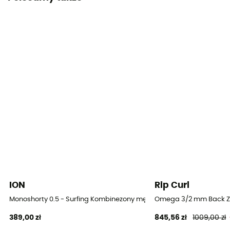
Kompletny
Długość rękawa
Długie rękawy
Grubość
4/3 mm
Temperatura wody
14-18°C
ION
Rip Curl
Monoshorty 0.5 - Surfing Kombinezony męskie
Omega 3/2 mm Back Zi
389,00 zł
845,56 zł
1009,00 zł