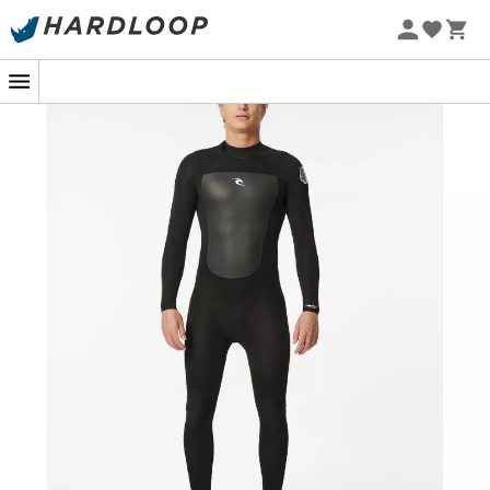
Letnie promocje 🔥 -5% DODATKOWO przy zakupie 2
produktów*, kod Summer5
-5% Extra - Kod Summer5