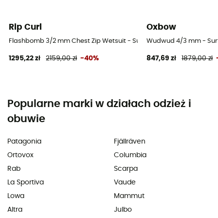
Rip Curl
Oxbow
Flashbomb 3/2 mm Chest Zip Wetsuit - Surfing Kombinezony męski
Wudwud 4/3 mm - Surf
1295,22 zł
2159,00 zł
-40%
847,69 zł
1879,00 zł
Popularne marki w działach odzież i
obuwie
Patagonia
Fjällräven
Ortovox
Columbia
Rab
Scarpa
La Sportiva
Vaude
Lowa
Mammut
Altra
Julbo