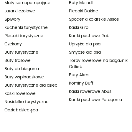
Maty samopompujące
Buty Meindl
Latarki czołowe
Plecaki Dakine
Śpiwory
Spodenki kolarskie Assos
Kuchenki turystyczne
Kaski Giro
Plecaki turystyczne
Kurtki puchowe Rab
Czekany
Uprzęże dla psa
Buty turystyczne
Smycze dla psa
Buty trailowe
Torby rowerowe na bagażnik
Ortlieb
Buty do biegania
Buty Altra
Buty wspinaczkowe
Kominy Buff
Buty turystyczne dla dzieci
Kaski rowerowe Abus
Kaski rowerowe
Kurtki puchowe Patagonia
Nosidełko turystyczne
Odzież dziecięca