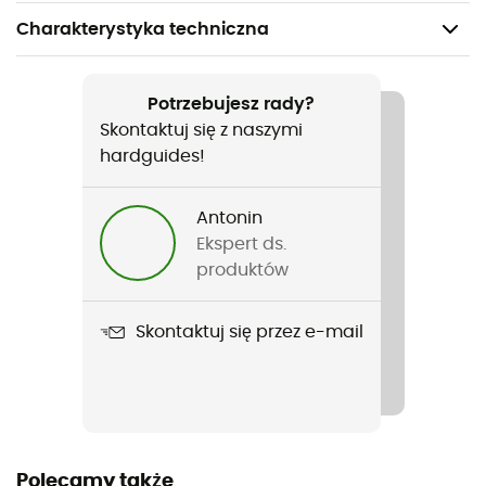
Charakterystyka techniczna
Polecane dla
Stand up paddle
Potrzebujesz rady?
Skontaktuj się z naszymi
Rodzaj
hardguides!
Mężczyźni
Antonin
Nazwa produktu
Ekspert ds.
Omega 4/3 mm Back Zip Wetsuit
produktów
Położenie suwaka
Skontaktuj się przez e-mail
Zamek z tyłu
Materiały
80 % neopren, 20 % poliamid
typ kombinezonu
Polecamy także