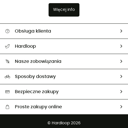
Więcej info
Obsługa klienta
Pomoc i kontakt
Hardloop
Śledzenie przesyłki
O nas
Zwrot artykułów i zwrot środków
Nasze zobowiązania
HardGuides
Przewodnik po rozmiarach
Nasz ślad węglowy
Ambasadorzy
Sposoby dostawy
Neutralność węglowa
Wybrane produkty eko
Bezpieczne zakupy
Proste zakupy online
Darmowa dostawa od 750 zł
© Hardloop 2026
100 dni na bezpłatny zwrot