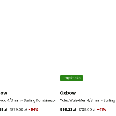
Projekt eko
bow
Oxbow
ng Kombinezony męskie
ud 4/3 mm - Surfing Kombinezony męskie
Yulex WulexMen 4/3 mm - Surfin
69 zł
1879,00 zł
-54%
998,23 zł
1709,00 zł
-41%