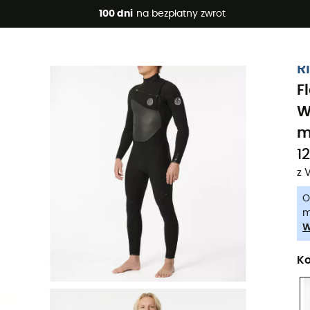
 promocje 🔥 -5% DODATKOWO przy zakupie 2 produktów*, kod 
100 dni
na bezpłatny zwrot
-5% Extra - Kod Summer5
R
F
W
m
12
z 
O
m
W
Ko