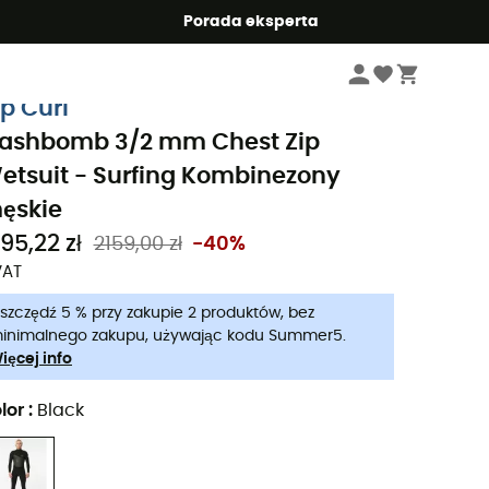
Summer5
Porada eksperta
Mężczyźni
Odzież meskie
Neoprenowe pianki do pływania męskie
Sur
ip Curl
lashbomb 3/2 mm Chest Zip
etsuit - Surfing Kombinezony
ęskie
95,22 zł
2159,00 zł
-40%
VAT
szczędź 5 % przy zakupie 2 produktów, bez
inimalnego zakupu, używając kodu Summer5.
ięcej info
lor
:
Black