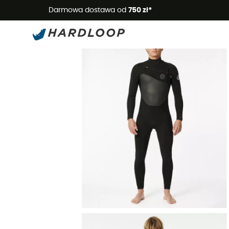
Letnie
Darmowa dostawa od
750 zł*