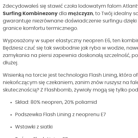
Zdecydowałeś się stawić czoła lodowatym falom Atlant
Surfing Kombinezony
dla
mężczyzn
, to Twój idealny 
gwarantuje niezrównane doświadczenie surfingu dzięki
granice komfortu termicznego.
Wyposażony w super elastyczny neopren E6, ten kombi
Będziesz czuć się tak swobodnie jak ryba w wodzie, na
zamykania na piersi zapewnia doskonałą szczelność, p
dłużej.
Wisienką na torcie jest technologia Flash Lining, która o
niekończącym się czekaniem, zanim znów ruszysz na fale
skutecznością? Z Flashbomb, żywioły mogą się tylko p
Skład: 80% neopren, 20% poliamid
Podszewka Flash Lining z neoprenu E7
Wstawki z siatki