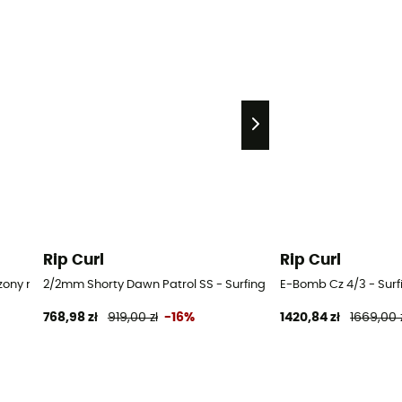
Rip Curl
Rip Curl
zony męskie
2/2mm Shorty Dawn Patrol SS - Surfing Kombinezony męskie
E-Bomb Cz 4/3 - Sur
768,98 zł
919,00 zł
-16%
1420,84 zł
1669,00 