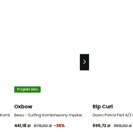
Projekt eko
Oxbow
Rip Curl
g Kombinezony męskie
Beau - Surfing Kombinezony męskie
Dawn Patrol Perf 4/3
441,18 zł
679,00 zł
-35%
696,72 zł
1169,00 zł