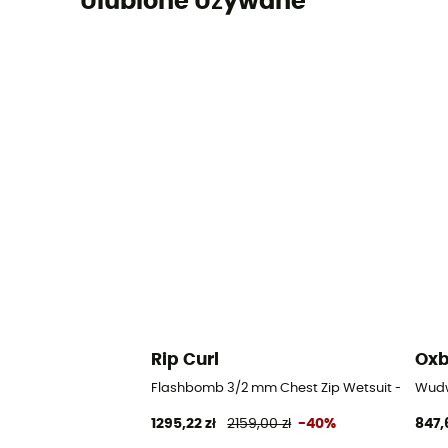
Ulubione Używane
Rip Curl
Ox
Flashbomb 3/2 mm Chest Zip Wetsuit - Surfi
Wudw
1295,22 zł
2159,00 zł
-40%
847,