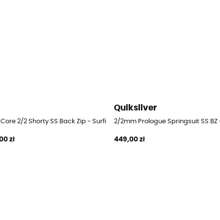
Quiksilver
 Core 2/2 Shorty SS Back Zip - Surfing Kombinezony męskie
2/2mm Prologue Springsuit SS BZ
00 zł
449,00 zł