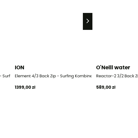
ION
O'Neill water
 - Surfing Kombinezony męskie
Element 4/3 Back Zip - Surfing Kombinezony męskie
Reactor-2 3/2 Back Z
1399,00 zł
589,00 zł