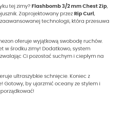
yku tej zimy?
Flashbomb 3/2 mm Chest Zip
,
sojusznik. Zaprojektowany przez
Rip Curl
,
 zaawansowanej technologii, która przesuwa
nezon oferuje wyjątkową swobodę ruchów.
wet w środku zimy! Dodatkowo, system
ozwalając Ci pozostać suchym i ciepłym na
feruje ultraszybkie schnięcie. Koniec z
! Gotowy, by ujarzmić oceany ze stylem i
odporządkować!