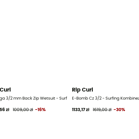
 Curl
Rip Curl
Kombinezony męskie
a 3/2 mm Back Zip Wetsuit - Surfing Kombinezony męskie
E-Bomb Cz 3/2 - Surfing Kombine
56 zł
1009,00 zł
-16%
1133,17 zł
1619,00 zł
-30%