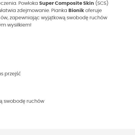
ęczenia. Powłoka
Super Composite Skin
(SCS)
 ułatwia zdejmowanie. Pianka
Bionik
oferuje
eców, zapewniając wyjątkową swobodę ruchów
zym wysiłkiem!
s przejść
ną swobodę ruchów