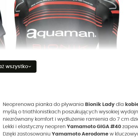
aż wszystko
Neoprenowa pianka do pływania
Bionik
Lady
dla
kobi
myślą o triathlonistkach poszukujących wysokiej wydaj
niezrównany komfort i wydłużenie ramienia do 7 cm dzię
Lekki i elastyczny neopren
Yamamoto GIGA #40
zapewn
Dzięki zastosowaniu
Yamamoto Aerodome
w kluczowyc