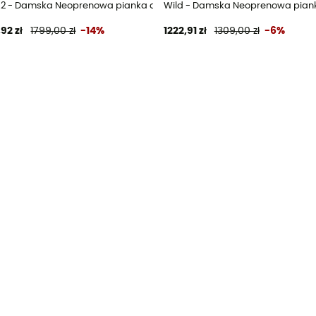
pływania triathlon
2 - Damska Neoprenowa pianka do pływania triathlon
Wild - Damska Neoprenowa pianka
92 zł
1799,00 zł
-14%
1222,91 zł
1309,00 zł
-6%