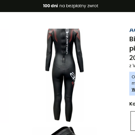
 promocje 🔥 -5% DODATKOWO przy zakupie 2 produktów*, kod 
100 dni
na bezpłatny zwrot
-5% Extra - Kod Summer5
A
B
p
2
z 
O
m
W
Ko