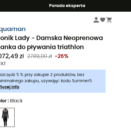
Summer5
Porada eksperta
Kobiety
Odzież damskie
Neoprenowe pianki do pływania damskie
Neo
quaman
ionik Lady - Damska Neoprenowa
ianka do pływania triathlon
072,49 zł
2789,00 zł
-26%
VAT
szczędź 5 % przy zakupie 2 produktów, bez
inimalnego zakupu, używając kodu Summer5.
ięcej info
lor
:
Black