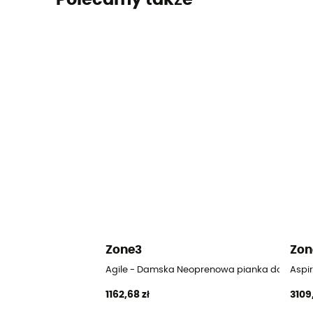
Polecamy także
Zone3
Zon
Agile - Damska Neoprenowa pianka do pływani
Aspi
1162,68 zł
3109