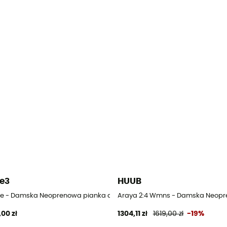
e3
HUUB
a triathlon
re - Damska Neoprenowa pianka do pływania triathlon
Araya 2:4 Wmns - Damska Neopre
,00 zł
1304,11 zł
1619,00 zł
-19%