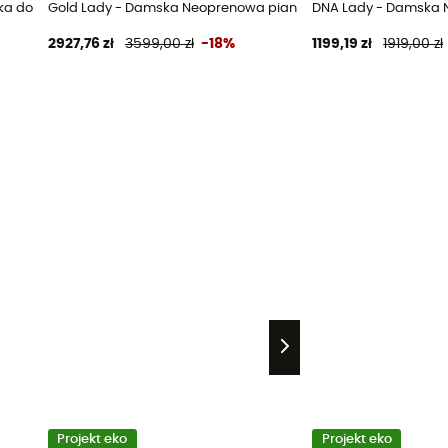
 do pływania triathlon
Gold Lady - Damska Neoprenowa pianka do pływania triathlo
DNA Lady - Damska N
2927,76 zł
3599,00 zł
-18%
1199,19 zł
1919,00 zł
Projekt eko
Projekt eko