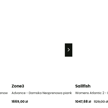
Zone3
Sailfish
nowa pianka do pływania triathlon
Advance - Damska Neoprenowa pianka do pływania triathlon
Womens Atlantic 2 -
1669,00 zł
1047,68 zł
1129,00 z