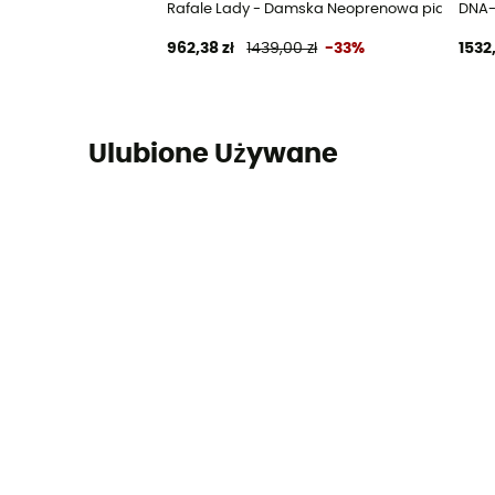
Rafale Lady - Damska Neoprenowa pianka do 
DNA-
962,38 zł
1439,00 zł
-33%
1532,
Ulubione Używane