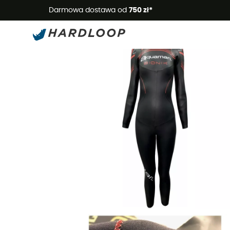
Letnie
Darmowa dostawa od
750 zł*