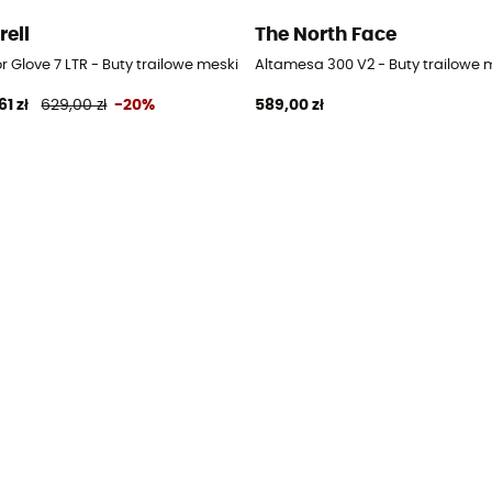
rell
The North Face
 Glove 7 LTR - Buty trailowe meskie
Altamesa 300 V2 - Buty trailowe 
61 zł
629,00 zł
-20%
589,00 zł