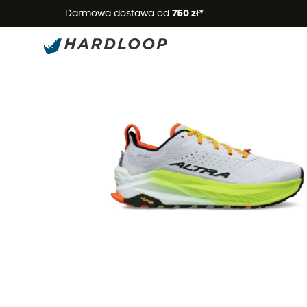
Letnie
Darmowa dostawa od
750 zł*