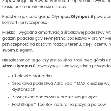
Zapewniając niezrównany komfort i optymalną wydajno
trasie bez martwienia się o stopy.
Podobnie jak cała gama Olympus,
Olympus 6
powraca 
komfort i przyczepność.
Miękka i wygodna amortyzacja środkowej podeszwy Alt
godzin, podczas gdy zewnętrzna podeszwa Vibram® Me
przyczepność na każdym rodzaju terenu, dzięki czemu ni
swoim biegiem.
Niezależnie od tego, czy jest to ultra-trail, bieg górsk
Altra Olympus 6
towarzyszą Ci we wszystkich przygoda
Cholewka: siateczka
Środkowa podeszwa Altra EGO™ MAX, ciesz się wy
dystansach
Zewnętrzna podeszwa Vibram® MegaGrip™
FootShape™ Toe Box: naturalna pozycja palców