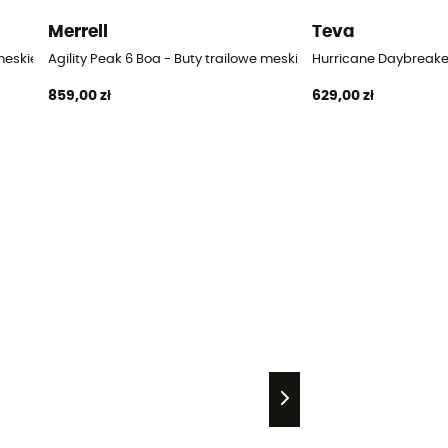
Merrell
Teva
meskie
Agility Peak 6 Boa - Buty trailowe meskie
Hurricane Daybreaker
859,00 zł
629,00 zł