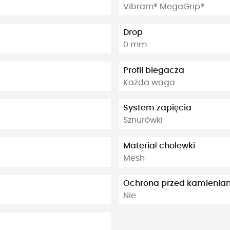
Vibram® MegaGrip®
Drop
0 mm
Profil biegacza
Każda waga
System zapięcia
Sznurówki
Materiał cholewki
Mesh
Ochrona przed kamienia
Nie