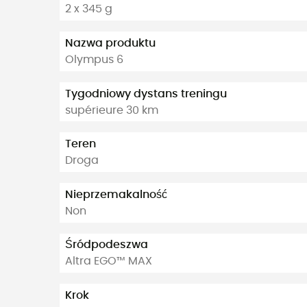
2 x 345 g
Nazwa produktu
Olympus 6
Tygodniowy dystans treningu
supérieure 30 km
Teren
Droga
Nieprzemakalność
Non
Śródpodeszwa
Altra EGO™ MAX
Krok