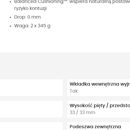
Balanced Cushioning™: wspiera naturalną postawę
ryzyko kontuzji
Drop: 0 mm
Waga: 2 x 345 g
Wkładka wewnętrzna wy
Tak
Wysokość pięty / przedst
33 / 33 mm
Podeszwa zewnętrzna