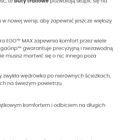
ść, te
buty trailowe
pozwalają skupić się na
w nowej wersji, aby zapewnić jeszcze większy
ra EGO™ MAX zapewnia komfort przez wiele
gaGrip™ gwarantuje precyzyjną i niezawodną
e musisz martwić się o nic innego poza
i czy zwykła wędrówka po nierównych ścieżkach,
ch na świeżym powietrzu.
jątkowym komfortem i odbiciem na długich