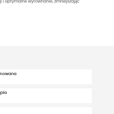
 i optymalne wyrównanie, zmniejszając
jmowana
opia