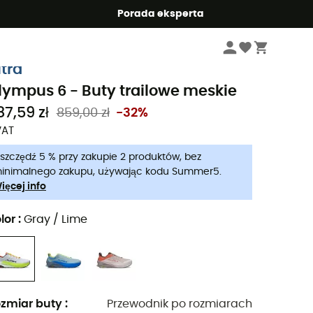
Summer5
Porada eksperta
Mężczyźni
Buty meskie
Buty trailowe meskie
ltra
lympus 6 - Buty trailowe meskie
87,59 zł
859,00 zł
-32%
VAT
szczędź 5 % przy zakupie 2 produktów, bez
inimalnego zakupu, używając kodu Summer5.
ięcej info
lor
:
Gray / Lime
zmiar buty
:
Przewodnik po rozmiarach