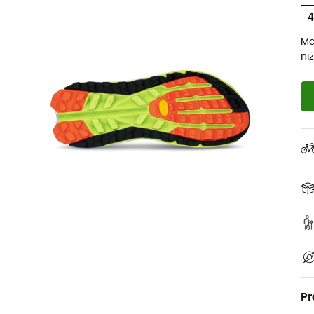
Ma
ni
Pr