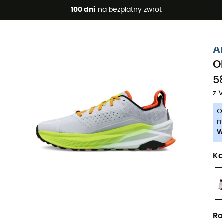
 promocje 🔥 -5% DODATKOWO przy zakupie 2 produktów*, kod 
100 dni
na bezpłatny zwrot
-5% Extra - Kod Summer5
A
O
5
z 
O
m
W
Ko
Ro