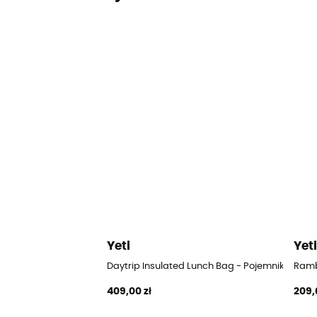
Yeti
Yet
Daytrip Insulated Lunch Bag - Pojemnik na ży
Ramb
409,00 zł
209,