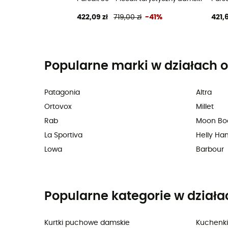
422,09 zł
719,00 zł
-41%
421,6
Popularne marki w działach o
Patagonia
Altra
Ortovox
Millet
Rab
Moon Bo
La Sportiva
Helly Ha
Lowa
Barbour
Popularne kategorie w działa
Kurtki puchowe damskie
Kuchenki