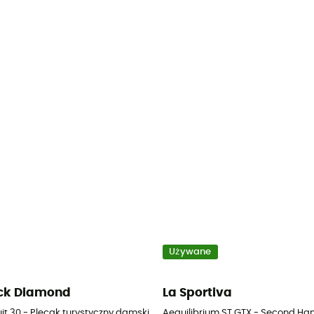
Używane
ck Diamond
La Sportiva
it 30 - Plecak turystyczny damski
Aequilibrium ST GTX - Second Han