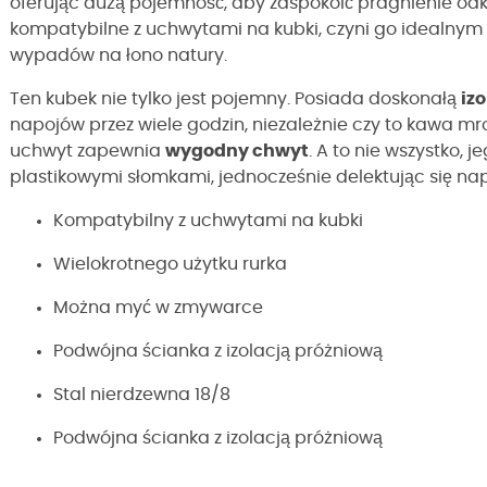
oferując dużą pojemność, aby zaspokoić pragnienie od
kompatybilne z uchwytami na kubki, czyni go idealn
wypadów na łono natury.
Ten kubek nie tylko jest pojemny. Posiada doskonałą
izo
napojów przez wiele godzin, niezależnie czy to kawa m
uchwyt zapewnia
wygodny chwyt
. A to nie wszystko, j
plastikowymi słomkami, jednocześnie delektując się napo
Kompatybilny z uchwytami na kubki
Wielokrotnego użytku rurka
Można myć w zmywarce
Podwójna ścianka z izolacją próżniową
Stal nierdzewna 18/8
Podwójna ścianka z izolacją próżniową