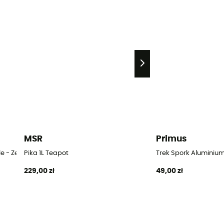
MSR
Primus
le - Zestaw sztućców
Pika 1L Teapot
Trek Spork Aluminiu
229,00 zł
49,00 zł