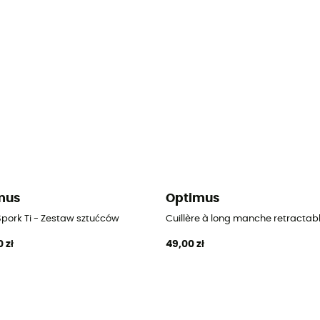
mus
Optimus
Spork Ti - Zestaw sztućców
Cuillère à long manche retractab
 zł
49,00 zł