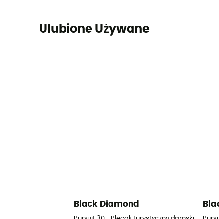
Ulubione Używane
Black Diamond
Bla
Pursuit 30 - Plecak turystyczny damski
Pursu