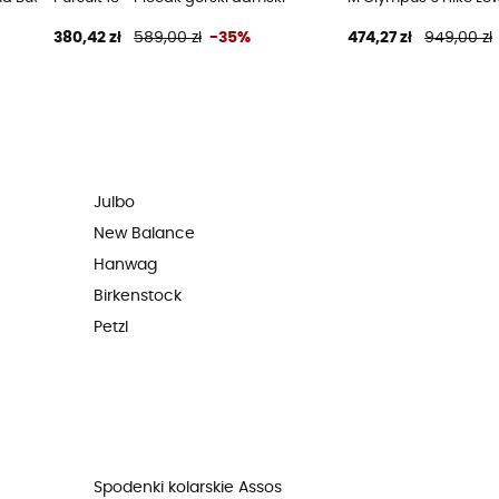
380,42 zł
589,00 zł
-35%
474,27 zł
949,00 zł
Julbo
New Balance
Hanwag
Birkenstock
Petzl
Spodenki kolarskie Assos