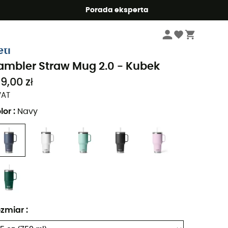
Summer5
Porada eksperta
Sprzęt kempingowy
Kuchenki kempingowe
Naczynia kempingowe
eti
ambler Straw Mug 2.0 - Kubek
9,00 zł
VAT
lor
:
Navy
zmiar
: