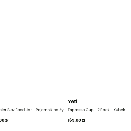
i
Yeti
wność
ler 8 oz Food Jar - Pojemnik na żywność
Espresso Cup - 2 Pack - Kubek
00 zł
169,00 zł