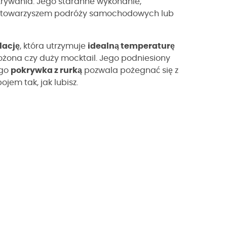
krywania. Jego staranne wykonanie,
ym towarzyszem podróży samochodowych lub
lację
, która utrzymuje
idealną temperaturę
rożona czy duży mocktail. Jego podniesiony
ego
pokrywka z rurką
pozwala pożegnać się z
jem tak, jak lubisz.