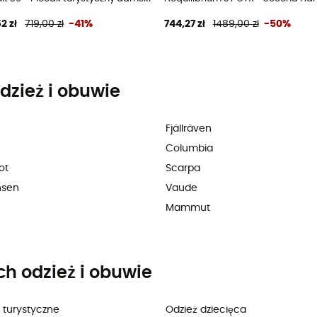
2 zł
719,00 zł
-41%
744,27 zł
1489,00 zł
-50%
dzież i obuwie
Fjällräven
Columbia
ot
Scarpa
nsen
Vaude
Mammut
ch odzież i obuwie
 turystyczne
Odzież dziecięca