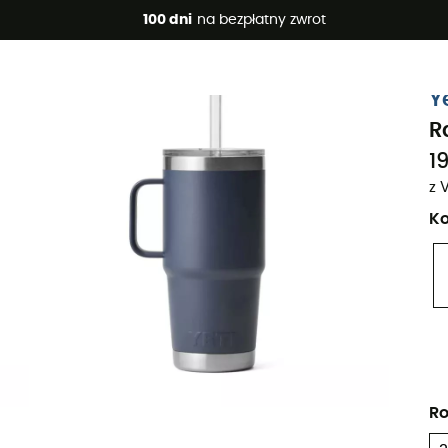
 promocje 🔥 -5% DODATKOWO przy zakupie 2 produktów*, kod 
100 dni
na bezpłatny zwrot
Y
R
19
z 
Ko
Ro